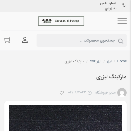
شماره تلفن
به زودی
ورود به حسا
Home
/
لیزر
/
لیزر co2
/
مارکینگ لیزری
مارکینگ لیزری
06/12/2023
مدیر فروشگاه