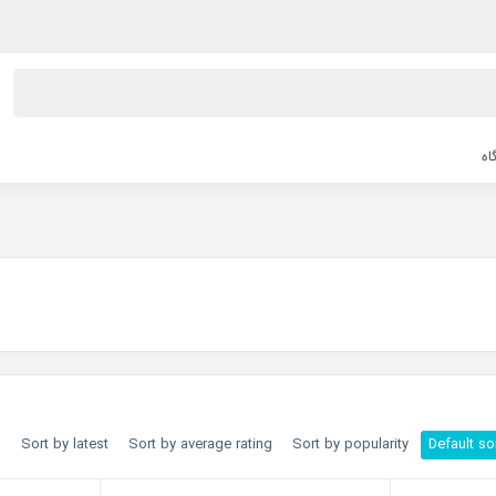
اه
h
Sort by latest
Sort by average rating
Sort by popularity
Default so