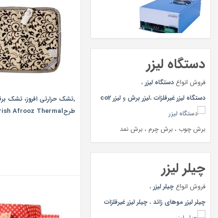
دستگاه لیزر
فروش انواع
دستگاه لیزر
،
دستگاه لیزر غیرفلزات
،
لیزر برش
و
لیزر co2
,تشک حرارتی افروز، تشک برقی
طرحrish Afrooz Thermal
mattress,
برش چوب ، برش چرم ، برش نمد
چیلر لیزر
فروش انواع
چیلر لیزر
،
چیلر لیزر موهای زائد
،
چیلر لیزر غیرفلزات