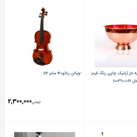
‎کاسه‎ ‎‎مسی پایه دار آرانیک ‎‎چاپی رنگ‎ ‎قرمز
-ویالن رناتو120 سایز 1/4
2,300,000
تومان