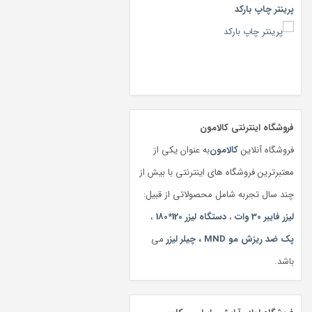
پرینتر چاپ بارکد
فروشگاه اینترنتی کالامون
فروشگاه آنلاین
کالامون
به عنوان یکی از
معتبرترین فروشگاه های اینترنتی با بیش از
چند سال تجربه شامل محصولاتی از قبیل:
لیزر فایبر 30 وات
،
دستگاه لیزر 120*180
،
پک ضد ریزش مو MND
،
چیلر لیزر
می
باشد.