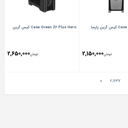
رین پارسا
Case Green Z2 Plus Hero کیس گرین
2,650,000
2,150,000
تومان
تومان
»
2,737