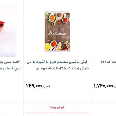
نردبان 29 پله آلومینیوم صنعت کد 629
فرش ماشینی محتشم طرح به آشپزخانه من
خوش آمدید کد 100495 زمینه قهوه ای
طرح‎ ‎گلستان مدل 1003900017
249,000
1,740,000
ن
تومان
فروش ویژه!