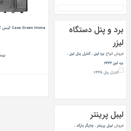
برد و پنل دستگاه
Case Green Homa کیس گرین هما
لیزر
فروش انواع
برد لیزر
،
کنترل پنل لیزر
،
توما
برد لیزر 6442
لیبل پرینتر
فروش
لیبل پرینتر
،
چاپگر بارکد
،