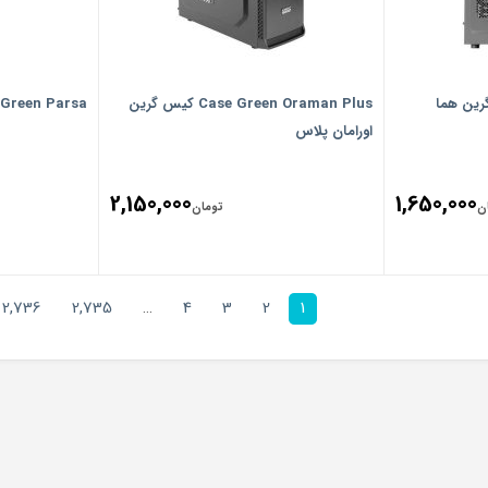
Case Green Oraman Plus کیس گرین
Case Green Parsa کیس گ
اورامان پلاس
2,150,000
1,650,000
ن
تومان
2,736
2,735
…
4
3
2
1