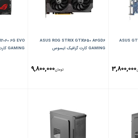
2060 6G EVO
ASUS ROG STRIX GTX1650 A4GD6
ASUS GT1
GAMING کارت گرافیک ایسوس
GAMING کارت گرافیک گیمینگ ایسوس
9,800,000
3,800,000
تومان