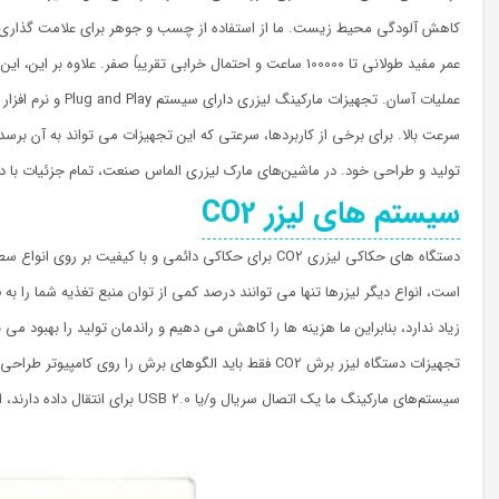
کاهش آلودگی محیط زیست. ما از استفاده از چسب و جوهر برای علامت گذاری
عمر مفید طولانی تا 100000 ساعت و احتمال خرابی تقریباً صفر. علاوه بر این، این لیزر عملاً بدون تعمیر و نگهداری است.
عملیات آسان. تجهیزات مارکینگ لیزری دارای سیستم Plug and Play و نرم افزار لیزری است که کار با آن و یادگیری استفاده از آن آسان است.
سرعت بالا. برای برخی از کاربردها، سرعتی که این تجهیزات می تواند به آن برسد بسیار جالب است.
تولید و طراحی خود. در ماشین‌های مارک لیزری الماس صنعت، تمام جزئیات با دق
سیستم های لیزر CO2
زیاد ندارد، بنابراین ما هزینه ها را کاهش می دهیم و راندمان تولید را بهبود 
تجهیزات دستگاه لیزر برش CO2 فقط باید الگوهای برش ر
سیستم‌های مارکینگ ما یک اتصال سریال و/یا USB 2.0 برای انتقال داده دارند، این ارتباط بین رایانه شخصی کاربر را تسهیل می‌کند.