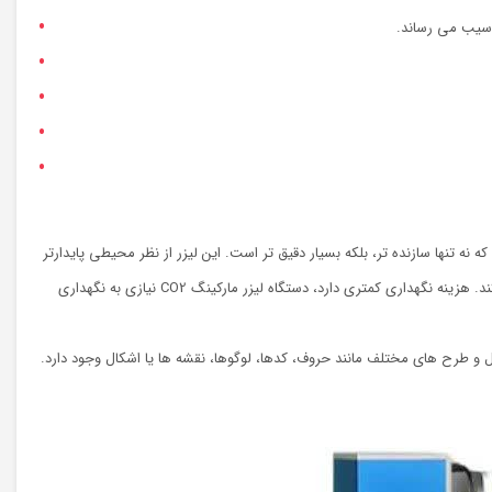
سیب می رساند.
 سطوح عالی هستند. پرتو لیزر دستگاه مارکینگ لیزر Co2 تحمل بسیار کم را ارائه می دهد که نه تنها سازنده تر، بلکه بسیار دقیق تر است. این لیزر از نظر محیطی پایدارتر
است، انواع دیگر لیزرها تنها می توانند درصد کمی از توان منبع تغذیه شما را به فوتون تبدیل کنند، اما لیزر Co2 حدود 40 تا 60 درصد انرژی مصرفی خود را تبدیل می کند. هزینه نگهداری کمتری دارد، دستگاه لیزر مارکینگ CO2 نیازی به نگهداری
کی با اشکال و طرح های مختلف مانند حروف، کدها، لوگوها، نقشه ها یا اشکال وجود دارد.