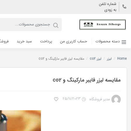
شماره تلفن
به زودی
دسته محصولات
حساب کاربری من
پرداخت
سبد خرید
فروشگ
Home
/
لیزر
/
لیزر co2
/
مقایسه لیزر فایبر مارکینگ و co2
مقایسه لیزر فایبر مارکینگ و co2
25/11/2023
مدیر فروشگاه