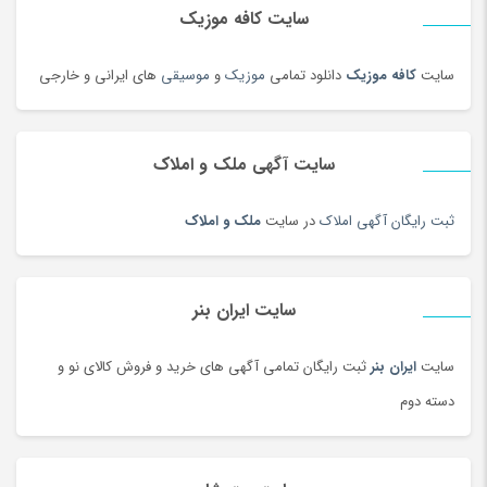
سایت کافه موزیک
دوربین دو چشمی و شکاری
(199)
دوربین عکاسی دیجیتال
(213)
سایت
کافه موزیک
دانلود تمامی
موزیک
و
موسیقی
های ایرانی و خارجی
دوربین های تحت شبکه
(194)
دوربین و پیجر اتاق کودک
(114)
سایت آگهی ملک و املاک
دوربین‌ ورزشی و فیلم برداری
(179)
دیس و سینی سنتی
(17)
ثبت رایگان آگهی املاک
در سایت
ملک و املاک
دیسک و صفحه کلاچ
(180)
دیگ و قابلمه سنتی
(7)
راکت
(68)
سایت ایران بنر
رب و کنسرو گوجه
(101)
سایت
ایران بنر
ثبت رایگان تمامی آگهی های خرید و فروش کالای نو و
رستورانی و فست فود
(3)
دسته دوم
رنگ
(180)
روغن
(100)
روغن محلی
(95)