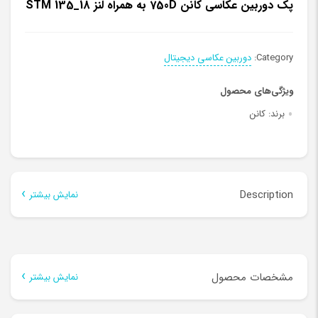
پک دوربین عکاسی کانن 750D به همراه لنز 18_135 STM
Category:
دوربین عکاسی دیجیتال
ویژگی‌های محصول
برند:
کانن
Description
نمایش بیشتر
Description
مشخصات محصول
نمایش بیشتر
پکیج دوربین کانن 750D به همراه لنز 18_135 میلی متر STM دارای کیف
دوربین سافروتو YL1_Lبه ارزش 267000 تومان دارای فیلتر لنز یووی 67