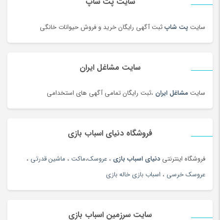
سایت پت شاپ
روغن موتور و ضد یخ
(181)
زعفران و زرشک
(108)
سایت
پت شاپ
ثبت آگهی رایگان خرید و فروش حیوانات خانگی
زعفران، زرشک و تزئینات غذا
(92)
زنانه
(35)
سایت مشاغل ایران
زیبایی ناخن ، سنگ پا
(95)
زیرانداز سفری
(91)
سایت
مشاغل ایران
،ثبت رایگان تمامی آگهی های استخدامی
زیورآلات طلا زنانه
(144)
زیورآلات نقره زنانه
(144)
فروشگاه دنیای اسباب بازی
زیورآلات نقره زنانه
(44)
زیورآلات نقره مردانه
(138)
فروشگاه اینترنتی
دنیای اسباب بازی
،
عروسک
،
ماکت
،
ماشین قدرتی
،
ژل آمیزشی و روغن بدن
(2)
عروسک خرسی
،
اسباب بازی خاله بازی
سازهای ایرانی
(156)
ساعت
(102)
سایت سرزمین اسباب بازی
ساعت
(181)