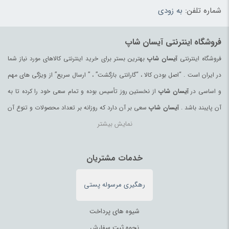
شماره تلفن:
به زودی
ظروف پذیرایی
(183)
ظروف یکبار مصرف
(180)
فروشگاه اینترنتی آیسان شاپ
عرقیات و گلاب اصیل
(97)
فروشگاه اینترنتی
آیسان شاپ
بهترین بستر برای خرید اینترنتی کالاهای مورد نیاز شما
عروسک و فیگور
(178)
در ایران است . “اصل بودن کالا ، “گارانتی بازگشت” ، ” ارسال سریع” از ویژگی های مهم
عسل
(99)
و اساسی در
آیسان شاپ
از نخستین روز تأسیس بوده و تمام سعی خود را کرده تا به
عسل محلی
(94)
آن پایبند باشد .
آیسان شاپ
سعی بر آن دارد که روزانه بر تعداد محصولات و تنوع آن
عصای کوهنوردی
(98)
نمایش بیشتر
بیفزاید تا بتواند نیاز همه ی افراد با هر نوع سلیقه را در خرید محصولات اینترنتی مرتفع
عینک آفتابی زنانه
(181)
کند.
عینک آفتابی مردانه
(39)
تمامی کالاها و خدمات در
آیسان شاپ
خدمات مشتریان
حسب مورد دارای مجوز های لازم از مراجع
غذای آماده و نودل
(64)
مربوطه می باشند و فعالیتهای این سایت تابع قوانین و مقررات جمهوری اسلامی ایران
فرآورده‌های منجمد
(100)
رهگیری مرسوله پستی
می باشد.
فرز و سنگ رومیزی
(182)
فرش ماشینی، دستبافت، تابلو
(216)
شیوه های پرداخت
فروشگاهی
(3)
نحوه ثبت سفارش