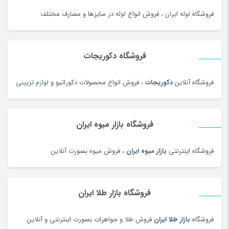
خواب و حمام
(29)
فروشگاه
لوله ایران
، فروش انواع
لوله
در سایزها و مصارف مختلف
خوار و بار
(1206)
خودرو،ابزار،ماشین آلات و تجهیزات صنعتی
(6926)
فروشگاه دکوریجات
خودکار و روان نویس
(115)
خوراکی های بومی محلی
(1092)
فروشگاه آنلاین
دکوریجات
، فروش انواع محصولات دکوراتیو و
لوازم تزیینی
خوردنی و آشامیدنی
(4545)
خیارشور و ترشیجات
(97)
فروشگاه بازار میوه ایران
دخترانه
(128)
درام، پرکاشن و دف
(166)
فروشگاه اینترنتی
بازار میوه ایران
، فروش
میوه
بصورت آنلاین
دریل، پیچ گوشتی برقی و شارژی
(202)
دستبند
(180)
دستبند
(83)
فروشگاه بازار طلا ایران
دستبند طلا زنانه
(77)
فروشگاه
بازار طلا ایران
فروش
طلا
و جواهرات بصورت اینترنتی و آنلاین
دستگاه تمیز کننده لیزری
(3)