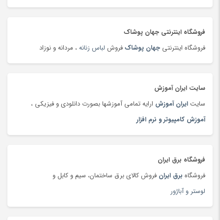
تلفن، بی سیم و سانترال
(24)
تلفن، بی سیم و سانترال
(181)
فروشگاه اینترنتی جهان پوشاک
تلویزیون
(183)
فروشگاه اینترنتی
جهان پوشاک
فروش
لباس زنانه
، مردانه و نوزاد
تمیزکننده سطوح
(185)
تن ماهی
(92)
سایت ایران آموزش
توپ
(63)
سایت
ایران آموزش
ارایه تمامی آموزشها بصورت دانلودی و فیزیکی ،
تی شرت و پولو شرت
(180)
آموزش کامپیوتر و نرم افزار
تی شرت و پولوشرت
(181)
جارو شارژی
(63)
جاروبرقی
(179)
فروشگاه برق ایران
جعبه و دست سازه های هنری
(75)
فروشگاه
برق ایران
فروش کالای برق ساختمان، سیم و کابل و
جلوبندی و تعلیق
(204)
لوستر و آباژور
جوراب و پاپوش کودک و نوزاد
(173)
جیبی
(144)