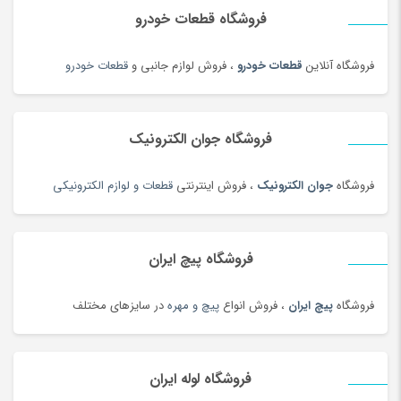
فروشگاه قطعات خودرو
حبوبات و سویا
(100)
حبوبات و سویا محلی
(98)
فروشگاه آنلاین
قطعات خودرو
، فروش لوازم جانبی و
قطعات خودرو
حلقه و انگشتر طلای زنانه
(127)
حلواشکری، ارده و کنجد
(100)
حلواشکری، ارده و کنجد
(92)
فروشگاه جوان الکترونیک
حوله
(180)
فروشگاه
جوان الکترونیک
، فروش اینترنتی
قطعات و لوازم الکترونیکی
حوله و وسایل حمام
(181)
حیوانات خانگی، غذا و لوازم
(326)
خاتم، منبت، حصیری و چوبی
(173)
فروشگاه پیچ ایران
خاک، کود و آفت کش
(1)
فروشگاه
پیچ ایران
، فروش انواع
پیچ و مهره
در سایزهای مختلف
خامه
(100)
خانه و کاشانه بومی محلی
(100)
خرمای محلی
(98)
فروشگاه لوله ایران
خشکبار و شیرینی
(100)