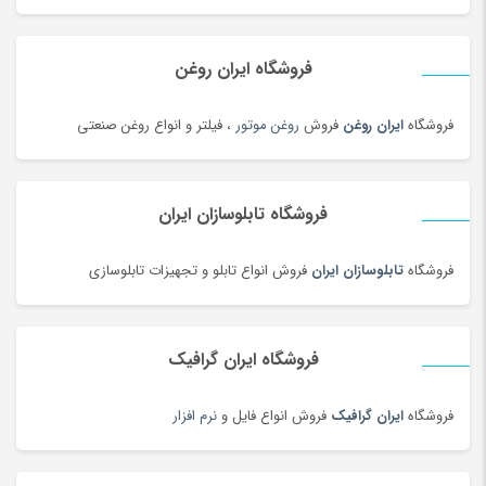
دستگاه جوش لیزری
(5)
دستگاه فایبر مارکر
(24)
فروشگاه ایران روغن
دستگاه لیزر Co2
(22)
فروشگاه
ایران روغن
فروش
روغن موتور
، فیلتر و انواع روغن صنعتی
دستگیره در
(182)
دستمال کاغذی
(180)
دستمال مرطوب
(175)
فروشگاه تابلوسازان ایران
دفتر و کاغذ
(142)
دکوراسیون اداری
(189)
فروشگاه
تابلوسازان ایران
فروش انواع تابلو و تجهیزات تابلوسازی
دل dell
(60)
دمبل
(81)
فروشگاه ایران گرافیک
دمنوش
(103)
دوچرخه
(188)
فروشگاه
ایران گرافیک
فروش انواع فایل و
نرم افزار
دوچرخه
(134)
دوربین‌ چاپ سریع
(6)