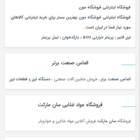
چادر
(89)
فروشگاه اینترنتی فروشگاه مون
چاقو و ابزار چندکاره
(93)
فروشگاه اینترنتی
فروشگاه مون
بهترین بستر برای خرید اینترنتی کالاهای
چای
(100)
مورد نیاز شما در ایران است .
چای محلی
(98)
لیزر فایبر
،
پرینتر حرارتی 58U
،
بارکدخوان
،
لیبل پرینتر
چتر
(100)
چراغ خواب کودک
(179)
الماس صنعت برتر
چراغ خواب و آباژور
(19)
چراغ خودرو
(182)
الماس صنعت برتر
، فروش ماشین آلات صنعتی ،
دستگاه لیزر
و
قطعات لیزر
چراغ قوه و چراغ پیشانی
(42)
چراغ مطالعه
(191)
فروشگاه مواد غذایی سان مارکت
چسب صنعتی
(180)
چمدان و ساک
(83)
فروشگاه
سان مارکت
فروش آنلاین مواد غذایی و
خواروبار
چندراهی برق و محافظ ولتاژ
(180)
چیپس و پاپ کورن
(100)