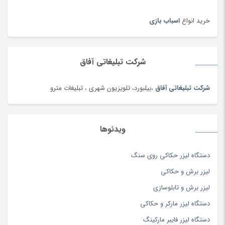
ساعت دیواری و رومیزی
(187)
خرید انواع
اسباب بازی
ساک ورزشی
(4)
سامسونگ
(196)
سبد دستبافت سنتی
(2)
شرکت تبلیغاتی آفاق
سبزی خشک محلی
(97)
شرکت تبلیغاتی آفاق
،بیلبورد، تلویزیون شهری ، تبلیغات مترو
سرویس خواب
(184)
سرویس غذاخوری
(183)
سرویس و ظروف پخت و پز
(181)
ویدئوها
سس
(100)
دستگاه لیزر حکاکی روی سنگ
سشوار
(108)
لیزر برش و حکاکی
سفال، سرامیک و چینی
(174)
لیزر برش و تابلوسازی
سه چرخه
(5)
دستگاه لیزر مارکر و حکاکی
سوزن دوزی
(97)
دستگاه لیزر فایبر مارکینگ
سوسیس و کالباس
(100)