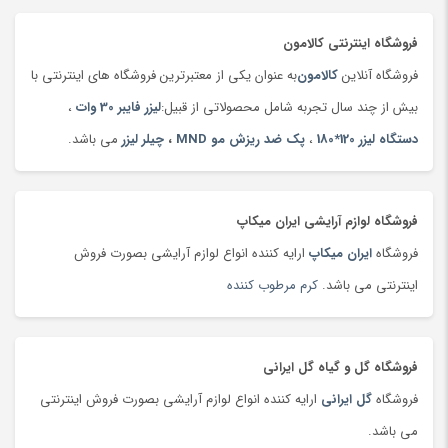
تخم مرغ
(99)
فروشگاه اینترنتی کالامون
ترازو
(149)
فروشگاه آنلاین
کالامون
به عنوان یکی از معتبرترین فروشگاه های اینترنتی با
ترازو
(47)
بیش از چند سال تجربه شامل محصولاتی از قبیل:
لیزر فایبر 30 وات
،
ترازوی آشپزخانه
(180)
دستگاه لیزر 120*180
،
پک ضد ریزش مو MND
،
چیلر لیزر
می باشد.
تردمیل
(91)
ترمه،‌ قلمکار و دستبافت
(160)
تست قند خون
(130)
فروشگاه لوازم آرایشی ایران میکاپ
تسمه خودرو
(180)
فروشگاه
ایران میکاپ
ارایه کننده انواع لوازم آرایشی بصورت فروش
تشک بازی و پارک بازی
(181)
اینترنتی می باشد.
کرم مرطوب کننده
تشک کودک
(180)
تشک و پتوی برقی
(178)
فروشگاه گل و گیاه گل ایرانی
تصفیه هوا
(103)
فروشگاه
گل ایرانی
ارایه کننده انواع لوازم آرایشی بصورت فروش اینترنتی
تفنگ، تیر و لوازم بازی جنگی
(177)
می باشد.
تلسکوپ
(36)