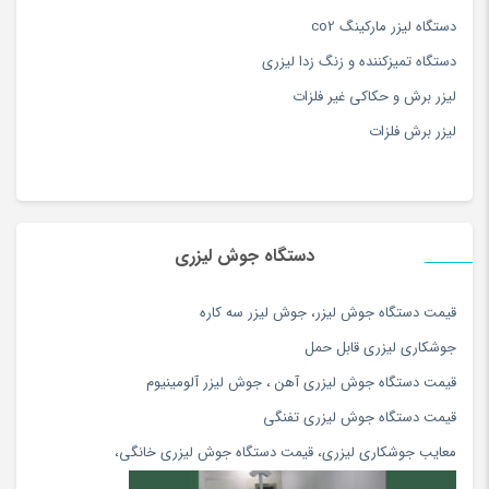
فوکوس خودکار
بله
آموزش ورزش و سرگرمی
(171)
دستگاه لیزر مارکینگ co2
آویز
(173)
دستگاه تمیزکننده و زنگ زدا لیزری
فوکوس دستی
خیر
آویز سرپرده سنتی
(15)
لیزر برش و حکاکی غیر فلزات
زوم اپتیکال در حین
خیر
آینه
(180)
لیزر برش فلزات
فیلمبرداری
ابزار دستی
(180)
ابزار مراقبت پا
(180)
ابزار نقاشی و رنگ آمیزی
(117)
دستگاه جوش لیزری
فیلم
ابزار همه کاره برقی و شارژی
(180)
اپل
(74)
قيمت دستگاه جوش ليزر
،
جوش ليزر سه كاره
رزولوشن فیلم
Full HD
اپل
(34)
جوشكاري ليزري قابل حمل
اتو بخار و پرسی
(154)
قیمت دستگاه جوش لیزری آهن
،
جوش لیزر آلومینیوم
حداکثر سرعت فیلم
30 فریم بر ثانیه
اتو مو و حالت دهنده
(108)
قیمت دستگاه جوش لیزری تفنگی
اچ پی hp
(56)
فرمت فیلم
MPEG-4,H.264
معایب جوشکاری لیزری
،
قیمت دستگاه جوش لیزری خانگی
،
ادویه و چاشنی محلی
(81)