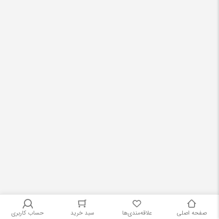
لباس زیر
(144)
لباس کودک و لباس نوزادی
(2)
لپ تاپ
(454)
لنت ترمز
(179)
لنز
(38)
لنوو lenovo
(50)
لوازم اداری و اقلام مصرفی
(169)
لوازم التحریر
(1923)
لوازم بهداشتی
(829)
لوازم پوششی و محافظتی ورزشی
(38)
لوازم تزیینی
(112)
لوازم جانبی اداری
(171)
لوازم جانبی ادوات موسیقی
(141)
صفحه اصلی
علاقه‌مندی‌ها
سبد خرید
حساب کاربری
لوازم جانبی دوچرخه
(42)