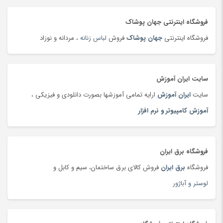
تلفن، بی سیم و سانترال
(24)
تلفن، بی سیم و سانترال
(181)
فروشگاه اینترنتی جهان پوشاک
تلویزیون
(183)
فروشگاه اینترنتی
جهان پوشاک
فروش
لباس زنانه
، مردانه و نوزاد
تمیزکننده سطوح
(185)
تن ماهی
(92)
سایت ایران آموزش
توپ
(63)
سایت
ایران آموزش
ارایه تمامی آموزشها بصورت دانلودی و فیزیکی ،
تی شرت و پولو شرت
(180)
آموزش کامپیوتر و نرم افزار
تی شرت و پولوشرت
(181)
جارو شارژی
(63)
جاروبرقی
(179)
فروشگاه برق ایران
جعبه و دست سازه های هنری
(75)
فروشگاه
برق ایران
فروش کالای برق ساختمان، سیم و کابل و
جلوبندی و تعلیق
(204)
لوستر و آباژور
جوراب و پاپوش کودک و نوزاد
(173)
جیبی
(144)