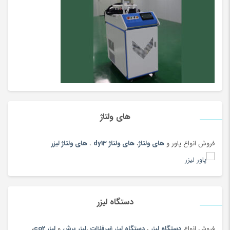
اسباب بازی، کودک و نوزاد
(5396)
اسپری
(144)
اسپیکر بلوتوث و با سیم
(180)
اسپینر، ابزار شوخی و سرگرمی
(170)
اسکوتر
(5)
اسکوتر برقی
(97)
اسکیت و اسکوتر
(64)
اصلاح بدن آقایان
(80)
های ولتاژ
اصلاح بدن بانوان
(112)
فروش انواع پاور و
های ولتاژ
،
های ولتاژ dy13
،
های ولتاژ لیزر
اصلاح موی گوش، بینی و ابرو
(108)
اکسسوری بومی و محلی
(20)
ایسر acer
(51)
ایسوس
(49)
دستگاه لیزر
ایسوسASUS
(47)
فروش انواع
دستگاه لیزر
،
دستگاه لیزر غیرفلزات
،
لیزر برش
و
لیزر co2
،