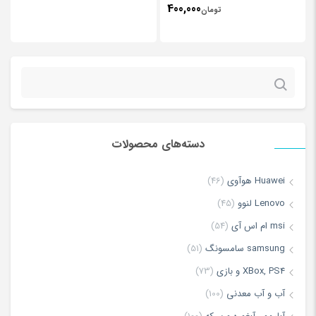
400,000
تومان
جستجو
برای:
دسته‌های محصولات
*
Name
Huawei هوآوی
(46)
Lenovo لنوو
(45)
*
Email
msi ام اس آی
(54)
samsung سامسونگ
(51)
XBox, PS4 و بازی
(73)
ذخیره نام، ایمیل و وبسایت من در مرورگر برای زمانی که دوباره دیدگاهی
آب و آب معدنی
(100)
می‌نویسم.