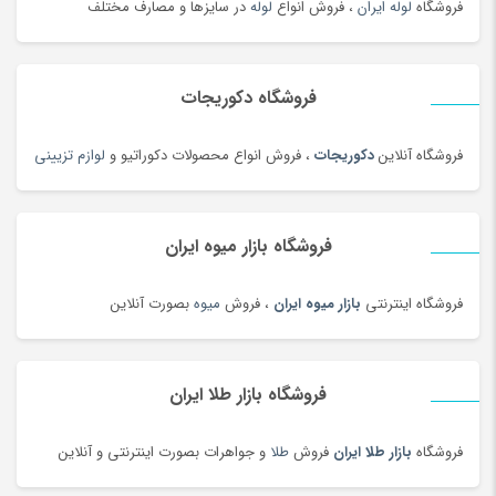
خواب و حمام
(29)
فروشگاه
لوله ایران
، فروش انواع
لوله
در سایزها و مصارف مختلف
خوار و بار
(1206)
خودرو،ابزار،ماشین آلات و تجهیزات صنعتی
(6926)
فروشگاه دکوریجات
خودکار و روان نویس
(115)
خوراکی های بومی محلی
(1092)
فروشگاه آنلاین
دکوریجات
، فروش انواع محصولات دکوراتیو و
لوازم تزیینی
خوردنی و آشامیدنی
(4545)
خیارشور و ترشیجات
(97)
فروشگاه بازار میوه ایران
دخترانه
(128)
درام، پرکاشن و دف
(166)
فروشگاه اینترنتی
بازار میوه ایران
، فروش
میوه
بصورت آنلاین
دریل، پیچ گوشتی برقی و شارژی
(202)
دستبند
(83)
دستبند
(180)
فروشگاه بازار طلا ایران
دستبند طلا زنانه
(77)
فروشگاه
بازار طلا ایران
فروش
طلا
و جواهرات بصورت اینترنتی و آنلاین
دستگاه تمیز کننده لیزری
(3)