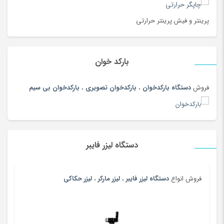
بیگودی و فر کننده
(108)
پادری، کمد، لوازم اتاق خواب
(185)
پرینتر و فیش پرینتر حرارتی
پارچ سنتی
(19)
پارچ، بطری، لیوان و ماگ
(187)
بارکد خوان
پازل، لگو و ساختنی
(186)
پاور بانک (شارژر همراه)
(181)
فروش
دستگاه بارکدخوان
،
بارکدخوان تصویری
،
بارکدخوان بی سیم
پایه نگهدارنده گوشی
(208)
پتو
(180)
پرده
(180)
دستگاه لیزر فایبر
پرینتر
(259)
پرینتر چاپ بارکد
(4)
پستانک و ملزومات
(180)
فروش انواع
دستگاه لیزر فایبر
،
لیزر مارکر
،
لیزر حکاکی
پسرانه
(99)
پفک و اسنک
(100)