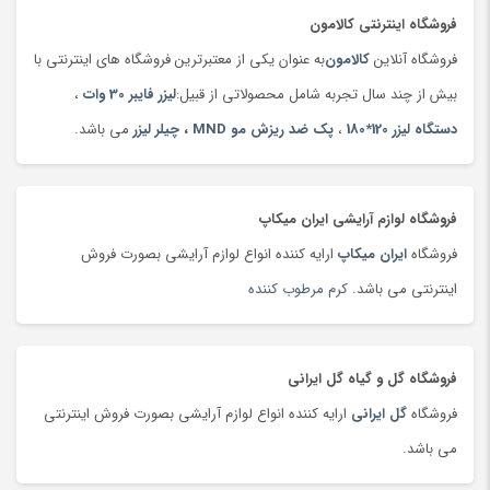
تخم مرغ
(99)
فروشگاه اینترنتی کالامون
ترازو
(47)
فروشگاه آنلاین
کالامون
به عنوان یکی از معتبرترین فروشگاه های اینترنتی با
ترازو
(149)
بیش از چند سال تجربه شامل محصولاتی از قبیل:
لیزر فایبر 30 وات
،
ترازوی آشپزخانه
(180)
دستگاه لیزر 120*180
،
پک ضد ریزش مو MND
،
چیلر لیزر
می باشد.
تردمیل
(91)
ترمه،‌ قلمکار و دستبافت
(160)
تست قند خون
(130)
فروشگاه لوازم آرایشی ایران میکاپ
تسمه خودرو
(180)
فروشگاه
ایران میکاپ
ارایه کننده انواع لوازم آرایشی بصورت فروش
تشک بازی و پارک بازی
(181)
اینترنتی می باشد.
کرم مرطوب کننده
تشک کودک
(180)
تشک و پتوی برقی
(178)
فروشگاه گل و گیاه گل ایرانی
تصفیه هوا
(103)
فروشگاه
گل ایرانی
ارایه کننده انواع لوازم آرایشی بصورت فروش اینترنتی
تفنگ، تیر و لوازم بازی جنگی
(177)
می باشد.
تلسکوپ
(36)