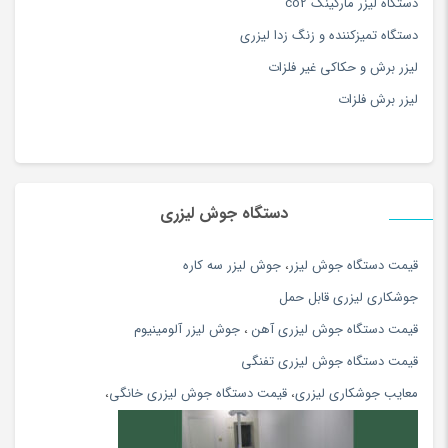
آموزش ورزش و سرگرمی
(171)
دستگاه لیزر مارکینگ co2
آویز
(173)
دستگاه تمیزکننده و زنگ زدا لیزری
آویز سرپرده سنتی
(15)
لیزر برش و حکاکی غیر فلزات
آینه
(180)
لیزر برش فلزات
ابزار دستی
(180)
ابزار مراقبت پا
(180)
ابزار نقاشی و رنگ آمیزی
(117)
دستگاه جوش لیزری
ابزار همه کاره برقی و شارژی
(180)
اپل
(74)
قيمت دستگاه جوش ليزر
،
جوش ليزر سه كاره
اپل
(34)
جوشكاري ليزري قابل حمل
اتو بخار و پرسی
(154)
قیمت دستگاه جوش لیزری آهن
،
جوش لیزر آلومینیوم
اتو مو و حالت دهنده
(108)
قیمت دستگاه جوش لیزری تفنگی
اچ پی hp
(56)
معایب جوشکاری لیزری
،
قیمت دستگاه جوش لیزری خانگی
،
ادویه و چاشنی محلی
(81)