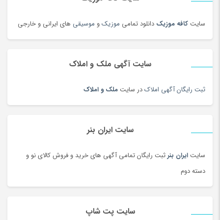
دوربین دو چشمی و شکاری
(199)
دوربین عکاسی دیجیتال
(213)
سایت
کافه موزیک
دانلود تمامی
موزیک
و
موسیقی
های ایرانی و خارجی
دوربین های تحت شبکه
(194)
دوربین و پیجر اتاق کودک
(114)
سایت آگهی ملک و املاک
دوربین‌ ورزشی و فیلم برداری
(179)
دیس و سینی سنتی
(17)
ثبت رایگان آگهی املاک
در سایت
ملک و املاک
دیسک و صفحه کلاچ
(180)
دیگ و قابلمه سنتی
(7)
راکت
(68)
سایت ایران بنر
رب و کنسرو گوجه
(101)
سایت
ایران بنر
ثبت رایگان تمامی آگهی های خرید و فروش کالای نو و
رستورانی و فست فود
(3)
دسته دوم
رنگ
(180)
روغن
(100)
روغن محلی
(95)
سایت پت شاپ