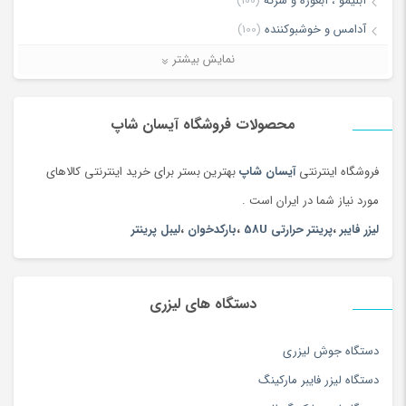
آبلیمو ، آبغوره و سرکه
(100)
آدامس و خوشبوکننده
(100)
آرایش چشم و ابرو
(84)
نمایش بیشتر
آرایش صورت
(66)
آرایش لب
(106)
محصولات فروشگاه آیسان شاپ
آرایشی ، بهداشتی و سلامت
(5168)
فروشگاه اینترنتی
آیسان شاپ
بهترین بستر برای خرید اینترنتی کالاهای
آغوشی
(132)
مورد نیاز شما در ایران است .
آکواریوم، غذا و لوازم آبزیان
(156)
لیزر فایبر
،
پرینتر حرارتی 58U
،
بارکدخوان
،
لیبل پرینتر
آلات موسیقی
(1381)
آلبوم عکس
(180)
آلبوم موسیقی
(180)
دستگاه های لیزری
آموزش زبان
(116)
آموزش موسیقی
(163)
دستگاه جوش لیزری
آموزش نرم افزار و کامپیوتر
(127)
دستگاه لیزر فایبر مارکینگ