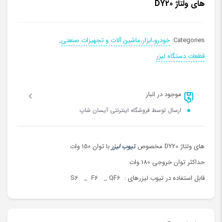
های ولتاژ DY20
Categories:
خودرو،ابزار،ماشین آلات و تجهیزات صنعتی
,
قطعات دستگاه لیزر
موجود در انبار
ارسال توسط فروشگاه اینترنتی آیسان شاپ
های ولتاژ DY20 مخصوص
تیوب لیزر
با توان 150 وات
حداکثر توان خروجی 180 وات
قابل استفاده در تیوب لیزرهای : S6 _ F6 _ QF6