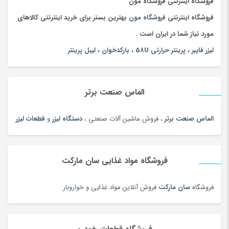
چادر
(89)
فروشگاه اینترنتی فروشگاه مون
چاقو و ابزار چندکاره
(93)
فروشگاه اینترنتی
فروشگاه مون
بهترین بستر برای خرید اینترنتی کالاهای
چای
(100)
مورد نیاز شما در ایران است .
چای محلی
(98)
لیزر فایبر
،
پرینتر حرارتی 58U
،
بارکدخوان
،
لیبل پرینتر
چتر
(100)
چراغ خواب کودک
(179)
الماس صنعت برتر
چراغ خواب و آباژور
(19)
چراغ خودرو
(182)
الماس صنعت برتر
، فروش ماشین آلات صنعتی ،
دستگاه لیزر
و
قطعات لیزر
چراغ قوه و چراغ پیشانی
(42)
چراغ مطالعه
(191)
فروشگاه مواد غذایی سان مارکت
چسب صنعتی
(180)
چمدان و ساک
(83)
فروشگاه
سان مارکت
فروش آنلاین مواد غذایی و
خواروبار
چندراهی برق و محافظ ولتاژ
(180)
چیپس و پاپ کورن
(100)