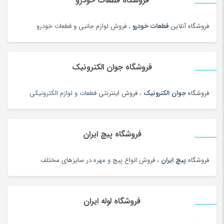
فروشگاه قطعات خودرو
حبوبات و سویا
(100)
حبوبات و سویا محلی
(98)
فروشگاه آنلاین
قطعات خودرو
، فروش لوازم جانبی و
قطعات خودرو
حلقه و انگشتر طلای زنانه
(127)
حلواشکری، ارده و کنجد
(100)
حلواشکری، ارده و کنجد
(92)
فروشگاه جوان الکترونیک
حوله
(180)
فروشگاه
جوان الکترونیک
، فروش اینترنتی
قطعات و لوازم الکترونیکی
حوله و وسایل حمام
(181)
حیوانات خانگی، غذا و لوازم
(326)
خاتم، منبت، حصیری و چوبی
(173)
فروشگاه پیچ ایران
خاک، کود و آفت کش
(1)
فروشگاه
پیچ ایران
، فروش انواع
پیچ و مهره
در سایزهای مختلف
خامه
(100)
خانه و کاشانه بومی محلی
(100)
خرمای محلی
(98)
فروشگاه لوله ایران
خشکبار و شیرینی
(100)