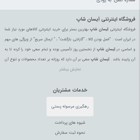
ظروف پذیرایی
(183)
ظروف یکبار مصرف
(180)
فروشگاه اینترنتی آیسان شاپ
عرقیات و گلاب اصیل
(97)
فروشگاه اینترنتی
آیسان شاپ
بهترین بستر برای خرید اینترنتی کالاهای مورد نیاز شما
عروسک و فیگور
(178)
در ایران است . “اصل بودن کالا ، “گارانتی بازگشت” ، ” ارسال سریع” از ویژگی های مهم
عسل
(99)
و اساسی در
آیسان شاپ
از نخستین روز تأسیس بوده و تمام سعی خود را کرده تا به
عسل محلی
(94)
آن پایبند باشد .
آیسان شاپ
سعی بر آن دارد که روزانه بر تعداد محصولات و تنوع آن
عصای کوهنوردی
(98)
نمایش بیشتر
بیفزاید تا بتواند نیاز همه ی افراد با هر نوع سلیقه را در خرید محصولات اینترنتی مرتفع
عینک آفتابی زنانه
(181)
کند.
عینک آفتابی مردانه
(39)
تمامی کالاها و خدمات در
آیسان شاپ
خدمات مشتریان
حسب مورد دارای مجوز های لازم از مراجع
غذای آماده و نودل
(64)
مربوطه می باشند و فعالیتهای این سایت تابع قوانین و مقررات جمهوری اسلامی ایران
فرآورده‌های منجمد
(100)
رهگیری مرسوله پستی
می باشد.
فرز و سنگ رومیزی
(182)
فرش ماشینی، دستبافت، تابلو
(216)
شیوه های پرداخت
فروشگاهی
(3)
نحوه ثبت سفارش