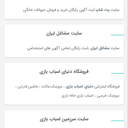
روغن موتور و ضد یخ
(181)
زعفران و زرشک
(108)
سایت
پت شاپ
ثبت آگهی رایگان خرید و فروش حیوانات خانگی
زعفران، زرشک و تزئینات غذا
(92)
زنانه
(35)
سایت مشاغل ایران
زیبایی ناخن ، سنگ پا
(95)
زیرانداز سفری
(91)
سایت
مشاغل ایران
،ثبت رایگان تمامی آگهی های استخدامی
زیورآلات طلا زنانه
(144)
زیورآلات نقره زنانه
(44)
فروشگاه دنیای اسباب بازی
زیورآلات نقره زنانه
(144)
زیورآلات نقره مردانه
(138)
فروشگاه اینترنتی
دنیای اسباب بازی
،
عروسک
،
ماکت
،
ماشین قدرتی
،
ژل آمیزشی و روغن بدن
(2)
عروسک خرسی
،
اسباب بازی خاله بازی
سازهای ایرانی
(156)
ساعت
(102)
سایت سرزمین اسباب بازی
ساعت
(181)