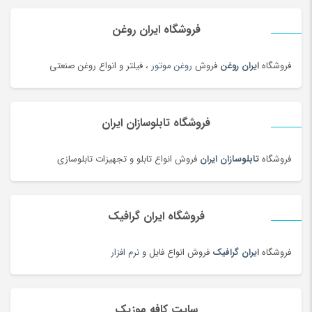
دستگاه جوش لیزری
(5)
دستگاه فایبر مارکر
(24)
فروشگاه ایران روغن
دستگاه لیزر Co2
(22)
فروشگاه
ایران روغن
فروش
روغن موتور
، فیلتر و انواع روغن صنعتی
دستگیره در
(182)
دستمال کاغذی
(180)
دستمال مرطوب
(175)
فروشگاه تابلوسازان ایران
دفتر و کاغذ
(142)
دکوراسیون اداری
(189)
فروشگاه
تابلوسازان ایران
فروش انواع تابلو و تجهیزات تابلوسازی
دل dell
(60)
دمبل
(81)
فروشگاه ایران گرافیک
دمنوش
(103)
دوچرخه
(188)
فروشگاه
ایران گرافیک
فروش انواع فایل و
نرم افزار
دوچرخه
(134)
دوربین‌ چاپ سریع
(6)
سایت کافه موزیک