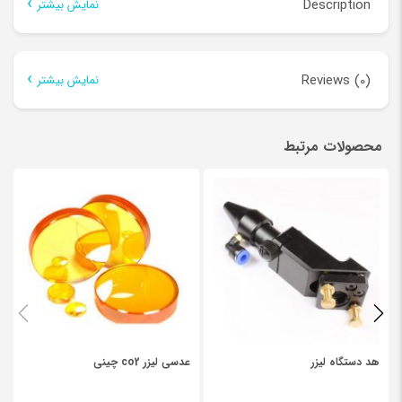
Description
نمایش بیشتر
Description
Reviews (0)
نمایش بیشتر
های ولتاژ DY20 مخصوص
تیوب لیزر
با توان 150 وات
There are no reviews yet.
حداکثر توان خروجی 180 وات
محصولات مرتبط
Be the first to review “های ولتاژ DY20”
قابل استفاده در تیوب لیزرهای : S6 _ F6 _ QF6
نشانی ایمیل شما منتشر نخواهد شد.
بخش‌های موردنیاز علامت‌گذاری
شده‌اند
*
*
Your rating
*
Your review
هد دستگاه لیزر
عدسی لیزر co2 چینی