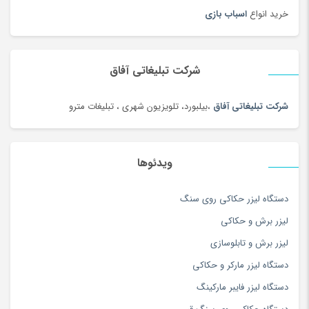
ساعت دیواری و رومیزی
(187)
خرید انواع
اسباب بازی
ساک ورزشی
(4)
سامسونگ
(196)
سبد دستبافت سنتی
(2)
شرکت تبلیغاتی آفاق
سبزی خشک محلی
(97)
شرکت تبلیغاتی آفاق
،بیلبورد، تلویزیون شهری ، تبلیغات مترو
سرویس خواب
(184)
سرویس غذاخوری
(183)
سرویس و ظروف پخت و پز
(181)
ویدئوها
سس
(100)
دستگاه لیزر حکاکی روی سنگ
سشوار
(108)
لیزر برش و حکاکی
سفال، سرامیک و چینی
(174)
لیزر برش و تابلوسازی
سه چرخه
(5)
دستگاه لیزر مارکر و حکاکی
سوزن دوزی
(97)
دستگاه لیزر فایبر مارکینگ
سوسیس و کالباس
(100)