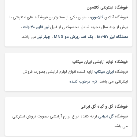
تخم مرغ
(99)
فروشگاه اینترنتی کالامون
ترازو
(47)
فروشگاه آنلاین
کالامون
به عنوان یکی از معتبرترین فروشگاه های اینترنتی با
ترازو
(149)
بیش از چند سال تجربه شامل محصولاتی از قبیل:
لیزر فایبر 30 وات
،
ترازوی آشپزخانه
(180)
دستگاه لیزر 120*180
،
پک ضد ریزش مو MND
،
چیلر لیزر
می باشد.
تردمیل
(91)
ترمه،‌ قلمکار و دستبافت
(160)
تست قند خون
(130)
فروشگاه لوازم آرایشی ایران میکاپ
تسمه خودرو
(180)
فروشگاه
ایران میکاپ
ارایه کننده انواع لوازم آرایشی بصورت فروش
تشک بازی و پارک بازی
(181)
اینترنتی می باشد.
کرم مرطوب کننده
تشک کودک
(180)
تشک و پتوی برقی
(178)
فروشگاه گل و گیاه گل ایرانی
تصفیه هوا
(103)
فروشگاه
گل ایرانی
ارایه کننده انواع لوازم آرایشی بصورت فروش اینترنتی
تفنگ، تیر و لوازم بازی جنگی
(177)
می باشد.
تلسکوپ
(36)