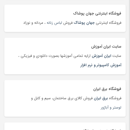
تلفن، بی سیم و سانترال
(24)
تلفن، بی سیم و سانترال
(181)
فروشگاه اینترنتی جهان پوشاک
تلویزیون
(183)
فروشگاه اینترنتی
جهان پوشاک
فروش
لباس زنانه
، مردانه و نوزاد
تمیزکننده سطوح
(185)
تن ماهی
(92)
سایت ایران آموزش
توپ
(63)
سایت
ایران آموزش
ارایه تمامی آموزشها بصورت دانلودی و فیزیکی ،
تی شرت و پولو شرت
(180)
آموزش کامپیوتر و نرم افزار
تی شرت و پولوشرت
(181)
جارو شارژی
(63)
جاروبرقی
(179)
فروشگاه برق ایران
جعبه و دست سازه های هنری
(75)
فروشگاه
برق ایران
فروش کالای برق ساختمان، سیم و کابل و
جلوبندی و تعلیق
(204)
لوستر و آباژور
جوراب و پاپوش کودک و نوزاد
(173)
جیبی
(144)