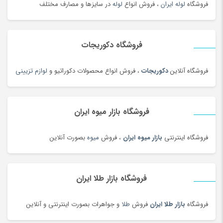
خواب و حمام
(29)
فروشگاه
لوله ایران
، فروش انواع
لوله
در سایزها و مصارف مختلف
خوار و بار
(1206)
خودرو،ابزار،ماشین آلات و تجهیزات صنعتی
(6926)
فروشگاه دکوریجات
خودکار و روان نویس
(115)
خوراکی های بومی محلی
(1092)
فروشگاه آنلاین
دکوریجات
، فروش انواع محصولات دکوراتیو و
لوازم تزیینی
خوردنی و آشامیدنی
(4545)
خیارشور و ترشیجات
(97)
فروشگاه بازار میوه ایران
دخترانه
(128)
درام، پرکاشن و دف
(166)
فروشگاه اینترنتی
بازار میوه ایران
، فروش
میوه
بصورت آنلاین
دریل، پیچ گوشتی برقی و شارژی
(202)
دستبند
(83)
دستبند
(180)
فروشگاه بازار طلا ایران
دستبند طلا زنانه
(77)
فروشگاه
بازار طلا ایران
فروش
طلا
و جواهرات بصورت اینترنتی و آنلاین
دستگاه تمیز کننده لیزری
(3)