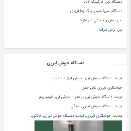
آموزش ورزش و سرگرمی
(171)
دستگاه لیزر مارکینگ co2
انعطاف پذیر، یکپارچه سازی آسان و پیکربندی
آویز
(173)
دستگاه تمیزکننده و زنگ زدا لیزری
اختیاری: نشانه گذاری سر با سیستم بینایی یکپارچه
آویز سرپرده سنتی
(15)
لیزر برش و حکاکی غیر فلزات
آینه
(180)
لیزر برش فلزات
ابزار دستی
(180)
ابزار مراقبت پا
(180)
ابزار نقاشی و رنگ آمیزی
(117)
دستگاه جوش لیزری
ابزار همه کاره برقی و شارژی
(180)
اپل
(34)
قيمت دستگاه جوش ليزر
،
جوش ليزر سه كاره
اپل
(74)
جوشكاري ليزري قابل حمل
اتو بخار و پرسی
(154)
قیمت دستگاه جوش لیزری آهن
،
جوش لیزر آلومینیوم
اتو مو و حالت دهنده
(108)
قیمت دستگاه جوش لیزری تفنگی
اچ پی hp
(56)
معایب جوشکاری لیزری
،
قیمت دستگاه جوش لیزری خانگی
،
ادویه و چاشنی محلی
(81)