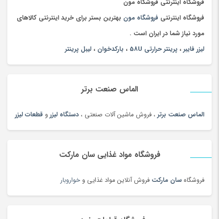
چادر
(89)
فروشگاه اینترنتی فروشگاه مون
چاقو و ابزار چندکاره
(93)
فروشگاه اینترنتی
فروشگاه مون
بهترین بستر برای خرید اینترنتی کالاهای
چای
(100)
مورد نیاز شما در ایران است .
چای محلی
(98)
لیزر فایبر
،
پرینتر حرارتی 58U
،
بارکدخوان
،
لیبل پرینتر
چتر
(100)
چراغ خواب کودک
(179)
الماس صنعت برتر
چراغ خواب و آباژور
(19)
چراغ خودرو
(182)
الماس صنعت برتر
، فروش ماشین آلات صنعتی ،
دستگاه لیزر
و
قطعات لیزر
چراغ قوه و چراغ پیشانی
(42)
چراغ مطالعه
(191)
فروشگاه مواد غذایی سان مارکت
چسب صنعتی
(180)
چمدان و ساک
(83)
فروشگاه
سان مارکت
فروش آنلاین مواد غذایی و
خواروبار
چندراهی برق و محافظ ولتاژ
(180)
چیپس و پاپ کورن
(100)