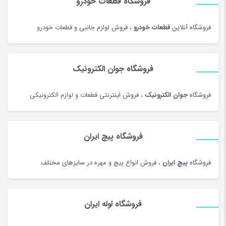
فروشگاه قطعات خودرو
حبوبات و سویا
(100)
حبوبات و سویا محلی
(98)
فروشگاه آنلاین
قطعات خودرو
، فروش لوازم جانبی و
قطعات خودرو
حلقه و انگشتر طلای زنانه
(127)
حلواشکری، ارده و کنجد
(92)
حلواشکری، ارده و کنجد
(100)
فروشگاه جوان الکترونیک
حوله
(180)
فروشگاه
جوان الکترونیک
، فروش اینترنتی
قطعات و لوازم الکترونیکی
حوله و وسایل حمام
(181)
حیوانات خانگی، غذا و لوازم
(326)
خاتم، منبت، حصیری و چوبی
(173)
فروشگاه پیچ ایران
خاک، کود و آفت کش
(1)
فروشگاه
پیچ ایران
، فروش انواع
پیچ و مهره
در سایزهای مختلف
خامه
(100)
خانه و کاشانه بومی محلی
(100)
خرمای محلی
(98)
فروشگاه لوله ایران
خشکبار و شیرینی
(100)