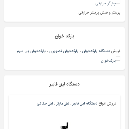
بیگودی و فر کننده
(108)
پادری، کمد، لوازم اتاق خواب
(185)
پرینتر و فیش پرینتر حرارتی
پارچ سنتی
(19)
پارچ، بطری، لیوان و ماگ
(187)
بارکد خوان
پازل، لگو و ساختنی
(186)
پاور بانک (شارژر همراه)
(181)
فروش
دستگاه بارکدخوان
،
بارکدخوان تصویری
،
بارکدخوان بی سیم
پایه نگهدارنده گوشی
(208)
پتو
(180)
پرده
(180)
دستگاه لیزر فایبر
پرینتر
(259)
پرینتر چاپ بارکد
(4)
پستانک و ملزومات
(180)
فروش انواع
دستگاه لیزر فایبر
،
لیزر مارکر
،
لیزر حکاکی
پسرانه
(99)
پفک و اسنک
(100)