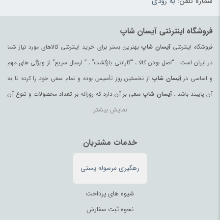
شماره تلفن:
به زودی
ظروف پذیرایی
(183)
ظروف یکبار مصرف
(180)
فروشگاه اینترنتی آیسان شاپ
عرقیات و گلاب اصیل
(97)
فروشگاه اینترنتی
آیسان شاپ
بهترین بستر برای خرید اینترنتی کالاهای مورد نیاز شما
عروسک و فیگور
(178)
در ایران است . “اصل بودن کالا ، “گارانتی بازگشت” ، ” ارسال سریع” از ویژگی های مهم
عسل
(99)
و اساسی در
آیسان شاپ
از نخستین روز تأسیس بوده و تمام سعی خود را کرده تا به
عسل محلی
(94)
آن پایبند باشد .
آیسان شاپ
سعی بر آن دارد که روزانه بر تعداد محصولات و تنوع آن
عصای کوهنوردی
(98)
نمایش بیشتر
بیفزاید تا بتواند نیاز همه ی افراد با هر نوع سلیقه را در خرید محصولات اینترنتی مرتفع
عینک آفتابی زنانه
(181)
کند.
عینک آفتابی مردانه
(39)
تمامی کالاها و خدمات در
آیسان شاپ
خدمات مشتریان
حسب مورد دارای مجوز های لازم از مراجع
غذای آماده و نودل
(64)
مربوطه می باشند و فعالیتهای این سایت تابع قوانین و مقررات جمهوری اسلامی ایران
فرآورده‌های منجمد
(100)
رهگیری مرسوله پستی
می باشد.
فرز و سنگ رومیزی
(182)
فرش ماشینی، دستبافت، تابلو
(216)
شیوه های پرداخت
فروشگاهی
(3)
نحوه ثبت سفارش