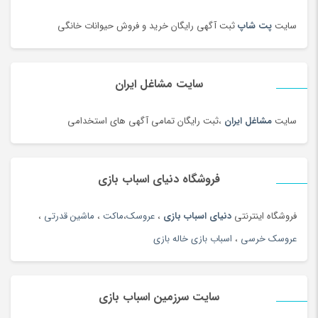
روغن موتور و ضد یخ
(181)
زعفران و زرشک
(108)
سایت
پت شاپ
ثبت آگهی رایگان خرید و فروش حیوانات خانگی
زعفران، زرشک و تزئینات غذا
(92)
زنانه
(35)
سایت مشاغل ایران
زیبایی ناخن ، سنگ پا
(95)
زیرانداز سفری
(91)
سایت
مشاغل ایران
،ثبت رایگان تمامی آگهی های استخدامی
زیورآلات طلا زنانه
(144)
زیورآلات نقره زنانه
(144)
فروشگاه دنیای اسباب بازی
زیورآلات نقره زنانه
(44)
زیورآلات نقره مردانه
(138)
فروشگاه اینترنتی
دنیای اسباب بازی
،
عروسک
،
ماکت
،
ماشین قدرتی
،
ژل آمیزشی و روغن بدن
(2)
عروسک خرسی
،
اسباب بازی خاله بازی
سازهای ایرانی
(156)
ساعت
(102)
سایت سرزمین اسباب بازی
ساعت
(181)