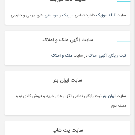
دوربین دو چشمی و شکاری
(199)
دوربین عکاسی دیجیتال
(213)
سایت
کافه موزیک
دانلود تمامی
موزیک
و
موسیقی
های ایرانی و خارجی
دوربین های تحت شبکه
(194)
دوربین و پیجر اتاق کودک
(114)
سایت آگهی ملک و املاک
دوربین‌ ورزشی و فیلم برداری
(179)
دیس و سینی سنتی
(17)
ثبت رایگان آگهی املاک
در سایت
ملک و املاک
دیسک و صفحه کلاچ
(180)
دیگ و قابلمه سنتی
(7)
راکت
(68)
سایت ایران بنر
رب و کنسرو گوجه
(101)
سایت
ایران بنر
ثبت رایگان تمامی آگهی های خرید و فروش کالای نو و
رستورانی و فست فود
(3)
دسته دوم
رنگ
(180)
روغن
(100)
روغن محلی
(95)
سایت پت شاپ