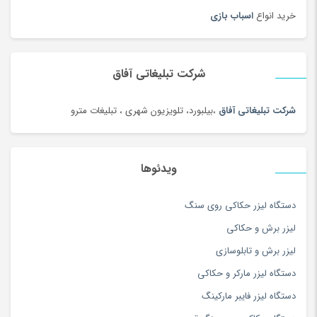
ساعت دیواری و رومیزی
(187)
خرید انواع
اسباب بازی
ساک ورزشی
(4)
سامسونگ
(196)
سبد دستبافت سنتی
(2)
شرکت تبلیغاتی آفاق
سبزی خشک محلی
(97)
شرکت تبلیغاتی آفاق
،بیلبورد، تلویزیون شهری ، تبلیغات مترو
سرویس خواب
(184)
سرویس غذاخوری
(183)
سرویس و ظروف پخت و پز
(181)
ویدئوها
سس
(100)
دستگاه لیزر حکاکی روی سنگ
سشوار
(108)
لیزر برش و حکاکی
سفال، سرامیک و چینی
(174)
لیزر برش و تابلوسازی
سه چرخه
(5)
دستگاه لیزر مارکر و حکاکی
سوزن دوزی
(97)
دستگاه لیزر فایبر مارکینگ
سوسیس و کالباس
(100)