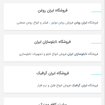
دستگاه جوش لیزری
(5)
دستگاه فایبر مارکر
(24)
فروشگاه ایران روغن
دستگاه لیزر Co2
(22)
فروشگاه
ایران روغن
فروش
روغن موتور
، فیلتر و انواع روغن صنعتی
دستگیره در
(182)
دستمال کاغذی
(180)
دستمال مرطوب
(175)
فروشگاه تابلوسازان ایران
دفتر و کاغذ
(142)
دکوراسیون اداری
(189)
فروشگاه
تابلوسازان ایران
فروش انواع تابلو و تجهیزات تابلوسازی
دل dell
(60)
دمبل
(81)
فروشگاه ایران گرافیک
دمنوش
(103)
دوچرخه
(134)
فروشگاه
ایران گرافیک
فروش انواع فایل و
نرم افزار
دوچرخه
(188)
دوربین‌ چاپ سریع
(6)
سایت کافه موزیک