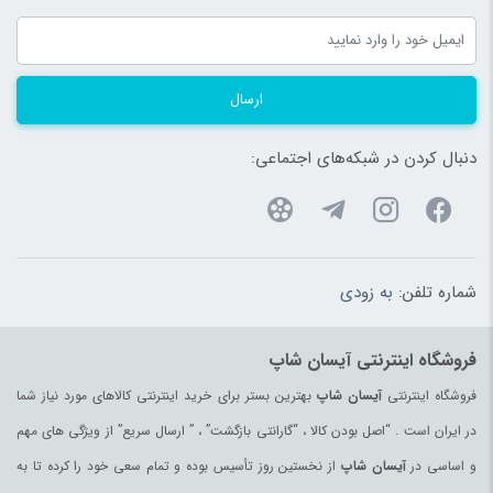
شیرآلات
(180)
شیردوش
(180)
شیشه شیر، سرلاک و داروخوری
(192)
ارسال
صنایع دستی
(1609)
صندلی خودرو کودک و نوزاد
(183)
دنبال کردن در شبکه‌های اجتماعی:
صندلی غذاخوری
(183)
ضد تعریق
(180)
طناب
(96)
شماره تلفن:
به زودی
ظروف پذیرایی
(183)
ظروف یکبار مصرف
(180)
فروشگاه اینترنتی آیسان شاپ
عرقیات و گلاب اصیل
(97)
فروشگاه اینترنتی
آیسان شاپ
بهترین بستر برای خرید اینترنتی کالاهای مورد نیاز شما
عروسک و فیگور
(178)
در ایران است . “اصل بودن کالا ، “گارانتی بازگشت” ، ” ارسال سریع” از ویژگی های مهم
عسل
(99)
و اساسی در
آیسان شاپ
از نخستین روز تأسیس بوده و تمام سعی خود را کرده تا به
عسل محلی
(94)