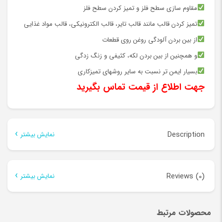
مقاوم سازی سطح فلز و تمیز کردن سطح فلز
تمیز کردن قالب مانند قالب تایر، قالب الکترونیکی، قالب مواد غذایی
از بین بردن آلودگی روغن روی قطعات
و همچنین از بین بردن لکه، کثیفی و زنگ زدگی
بسیار ایمن تر نسبت به سایر روشهای تمیزکاری
جهت اطلاع از قیمت تماس بگیرید
Description
نمایش بیشتر
Description
Reviews (0)
نمایش بیشتر
دستگاه لیزر تمیزکننده (تمیز کننده
There are no reviews yet.
محصولات مرتبط
لیزری)
Be the first to review “لیزر تمیز کننده 1kw(تمیز کننده