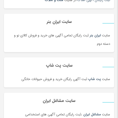
ثبت رایگان آگهی املاک
در سایت
ملک و املاک
دیسک و صفحه کلاچ
(180)
دیگ و قابلمه سنتی
(7)
راکت
(68)
سایت ایران بنر
رب و کنسرو گوجه
(101)
سایت
ایران بنر
ثبت رایگان تمامی آگهی های خرید و فروش کالای نو و
رستورانی و فست فود
(3)
دسته دوم
رنگ
(180)
روغن
(100)
روغن محلی
(95)
سایت پت شاپ
روغن موتور و ضد یخ
(181)
زعفران و زرشک
(108)
سایت
پت شاپ
ثبت آگهی رایگان خرید و فروش حیوانات خانگی
زعفران، زرشک و تزئینات غذا
(92)
زنانه
(35)
سایت مشاغل ایران
زیبایی ناخن ، سنگ پا
(95)
زیرانداز سفری
(91)
سایت
مشاغل ایران
،ثبت رایگان تمامی آگهی های استخدامی