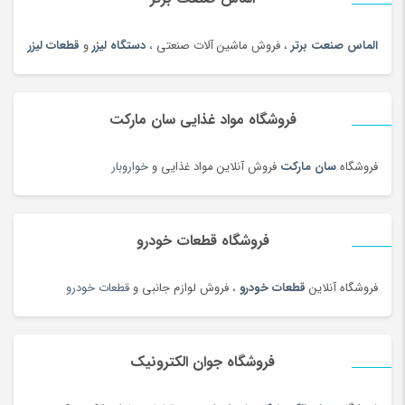
چراغ خواب و آباژور
(19)
چراغ خودرو
(182)
الماس صنعت برتر
، فروش ماشین آلات صنعتی ،
دستگاه لیزر
و
قطعات لیزر
چراغ قوه و چراغ پیشانی
(42)
چراغ مطالعه
(191)
فروشگاه مواد غذایی سان مارکت
چسب صنعتی
(180)
چمدان و ساک
(83)
فروشگاه
سان مارکت
فروش آنلاین مواد غذایی و
خواروبار
چندراهی برق و محافظ ولتاژ
(180)
چیپس و پاپ کورن
(100)
فروشگاه قطعات خودرو
حبوبات و سویا
(100)
حبوبات و سویا محلی
(98)
فروشگاه آنلاین
قطعات خودرو
، فروش لوازم جانبی و
قطعات خودرو
حلقه و انگشتر طلای زنانه
(127)
حلواشکری، ارده و کنجد
(92)
حلواشکری، ارده و کنجد
(100)
فروشگاه جوان الکترونیک
حوله
(180)