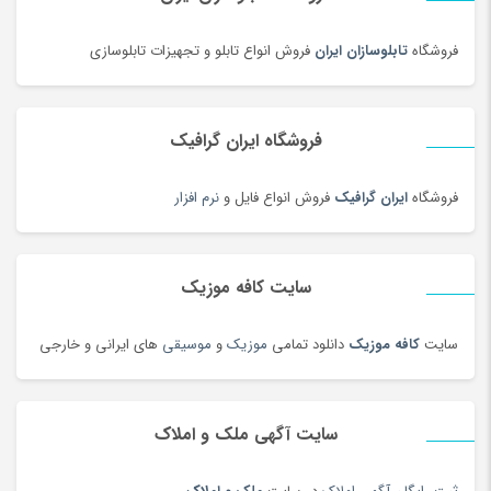
دفتر و کاغذ
(142)
دکوراسیون اداری
(189)
فروشگاه
تابلوسازان ایران
فروش انواع تابلو و تجهیزات تابلوسازی
دل dell
(60)
دمبل
(81)
فروشگاه ایران گرافیک
دمنوش
(103)
دوچرخه
(188)
فروشگاه
ایران گرافیک
فروش انواع فایل و
نرم افزار
دوچرخه
(134)
دوربین‌ چاپ سریع
(6)
سایت کافه موزیک
دوربین دو چشمی و شکاری
(199)
دوربین عکاسی دیجیتال
(213)
سایت
کافه موزیک
دانلود تمامی
موزیک
و
موسیقی
های ایرانی و خارجی
دوربین های تحت شبکه
(194)
دوربین و پیجر اتاق کودک
(114)
سایت آگهی ملک و املاک
دوربین‌ ورزشی و فیلم برداری
(179)
دیس و سینی سنتی
(17)