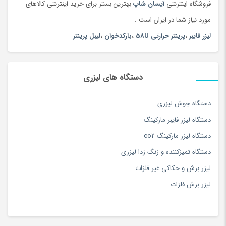
فروشگاه اینترنتی
آیسان شاپ
بهترین بستر برای خرید اینترنتی کالاهای
آغوشی
(132)
مورد نیاز شما در ایران است .
آکواریوم، غذا و لوازم آبزیان
(156)
لیزر فایبر
،
پرینتر حرارتی 58U
،
بارکدخوان
،
لیبل پرینتر
آلات موسیقی
(1381)
آلبوم عکس
(180)
آلبوم موسیقی
(180)
دستگاه های لیزری
آموزش زبان
(116)
آموزش موسیقی
(163)
دستگاه جوش لیزری
آموزش نرم افزار و کامپیوتر
(127)
دستگاه لیزر فایبر مارکینگ
آموزش ورزش و سرگرمی
(171)
دستگاه لیزر مارکینگ co2
آویز
(173)
دستگاه تمیزکننده و زنگ زدا لیزری
آویز سرپرده سنتی
(15)
لیزر برش و حکاکی غیر فلزات
آینه
(180)
لیزر برش فلزات
ابزار دستی
(180)
ابزار مراقبت پا
(180)