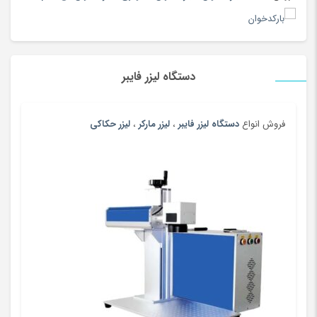
پایه نگهدارنده گوشی
(208)
پتو
(180)
پرده
(180)
دستگاه لیزر فایبر
پرینتر
(259)
پرینتر چاپ بارکد
(4)
پستانک و ملزومات
(180)
فروش انواع
دستگاه لیزر فایبر
،
لیزر مارکر
،
لیزر حکاکی
پسرانه
(99)
پفک و اسنک
(100)
پلی استیشن، ایکس باکس و بازی
(193)
پنیر
(102)
پوشاک بومی و محلی
(20)
پوشاک ورزشی پسرانه
(181)
پوشاک ورزشی پسرانه
(67)
پوشاک ورزشی دخترانه
(147)