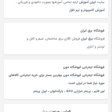
سایت
ایران آموزش
ارایه تمامی آموزشها بصورت دانلودی و فیزیکی ،
تی شرت و پولو شرت
(180)
آموزش کامپیوتر و نرم افزار
تی شرت و پولوشرت
(181)
جارو شارژی
(63)
جاروبرقی
(179)
فروشگاه برق ایران
جعبه و دست سازه های هنری
(75)
فروشگاه
برق ایران
فروش کالای برق ساختمان، سیم و کابل و
جلوبندی و تعلیق
(204)
لوستر و آباژور
جوراب و پاپوش کودک و نوزاد
(173)
جیبی
(144)
چادر
(89)
فروشگاه اینترنتی فروشگاه مون
چاقو و ابزار چندکاره
(93)
فروشگاه اینترنتی
فروشگاه مون
بهترین بستر برای خرید اینترنتی کالاهای
چای
(100)
مورد نیاز شما در ایران است .
چای محلی
(98)
لیزر فایبر
،
پرینتر حرارتی 58U
،
بارکدخوان
،
لیبل پرینتر
چتر
(100)
چراغ خواب کودک
(179)
الماس صنعت برتر