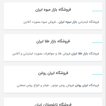
خیارشور و ترشیجات
(97)
فروشگاه بازار میوه ایران
دخترانه
(128)
درام، پرکاشن و دف
(166)
فروشگاه اینترنتی
بازار میوه ایران
، فروش
میوه
بصورت آنلاین
دریل، پیچ گوشتی برقی و شارژی
(202)
دستبند
(83)
دستبند
(180)
فروشگاه بازار طلا ایران
دستبند طلا زنانه
(77)
فروشگاه
بازار طلا ایران
فروش
طلا
و جواهرات بصورت اینترنتی و آنلاین
دستگاه تمیز کننده لیزری
(3)
دستگاه جوش لیزری
(5)
دستگاه فایبر مارکر
(24)
فروشگاه ایران روغن
دستگاه لیزر Co2
(22)
فروشگاه
ایران روغن
فروش
روغن موتور
، فیلتر و انواع روغن صنعتی
دستگیره در
(182)
دستمال کاغذی
(180)
دستمال مرطوب
(175)
فروشگاه تابلوسازان ایران