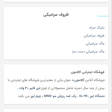
تبر، بیل و کلنگ
(167)
تبلت
(189)
ظروف سرامیکی
تجهیزات آرایشی
(104)
تجهیزات استودیویی
(144)
زابیگ سرام
تجهیزات جانبی ایروبیک و تناسب اندام
(76)
ظروف سرامیکی
تجهیزات سفر
(263)
ماگ سرامیکی
تجهیزات و بازی کامپیوتری
(201)
ماگ سرامیکی دست ساز
تخته سرو سنتی
(19)
تخم مرغ
(99)
فروشگاه اینترنتی کالامون
ترازو
(149)
فروشگاه آنلاین
کالامون
به عنوان یکی از معتبرترین فروشگاه های اینترنتی با
ترازو
(47)
بیش از چند سال تجربه شامل محصولاتی از قبیل:
لیزر فایبر 30 وات
،
ترازوی آشپزخانه
(180)
دستگاه لیزر 120*180
،
پک ضد ریزش مو MND
،
چیلر لیزر
می باشد.
تردمیل
(91)
ترمه،‌ قلمکار و دستبافت
(160)