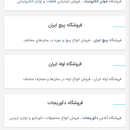
فروشگاه
جوان الکترونیک
، فروش اینترنتی
قطعات و لوازم الکترونیکی
حوله و وسایل حمام
(181)
حیوانات خانگی، غذا و لوازم
(326)
خاتم، منبت، حصیری و چوبی
(173)
فروشگاه پیچ ایران
خاک، کود و آفت کش
(1)
فروشگاه
پیچ ایران
، فروش انواع
پیچ و مهره
در سایزهای مختلف
خامه
(100)
خانه و کاشانه بومی محلی
(100)
خرمای محلی
(98)
فروشگاه لوله ایران
خشکبار و شیرینی
(100)
خواب و حمام
(29)
فروشگاه
لوله ایران
، فروش انواع
لوله
در سایزها و مصارف مختلف
خوار و بار
(1206)
خودرو،ابزار،ماشین آلات و تجهیزات صنعتی
(6926)
فروشگاه دکوریجات
خودکار و روان نویس
(115)
خوراکی های بومی محلی
(1092)
فروشگاه آنلاین
دکوریجات
، فروش انواع محصولات دکوراتیو و
لوازم تزیینی
خوردنی و آشامیدنی
(4545)