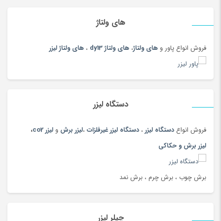
اسکیت و اسکوتر
(64)
اصلاح بدن آقایان
(80)
های ولتاژ
اصلاح بدن بانوان
(112)
فروش انواع پاور و
های ولتاژ
،
های ولتاژ dy13
،
های ولتاژ لیزر
اصلاح موی گوش، بینی و ابرو
(108)
اکسسوری بومی و محلی
(20)
ایسر acer
(51)
ایسوس
(49)
دستگاه لیزر
ایسوسASUS
(47)
فروش انواع
دستگاه لیزر
،
دستگاه لیزر غیرفلزات
،
لیزر برش
و
لیزر co2
،
باتری
(180)
لیزر برش و حکاکی
بارفیکس
(87)
بارکد خوان
(23)
برش چوب ، برش چرم ، برش نمد
بازی و سرگرمی کودک
(748)
بالش شیردهی
(180)
بدون دسته‌بندی
(19)
چیلر لیزر