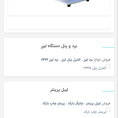
پوشاک ورزشی دخترانه
(56)
پوشاک ورزشی زنانه
(183)
پوشاک ورزشی زنانه
(79)
پوشاک ورزشی مردانه
(188)
پوشاک ورزشی مردانه
(73)
پوشک
(180)
برد و پنل دستگاه لیزر
پیانو دیجیتال
(164)
فروش انواع
برد لیزر
،
کنترل پنل لیزر
،
برد لیزر 6442
پیچ گوشتی و فازمتر
(150)
پیراهن
(180)
تاب و سرسره
(180)
تابلو
(180)
لیبل پرینتر
تابلو و ساعت
(97)
فروش
لیبل پرینتر
،
چاپگر بارکد
،
پرینتر چاپ بارکد
تب سنج
(33)
تب سنج و دماسنج
(186)