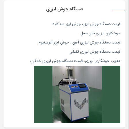
ابزار نقاشی و رنگ آمیزی
(117)
دستگاه جوش لیزری
ابزار همه کاره برقی و شارژی
(180)
اپل
(74)
قيمت دستگاه جوش ليزر
،
جوش ليزر سه كاره
اپل
(34)
جوشكاري ليزري قابل حمل
اتو بخار و پرسی
(154)
قیمت دستگاه جوش لیزری آهن
،
جوش لیزر آلومینیوم
اتو مو و حالت دهنده
(108)
قیمت دستگاه جوش لیزری تفنگی
اچ پی hp
(56)
معایب جوشکاری لیزری
،
قیمت دستگاه جوش لیزری خانگی
،
ادویه و چاشنی محلی
(81)
اسباب بازی، کودک و نوزاد
(5396)
اسپری
(144)
اسپیکر بلوتوث و با سیم
(180)
اسپینر، ابزار شوخی و سرگرمی
(170)
اسکوتر
(5)
اسکوتر برقی
(97)