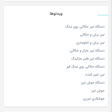
سرویس غذاخوری
(183)
سرویس و ظروف پخت و پز
(181)
ویدئوها
سس
(100)
دستگاه لیزر حکاکی روی سنگ
سشوار
(108)
لیزر برش و حکاکی
سفال، سرامیک و چینی
(174)
لیزر برش و تابلوسازی
سه چرخه
(5)
دستگاه لیزر مارکر و حکاکی
سوزن دوزی
(97)
دستگاه لیزر فایبر مارکینگ
سوسیس و کالباس
(100)
دستگاه حکاکی روی سنگ قبر
سیستم صوتی و تصویری
(180)
لیزر تمیز کننده
سیستم نوبت دهی و فراخوان
(2)
دستگاه جوش لیزر
سینمای خانگی و ساندبار
(36)
جوش لیزر
شارژ لپ تاپ
(1)
جوشکاری لیزری
شارژر تبلت و موبایل
(179)
شال و روسری
(180)