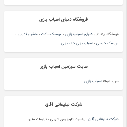
زیورآلات طلا زنانه
(144)
زیورآلات نقره زنانه
(144)
فروشگاه دنیای اسباب بازی
زیورآلات نقره زنانه
(44)
زیورآلات نقره مردانه
(138)
فروشگاه اینترنتی
دنیای اسباب بازی
،
عروسک
،
ماکت
،
ماشین قدرتی
،
ژل آمیزشی و روغن بدن
(2)
عروسک خرسی
،
اسباب بازی خاله بازی
سازهای ایرانی
(156)
ساعت
(181)
سایت سرزمین اسباب بازی
ساعت
(102)
ساعت دیواری و رومیزی
(187)
خرید انواع
اسباب بازی
ساک ورزشی
(4)
سامسونگ
(196)
سبد دستبافت سنتی
(2)
شرکت تبلیغاتی آفاق
سبزی خشک محلی
(97)
شرکت تبلیغاتی آفاق
،بیلبورد، تلویزیون شهری ، تبلیغات مترو
سرویس خواب
(184)