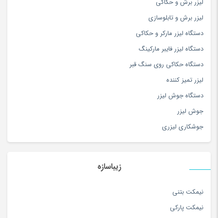
لیزر برش و حکاکی
سفال، سرامیک و چینی
(174)
لیزر برش و تابلوسازی
سه چرخه
(5)
دستگاه لیزر مارکر و حکاکی
سوزن دوزی
(97)
دستگاه لیزر فایبر مارکینگ
سوسیس و کالباس
(100)
دستگاه حکاکی روی سنگ قبر
سیستم صوتی و تصویری
(180)
لیزر تمیز کننده
سیستم نوبت دهی و فراخوان
(2)
دستگاه جوش لیزر
سینمای خانگی و ساندبار
(36)
جوش لیزر
شارژ لپ تاپ
(1)
جوشکاری لیزری
شارژر تبلت و موبایل
(179)
شال و روسری
(180)
شامپو کودک و نوزاد
(180)
زیباسازه
شامپو و مراقبت مو
(253)
شربت و آبمیوه
(100)
نیمکت بتنی
شکر
(100)
نیمکت پارکی