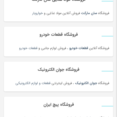
چسب صنعتی
(180)
چمدان و ساک
(83)
فروشگاه
سان مارکت
فروش آنلاین مواد غذایی و
خواروبار
چندراهی برق و محافظ ولتاژ
(180)
چیپس و پاپ کورن
(100)
فروشگاه قطعات خودرو
حبوبات و سویا
(100)
حبوبات و سویا محلی
(98)
فروشگاه آنلاین
قطعات خودرو
، فروش لوازم جانبی و
قطعات خودرو
حلقه و انگشتر طلای زنانه
(127)
حلواشکری، ارده و کنجد
(92)
حلواشکری، ارده و کنجد
(100)
فروشگاه جوان الکترونیک
حوله
(180)
فروشگاه
جوان الکترونیک
، فروش اینترنتی
قطعات و لوازم الکترونیکی
حوله و وسایل حمام
(181)
حیوانات خانگی، غذا و لوازم
(326)
خاتم، منبت، حصیری و چوبی
(173)
فروشگاه پیچ ایران
خاک، کود و آفت کش
(1)