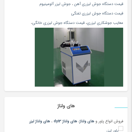
اتو بخار و پرسی
(154)
قیمت دستگاه جوش لیزری آهن
،
جوش لیزر آلومینیوم
اتو مو و حالت دهنده
(108)
قیمت دستگاه جوش لیزری تفنگی
اچ پی hp
(56)
معایب جوشکاری لیزری
،
قیمت دستگاه جوش لیزری خانگی
،
ادویه و چاشنی محلی
(81)
اسباب بازی، کودک و نوزاد
(5396)
اسپری
(144)
اسپیکر بلوتوث و با سیم
(180)
اسپینر، ابزار شوخی و سرگرمی
(170)
اسکوتر
(5)
اسکوتر برقی
(97)
اسکیت و اسکوتر
(64)
اصلاح بدن آقایان
(80)
های ولتاژ
اصلاح بدن بانوان
(112)
فروش انواع پاور و
های ولتاژ
،
های ولتاژ dy13
،
های ولتاژ لیزر
اصلاح موی گوش، بینی و ابرو
(108)