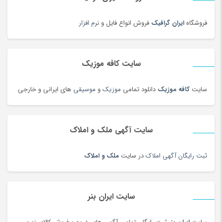
دمنوش
(103)
دوچرخه
(188)
فروشگاه
ایران گرافیک
فروش انواع فایل و
نرم افزار
دوچرخه
(134)
دوربین‌ چاپ سریع
(6)
سایت کافه موزیک
دوربین دو چشمی و شکاری
(199)
دوربین عکاسی دیجیتال
(213)
سایت
کافه موزیک
دانلود تمامی
موزیک
و
موسیقی
های ایرانی و خارجی
دوربین های تحت شبکه
(194)
دوربین و پیجر اتاق کودک
(114)
سایت آگهی ملک و املاک
دوربین‌ ورزشی و فیلم برداری
(179)
دیس و سینی سنتی
(17)
ثبت رایگان آگهی املاک
در سایت
ملک و املاک
دیسک و صفحه کلاچ
(180)
دیگ و قابلمه سنتی
(7)
راکت
(68)
سایت ایران بنر
رب و کنسرو گوجه
(101)