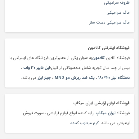
تجهیزات جانبی ایروبیک و تناسب اندام
(76)
ظروف سرامیکی
تجهیزات سفر
(263)
ماگ سرامیکی
تجهیزات و بازی کامپیوتری
(201)
ماگ سرامیکی دست ساز
تخته سرو سنتی
(19)
تخم مرغ
(99)
فروشگاه اینترنتی کالامون
ترازو
(47)
فروشگاه آنلاین
کالامون
به عنوان یکی از معتبرترین فروشگاه های اینترنتی با
ترازو
(149)
بیش از چند سال تجربه شامل محصولاتی از قبیل:
لیزر فایبر 30 وات
،
ترازوی آشپزخانه
(180)
دستگاه لیزر 120*180
،
پک ضد ریزش مو MND
،
چیلر لیزر
می باشد.
تردمیل
(91)
ترمه،‌ قلمکار و دستبافت
(160)
تست قند خون
(130)
فروشگاه لوازم آرایشی ایران میکاپ
تسمه خودرو
(180)
فروشگاه
ایران میکاپ
ارایه کننده انواع لوازم آرایشی بصورت فروش
تشک بازی و پارک بازی
(181)
اینترنتی می باشد.
کرم مرطوب کننده
تشک کودک
(180)