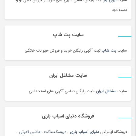
سایت
ایران بنر
ثبت رایگان تمامی آگهی های خرید و فروش کالای نو و
رستورانی و فست فود
(3)
دسته دوم
رنگ
(180)
روغن
(100)
روغن محلی
(95)
سایت پت شاپ
روغن موتور و ضد یخ
(181)
زعفران و زرشک
(108)
سایت
پت شاپ
ثبت آگهی رایگان خرید و فروش حیوانات خانگی
زعفران، زرشک و تزئینات غذا
(92)
زنانه
(35)
سایت مشاغل ایران
زیبایی ناخن ، سنگ پا
(95)
زیرانداز سفری
(91)
سایت
مشاغل ایران
،ثبت رایگان تمامی آگهی های استخدامی
زیورآلات طلا زنانه
(144)
زیورآلات نقره زنانه
(44)
فروشگاه دنیای اسباب بازی
زیورآلات نقره زنانه
(144)
زیورآلات نقره مردانه
(138)
فروشگاه اینترنتی
دنیای اسباب بازی
،
عروسک
،
ماکت
،
ماشین قدرتی
،