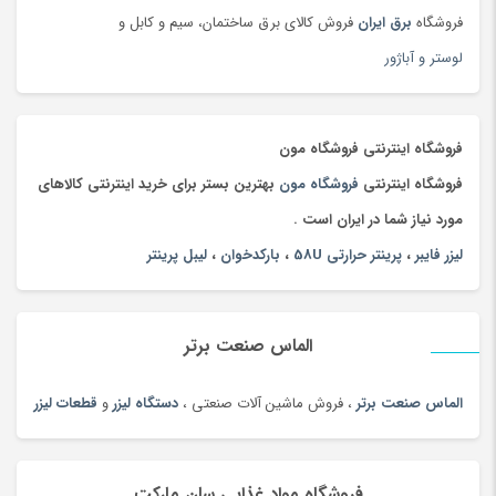
جعبه و دست سازه های هنری
(75)
فروشگاه
برق ایران
فروش کالای برق ساختمان، سیم و کابل و
جلوبندی و تعلیق
(204)
لوستر و آباژور
جوراب و پاپوش کودک و نوزاد
(173)
جیبی
(144)
چادر
(89)
فروشگاه اینترنتی فروشگاه مون
چاقو و ابزار چندکاره
(93)
فروشگاه اینترنتی
فروشگاه مون
بهترین بستر برای خرید اینترنتی کالاهای
چای
(100)
مورد نیاز شما در ایران است .
چای محلی
(98)
لیزر فایبر
،
پرینتر حرارتی 58U
،
بارکدخوان
،
لیبل پرینتر
چتر
(100)
چراغ خواب کودک
(179)
الماس صنعت برتر
چراغ خواب و آباژور
(19)
چراغ خودرو
(182)
الماس صنعت برتر
، فروش ماشین آلات صنعتی ،
دستگاه لیزر
و
قطعات لیزر
چراغ قوه و چراغ پیشانی
(42)
چراغ مطالعه
(191)
فروشگاه مواد غذایی سان مارکت