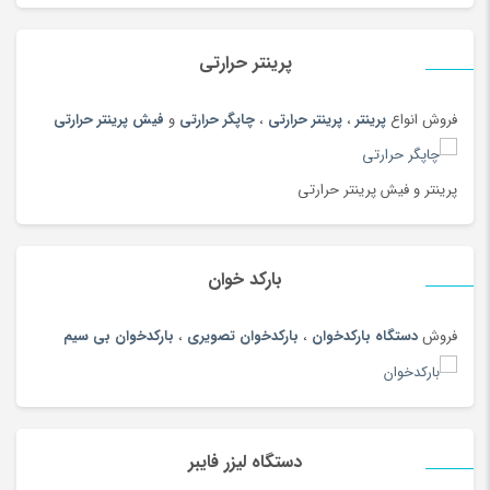
بلوز و شومیز
(215)
بهداشت دهان ودندان
(144)
پرینتر حرارتی
بهداشت و مراقبت بدن
(108)
بیسکویت و ویفر
(100)
فروش انواع
پرینتر
،
پرینتر حرارتی
،
چاپگر حرارتی
و
فیش پرینتر حرارتی
بیگودی و فر کننده
(108)
پادری، کمد، لوازم اتاق خواب
(185)
پرینتر و فیش پرینتر حرارتی
پارچ سنتی
(19)
پارچ، بطری، لیوان و ماگ
(187)
بارکد خوان
پازل، لگو و ساختنی
(186)
پاور بانک (شارژر همراه)
(181)
فروش
دستگاه بارکدخوان
،
بارکدخوان تصویری
،
بارکدخوان بی سیم
پایه نگهدارنده گوشی
(208)
پتو
(180)
پرده
(180)
دستگاه لیزر فایبر
پرینتر
(259)