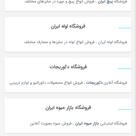
فروشگاه
پیچ ایران
، فروش انواع
پیچ و مهره
در سایزهای مختلف
خامه
(100)
خانه و کاشانه بومی محلی
(100)
خرمای محلی
(98)
فروشگاه لوله ایران
خشکبار و شیرینی
(100)
خواب و حمام
(29)
فروشگاه
لوله ایران
، فروش انواع
لوله
در سایزها و مصارف مختلف
خوار و بار
(1206)
خودرو،ابزار،ماشین آلات و تجهیزات صنعتی
(6926)
فروشگاه دکوریجات
خودکار و روان نویس
(115)
خوراکی های بومی محلی
(1092)
فروشگاه آنلاین
دکوریجات
، فروش انواع محصولات دکوراتیو و
لوازم تزیینی
خوردنی و آشامیدنی
(4545)
خیارشور و ترشیجات
(97)
فروشگاه بازار میوه ایران
دخترانه
(128)
درام، پرکاشن و دف
(166)
فروشگاه اینترنتی
بازار میوه ایران
، فروش
میوه
بصورت آنلاین
دریل، پیچ گوشتی برقی و شارژی
(202)