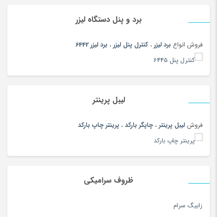
پوشاک ورزشی مردانه
(188)
پوشک
(180)
برد و پنل دستگاه لیزر
پیانو دیجیتال
(164)
فروش انواع
برد لیزر
،
کنترل پنل لیزر
،
برد لیزر 6442
پیچ گوشتی و فازمتر
(150)
پیراهن
(180)
تاب و سرسره
(180)
تابلو
(180)
لیبل پرینتر
تابلو و ساعت
(97)
فروش
لیبل پرینتر
،
چاپگر بارکد
،
پرینتر چاپ بارکد
تب سنج
(33)
تب سنج و دماسنج
(186)
تبر، بیل و کلنگ
(167)
تبلت
(189)
ظروف سرامیکی
تجهیزات آرایشی
(104)
تجهیزات استودیویی
(144)
زابیگ سرام