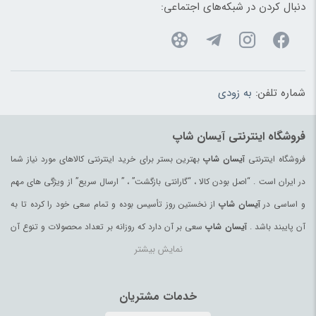
صندلی خودرو کودک و نوزاد
(183)
دنبال کردن در شبکه‌های اجتماعی:
صندلی غذاخوری
(183)
ضد تعریق
(180)
طناب
(96)
شماره تلفن:
به زودی
ظروف پذیرایی
(183)
ظروف یکبار مصرف
(180)
فروشگاه اینترنتی آیسان شاپ
عرقیات و گلاب اصیل
(97)
فروشگاه اینترنتی
آیسان شاپ
بهترین بستر برای خرید اینترنتی کالاهای مورد نیاز شما
عروسک و فیگور
(178)
در ایران است . “اصل بودن کالا ، “گارانتی بازگشت” ، ” ارسال سریع” از ویژگی های مهم
عسل
(99)
و اساسی در
آیسان شاپ
از نخستین روز تأسیس بوده و تمام سعی خود را کرده تا به
عسل محلی
(94)
آن پایبند باشد .
آیسان شاپ
سعی بر آن دارد که روزانه بر تعداد محصولات و تنوع آن
عصای کوهنوردی
(98)
نمایش بیشتر
بیفزاید تا بتواند نیاز همه ی افراد با هر نوع سلیقه را در خرید محصولات اینترنتی مرتفع
عینک آفتابی زنانه
(181)
کند.
عینک آفتابی مردانه
(39)
تمامی کالاها و خدمات در
آیسان شاپ
خدمات مشتریان
حسب مورد دارای مجوز های لازم از مراجع
غذای آماده و نودل
(64)