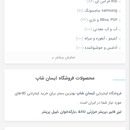
msi ام اس آی
(54)
*
Email
samsung سامسونگ
(51)
سازگار با
انواع گوشی های موبایل،
تبلت، موزیک پلیر و دیگر
XBox, PS4 و بازی
(73)
دستگاه های از این قبیل
آب و آب معدنی
(100)
ذخیره نام، ایمیل و وبسایت من در مرورگر برای زمانی که دوباره دیدگاهی
آبلیمو ، آبغوره و سرکه
(100)
می‌نویسم.
آدامس و خوشبوکننده
(100)
آرایش چشم و ابرو
(84)
نمایش بیشتر
آرایش صورت
(66)
آرایش لب
(106)
محصولات فروشگاه آیسان شاپ
آرایشی ، بهداشتی و سلامت
(5168)
فروشگاه اینترنتی
آیسان شاپ
بهترین بستر برای خرید اینترنتی کالاهای
آغوشی
(132)
مورد نیاز شما در ایران است .
آکواریوم، غذا و لوازم آبزیان
(156)
لیزر فایبر
،
پرینتر حرارتی 58U
،
بارکدخوان
،
لیبل پرینتر
آلات موسیقی
(1381)
آلبوم عکس
(180)