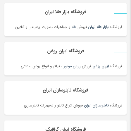
دستبند
(83)
دستبند
(180)
فروشگاه بازار طلا ایران
دستبند طلا زنانه
(77)
فروشگاه
بازار طلا ایران
فروش
طلا
و جواهرات بصورت اینترنتی و آنلاین
دستگاه تمیز کننده لیزری
(3)
دستگاه جوش لیزری
(5)
دستگاه فایبر مارکر
(24)
فروشگاه ایران روغن
دستگاه لیزر Co2
(22)
فروشگاه
ایران روغن
فروش
روغن موتور
، فیلتر و انواع روغن صنعتی
دستگیره در
(182)
دستمال کاغذی
(180)
دستمال مرطوب
(175)
فروشگاه تابلوسازان ایران
دفتر و کاغذ
(142)
دکوراسیون اداری
(189)
فروشگاه
تابلوسازان ایران
فروش انواع تابلو و تجهیزات تابلوسازی
دل dell
(60)
دمبل
(81)
فروشگاه ایران گرافیک