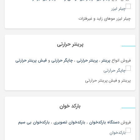
برنج
(100)
بشقاب سنتی
(97)
چیلر لیزر موهای زاید و غیرفلزات
بلوز و شومیز
(215)
بهداشت دهان ودندان
(144)
پرینتر حرارتی
بهداشت و مراقبت بدن
(108)
بیسکویت و ویفر
(100)
فروش انواع
پرینتر
،
پرینتر حرارتی
،
چاپگر حرارتی
و
فیش پرینتر حرارتی
بیگودی و فر کننده
(108)
پادری، کمد، لوازم اتاق خواب
(185)
پرینتر و فیش پرینتر حرارتی
پارچ سنتی
(19)
پارچ، بطری، لیوان و ماگ
(187)
بارکد خوان
پازل، لگو و ساختنی
(186)
پاور بانک (شارژر همراه)
(181)
فروش
دستگاه بارکدخوان
،
بارکدخوان تصویری
،
بارکدخوان بی سیم
پایه نگهدارنده گوشی
(208)
پتو
(180)