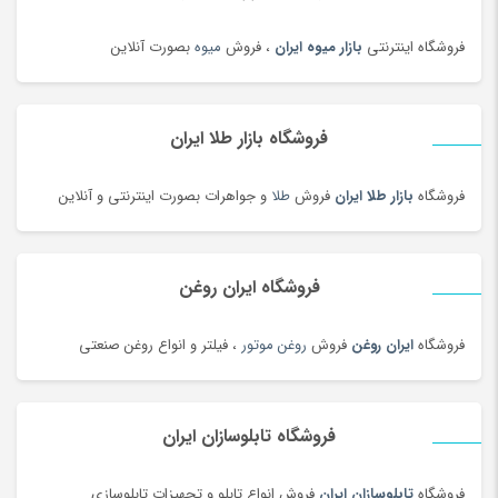
درام، پرکاشن و دف
(166)
فروشگاه اینترنتی
بازار میوه ایران
، فروش
میوه
بصورت آنلاین
دریل، پیچ گوشتی برقی و شارژی
(202)
دستبند
(83)
دستبند
(180)
فروشگاه بازار طلا ایران
دستبند طلا زنانه
(77)
فروشگاه
بازار طلا ایران
فروش
طلا
و جواهرات بصورت اینترنتی و آنلاین
دستگاه تمیز کننده لیزری
(3)
دستگاه جوش لیزری
(5)
دستگاه فایبر مارکر
(24)
فروشگاه ایران روغن
دستگاه لیزر Co2
(22)
فروشگاه
ایران روغن
فروش
روغن موتور
، فیلتر و انواع روغن صنعتی
دستگیره در
(182)
دستمال کاغذی
(180)
دستمال مرطوب
(175)
فروشگاه تابلوسازان ایران
دفتر و کاغذ
(142)
دکوراسیون اداری
(189)
فروشگاه
تابلوسازان ایران
فروش انواع تابلو و تجهیزات تابلوسازی