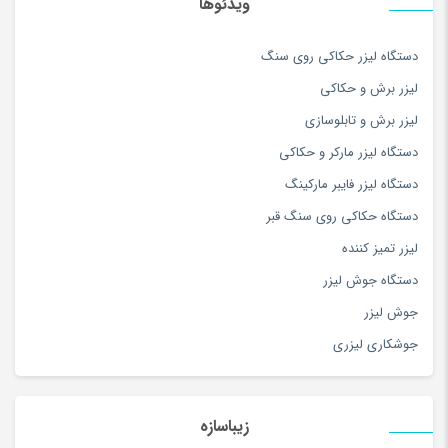
ویدئوها
سس
(100)
دستگاه لیزر حکاکی روی سنگ
سشوار
(108)
لیزر برش و حکاکی
سفال، سرامیک و چینی
(174)
لیزر برش و تابلوسازی
سه چرخه
(5)
دستگاه لیزر مارکر و حکاکی
سوزن دوزی
(97)
دستگاه لیزر فایبر مارکینگ
سوسیس و کالباس
(100)
دستگاه حکاکی روی سنگ قبر
سیستم صوتی و تصویری
(180)
لیزر تمیز کننده
سیستم نوبت دهی و فراخوان
(2)
دستگاه جوش لیزر
سینمای خانگی و ساندبار
(36)
جوش لیزر
شارژ لپ تاپ
(1)
جوشکاری لیزری
شارژر تبلت و موبایل
(179)
شال و روسری
(180)
شامپو کودک و نوزاد
(180)
زیباسازه
شامپو و مراقبت مو
(253)