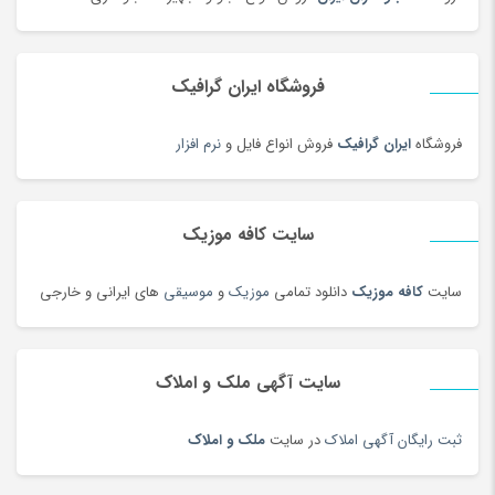
دل dell
(60)
دمبل
(81)
فروشگاه ایران گرافیک
دمنوش
(103)
دوچرخه
(134)
فروشگاه
ایران گرافیک
فروش انواع فایل و
نرم افزار
دوچرخه
(188)
دوربین‌ چاپ سریع
(6)
سایت کافه موزیک
دوربین دو چشمی و شکاری
(199)
دوربین عکاسی دیجیتال
(213)
سایت
کافه موزیک
دانلود تمامی
موزیک
و
موسیقی
های ایرانی و خارجی
دوربین های تحت شبکه
(194)
دوربین و پیجر اتاق کودک
(114)
سایت آگهی ملک و املاک
دوربین‌ ورزشی و فیلم برداری
(179)
دیس و سینی سنتی
(17)
ثبت رایگان آگهی املاک
در سایت
ملک و املاک
دیسک و صفحه کلاچ
(180)
دیگ و قابلمه سنتی
(7)