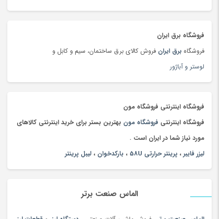
جارو شارژی
(63)
جاروبرقی
(179)
فروشگاه برق ایران
جعبه و دست سازه های هنری
(75)
فروشگاه
برق ایران
فروش کالای برق ساختمان، سیم و کابل و
جلوبندی و تعلیق
(204)
لوستر و آباژور
جوراب و پاپوش کودک و نوزاد
(173)
جیبی
(144)
چادر
(89)
فروشگاه اینترنتی فروشگاه مون
چاقو و ابزار چندکاره
(93)
فروشگاه اینترنتی
فروشگاه مون
بهترین بستر برای خرید اینترنتی کالاهای
چای
(100)
مورد نیاز شما در ایران است .
چای محلی
(98)
لیزر فایبر
،
پرینتر حرارتی 58U
،
بارکدخوان
،
لیبل پرینتر
چتر
(100)
چراغ خواب کودک
(179)
الماس صنعت برتر
چراغ خواب و آباژور
(19)
چراغ خودرو
(182)