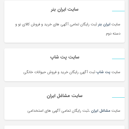
راکت
(68)
سایت ایران بنر
رب و کنسرو گوجه
(101)
سایت
ایران بنر
ثبت رایگان تمامی آگهی های خرید و فروش کالای نو و
رستورانی و فست فود
(3)
دسته دوم
رنگ
(180)
روغن
(100)
روغن محلی
(95)
سایت پت شاپ
روغن موتور و ضد یخ
(181)
زعفران و زرشک
(108)
سایت
پت شاپ
ثبت آگهی رایگان خرید و فروش حیوانات خانگی
زعفران، زرشک و تزئینات غذا
(92)
زنانه
(35)
سایت مشاغل ایران
زیبایی ناخن ، سنگ پا
(95)
زیرانداز سفری
(91)
سایت
مشاغل ایران
،ثبت رایگان تمامی آگهی های استخدامی
زیورآلات طلا زنانه
(144)
زیورآلات نقره زنانه
(144)