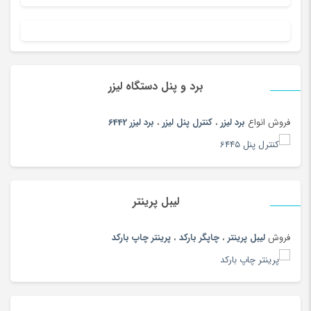
پوشاک ورزشی زنانه
(183)
پوشاک ورزشی مردانه
(188)
پوشاک ورزشی مردانه
(73)
پوشک
(180)
برد و پنل دستگاه لیزر
پیانو دیجیتال
(164)
فروش انواع
برد لیزر
،
کنترل پنل لیزر
،
برد لیزر 6442
پیچ گوشتی و فازمتر
(150)
پیراهن
(180)
تاب و سرسره
(180)
تابلو
(180)
لیبل پرینتر
تابلو و ساعت
(97)
فروش
لیبل پرینتر
،
چاپگر بارکد
،
پرینتر چاپ بارکد
تب سنج
(33)
تب سنج و دماسنج
(186)
تبر، بیل و کلنگ
(167)
تبلت
(189)