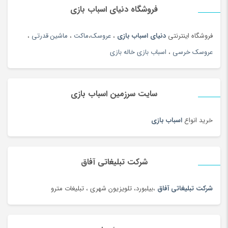
فروشگاه دنیای اسباب بازی
زیورآلات نقره زنانه
(44)
زیورآلات نقره مردانه
(138)
فروشگاه اینترنتی
دنیای اسباب بازی
،
عروسک
،
ماکت
،
ماشین قدرتی
،
ژل آمیزشی و روغن بدن
(2)
عروسک خرسی
،
اسباب بازی خاله بازی
سازهای ایرانی
(156)
ساعت
(102)
سایت سرزمین اسباب بازی
ساعت
(181)
ساعت دیواری و رومیزی
(187)
خرید انواع
اسباب بازی
ساک ورزشی
(4)
سامسونگ
(196)
سبد دستبافت سنتی
(2)
شرکت تبلیغاتی آفاق
سبزی خشک محلی
(97)
شرکت تبلیغاتی آفاق
،بیلبورد، تلویزیون شهری ، تبلیغات مترو
سرویس خواب
(184)
سرویس غذاخوری
(183)
سرویس و ظروف پخت و پز
(181)