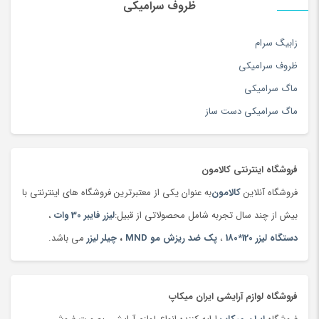
ظروف سرامیکی
تجهیزات آرایشی
(104)
تجهیزات استودیویی
(144)
زابیگ سرام
تجهیزات جانبی ایروبیک و تناسب اندام
(76)
ظروف سرامیکی
تجهیزات سفر
(263)
ماگ سرامیکی
تجهیزات و بازی کامپیوتری
(201)
ماگ سرامیکی دست ساز
تخته سرو سنتی
(19)
تخم مرغ
(99)
فروشگاه اینترنتی کالامون
ترازو
(47)
فروشگاه آنلاین
کالامون
به عنوان یکی از معتبرترین فروشگاه های اینترنتی با
ترازو
(149)
بیش از چند سال تجربه شامل محصولاتی از قبیل:
لیزر فایبر 30 وات
،
ترازوی آشپزخانه
(180)
دستگاه لیزر 120*180
،
پک ضد ریزش مو MND
،
چیلر لیزر
می باشد.
تردمیل
(91)
ترمه،‌ قلمکار و دستبافت
(160)
تست قند خون
(130)
فروشگاه لوازم آرایشی ایران میکاپ
تسمه خودرو
(180)