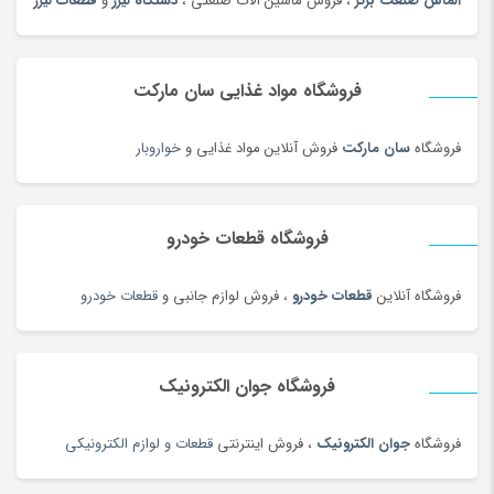
الماس صنعت برتر
، فروش ماشین آلات صنعتی ،
دستگاه لیزر
و
قطعات لیزر
چراغ قوه و چراغ پیشانی
(42)
چراغ مطالعه
(191)
فروشگاه مواد غذایی سان مارکت
چسب صنعتی
(180)
چمدان و ساک
(83)
فروشگاه
سان مارکت
فروش آنلاین مواد غذایی و
خواروبار
چندراهی برق و محافظ ولتاژ
(180)
چیپس و پاپ کورن
(100)
فروشگاه قطعات خودرو
حبوبات و سویا
(100)
حبوبات و سویا محلی
(98)
فروشگاه آنلاین
قطعات خودرو
، فروش لوازم جانبی و
قطعات خودرو
حلقه و انگشتر طلای زنانه
(127)
حلواشکری، ارده و کنجد
(100)
حلواشکری، ارده و کنجد
(92)
فروشگاه جوان الکترونیک
حوله
(180)
فروشگاه
جوان الکترونیک
، فروش اینترنتی
قطعات و لوازم الکترونیکی
حوله و وسایل حمام
(181)
حیوانات خانگی، غذا و لوازم
(326)