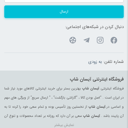
شیشه شیر، سرلاک و داروخوری
(192)
ارسال
صنایع دستی
(1609)
صندلی خودرو کودک و نوزاد
(183)
دنبال کردن در شبکه‌های اجتماعی:
صندلی غذاخوری
(183)
ضد تعریق
(180)
طناب
(96)
شماره تلفن:
به زودی
ظروف پذیرایی
(183)
ظروف یکبار مصرف
(180)
فروشگاه اینترنتی آیسان شاپ
عرقیات و گلاب اصیل
(97)
فروشگاه اینترنتی
آیسان شاپ
بهترین بستر برای خرید اینترنتی کالاهای مورد نیاز شما
عروسک و فیگور
(178)
در ایران است . “اصل بودن کالا ، “گارانتی بازگشت” ، ” ارسال سریع” از ویژگی های مهم
عسل
(99)
و اساسی در
آیسان شاپ
از نخستین روز تأسیس بوده و تمام سعی خود را کرده تا به
عسل محلی
(94)
آن پایبند باشد .
آیسان شاپ
سعی بر آن دارد که روزانه بر تعداد محصولات و تنوع آن
عصای کوهنوردی
(98)
نمایش بیشتر
بیفزاید تا بتواند نیاز همه ی افراد با هر نوع سلیقه را در خرید محصولات اینترنتی مرتفع
عینک آفتابی زنانه
(181)