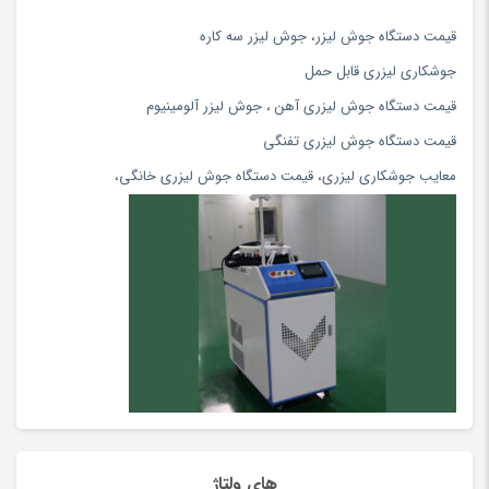
اپل
(34)
قيمت دستگاه جوش ليزر
،
جوش ليزر سه كاره
اپل
(74)
جوشكاري ليزري قابل حمل
اتو بخار و پرسی
(154)
قیمت دستگاه جوش لیزری آهن
،
جوش لیزر آلومینیوم
اتو مو و حالت دهنده
(108)
قیمت دستگاه جوش لیزری تفنگی
اچ پی hp
(56)
معایب جوشکاری لیزری
،
قیمت دستگاه جوش لیزری خانگی
،
ادویه و چاشنی محلی
(81)
اسباب بازی، کودک و نوزاد
(5396)
اسپری
(144)
اسپیکر بلوتوث و با سیم
(180)
اسپینر، ابزار شوخی و سرگرمی
(170)
اسکوتر
(5)
اسکوتر برقی
(97)
اسکیت و اسکوتر
(64)
اصلاح بدن آقایان
(80)
های ولتاژ