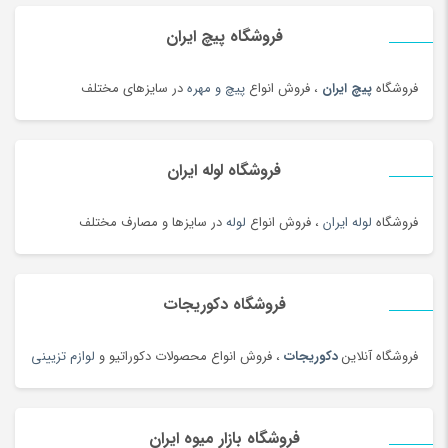
خاتم، منبت، حصیری و چوبی
(173)
فروشگاه پیچ ایران
خاک، کود و آفت کش
(1)
فروشگاه
پیچ ایران
، فروش انواع
پیچ و مهره
در سایزهای مختلف
خامه
(100)
خانه و کاشانه بومی محلی
(100)
خرمای محلی
(98)
فروشگاه لوله ایران
خشکبار و شیرینی
(100)
خواب و حمام
(29)
فروشگاه
لوله ایران
، فروش انواع
لوله
در سایزها و مصارف مختلف
خوار و بار
(1206)
خودرو،ابزار،ماشین آلات و تجهیزات صنعتی
(6926)
فروشگاه دکوریجات
خودکار و روان نویس
(115)
خوراکی های بومی محلی
(1092)
فروشگاه آنلاین
دکوریجات
، فروش انواع محصولات دکوراتیو و
لوازم تزیینی
خوردنی و آشامیدنی
(4545)
خیارشور و ترشیجات
(97)
فروشگاه بازار میوه ایران
دخترانه
(128)