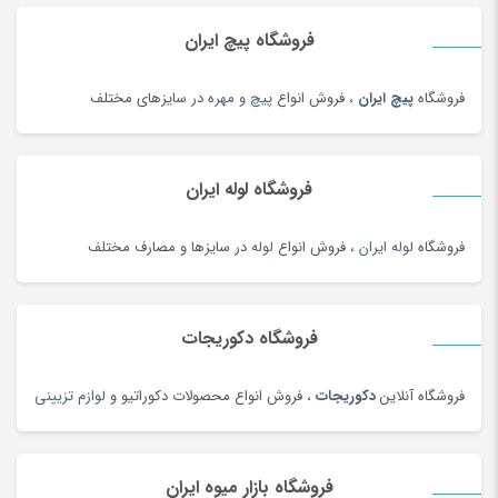
خاتم، منبت، حصیری و چوبی
(173)
فروشگاه پیچ ایران
خاک، کود و آفت کش
(1)
فروشگاه
پیچ ایران
، فروش انواع
پیچ و مهره
در سایزهای مختلف
خامه
(100)
خانه و کاشانه بومی محلی
(100)
خرمای محلی
(98)
فروشگاه لوله ایران
خشکبار و شیرینی
(100)
خواب و حمام
(29)
فروشگاه
لوله ایران
، فروش انواع
لوله
در سایزها و مصارف مختلف
خوار و بار
(1206)
خودرو،ابزار،ماشین آلات و تجهیزات صنعتی
(6926)
فروشگاه دکوریجات
خودکار و روان نویس
(115)
خوراکی های بومی محلی
(1092)
فروشگاه آنلاین
دکوریجات
، فروش انواع محصولات دکوراتیو و
لوازم تزیینی
خوردنی و آشامیدنی
(4545)
خیارشور و ترشیجات
(97)
فروشگاه بازار میوه ایران
دخترانه
(128)