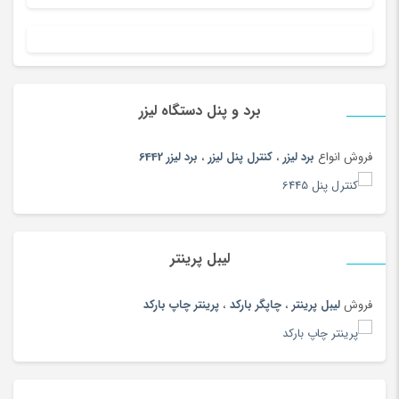
پوشاک ورزشی زنانه
(79)
پوشاک ورزشی مردانه
(188)
پوشاک ورزشی مردانه
(73)
پوشک
(180)
برد و پنل دستگاه لیزر
پیانو دیجیتال
(164)
فروش انواع
برد لیزر
،
کنترل پنل لیزر
،
برد لیزر 6442
پیچ گوشتی و فازمتر
(150)
پیراهن
(180)
تاب و سرسره
(180)
تابلو
(180)
لیبل پرینتر
تابلو و ساعت
(97)
فروش
لیبل پرینتر
،
چاپگر بارکد
،
پرینتر چاپ بارکد
تب سنج
(33)
تب سنج و دماسنج
(186)
تبر، بیل و کلنگ
(167)
تبلت
(189)