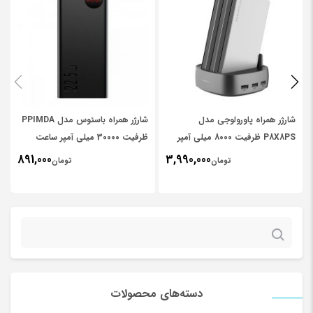
نشانی ایمیل شما منتشر نخواهد شد.
بخش‌های موردنیاز علامت‌گذاری
میلی‌آمپر‌ساعت
شده‌اند
*
ظرفیت اسمی
5000 میلی‌آمپر ساعت
*
Your rating
نوع باتری
لیتیومی
*
Your review
شارژر همراه پاورولوجی مدل
شارژر همراه باسئوس مدل PPIMDA
ولتاژ ورودی
5.0 ولت
P8X8PS ظرفیت 8000 میلی آمپر
ظرفیت 30000 میلی آمپر ساعت
ساعت مجموعه ۳ عددی به همراه
891,000
3,990,000
تومان
تومان
ولتاژ خروجی
5.0 ولت
پایه شارژ
شدت جریان ورودی
2.0 آمپر
جستجو
شدت جریان خروجی
1.8 آمپر
برای:
تعداد درگاه خروجی
2 عدد
دسته‌های محصولات