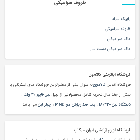
ظروف سرامیکی
تجهیزات آرایشی
(104)
تجهیزات استودیویی
(144)
زابیگ سرام
تجهیزات جانبی ایروبیک و تناسب اندام
(76)
ظروف سرامیکی
تجهیزات سفر
(263)
ماگ سرامیکی
تجهیزات و بازی کامپیوتری
(201)
ماگ سرامیکی دست ساز
تخته سرو سنتی
(19)
تخم مرغ
(99)
فروشگاه اینترنتی کالامون
ترازو
(47)
فروشگاه آنلاین
کالامون
به عنوان یکی از معتبرترین فروشگاه های اینترنتی با
ترازو
(149)
بیش از چند سال تجربه شامل محصولاتی از قبیل:
لیزر فایبر 30 وات
،
ترازوی آشپزخانه
(180)
دستگاه لیزر 120*180
،
پک ضد ریزش مو MND
،
چیلر لیزر
می باشد.
تردمیل
(91)
ترمه،‌ قلمکار و دستبافت
(160)
تست قند خون
(130)
فروشگاه لوازم آرایشی ایران میکاپ
تسمه خودرو
(180)