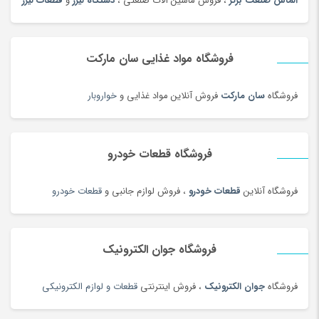
الماس صنعت برتر
، فروش ماشین آلات صنعتی ،
دستگاه لیزر
و
قطعات لیزر
چراغ قوه و چراغ پیشانی
(42)
چراغ مطالعه
(191)
فروشگاه مواد غذایی سان مارکت
چسب صنعتی
(180)
چمدان و ساک
(83)
فروشگاه
سان مارکت
فروش آنلاین مواد غذایی و
خواروبار
چندراهی برق و محافظ ولتاژ
(180)
چیپس و پاپ کورن
(100)
فروشگاه قطعات خودرو
حبوبات و سویا
(100)
حبوبات و سویا محلی
(98)
فروشگاه آنلاین
قطعات خودرو
، فروش لوازم جانبی و
قطعات خودرو
حلقه و انگشتر طلای زنانه
(127)
حلواشکری، ارده و کنجد
(92)
حلواشکری، ارده و کنجد
(100)
فروشگاه جوان الکترونیک
حوله
(180)
فروشگاه
جوان الکترونیک
، فروش اینترنتی
قطعات و لوازم الکترونیکی
حوله و وسایل حمام
(181)
حیوانات خانگی، غذا و لوازم
(326)