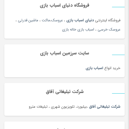
فروشگاه دنیای اسباب بازی
زیورآلات نقره زنانه
(144)
زیورآلات نقره مردانه
(138)
فروشگاه اینترنتی
دنیای اسباب بازی
،
عروسک
،
ماکت
،
ماشین قدرتی
،
ژل آمیزشی و روغن بدن
(2)
عروسک خرسی
،
اسباب بازی خاله بازی
سازهای ایرانی
(156)
ساعت
(102)
سایت سرزمین اسباب بازی
ساعت
(181)
ساعت دیواری و رومیزی
(187)
خرید انواع
اسباب بازی
ساک ورزشی
(4)
سامسونگ
(196)
سبد دستبافت سنتی
(2)
شرکت تبلیغاتی آفاق
سبزی خشک محلی
(97)
شرکت تبلیغاتی آفاق
،بیلبورد، تلویزیون شهری ، تبلیغات مترو
سرویس خواب
(184)
سرویس غذاخوری
(183)
سرویس و ظروف پخت و پز
(181)