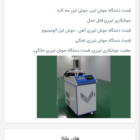
اپل
(34)
قيمت دستگاه جوش ليزر
،
جوش ليزر سه كاره
اپل
(74)
جوشكاري ليزري قابل حمل
اتو بخار و پرسی
(154)
قیمت دستگاه جوش لیزری آهن
،
جوش لیزر آلومینیوم
اتو مو و حالت دهنده
(108)
قیمت دستگاه جوش لیزری تفنگی
اچ پی hp
(56)
معایب جوشکاری لیزری
،
قیمت دستگاه جوش لیزری خانگی
،
ادویه و چاشنی محلی
(81)
اسباب بازی، کودک و نوزاد
(5396)
اسپری
(144)
اسپیکر بلوتوث و با سیم
(180)
اسپینر، ابزار شوخی و سرگرمی
(170)
اسکوتر
(5)
اسکوتر برقی
(97)
اسکیت و اسکوتر
(64)
اصلاح بدن آقایان
(80)
های ولتاژ