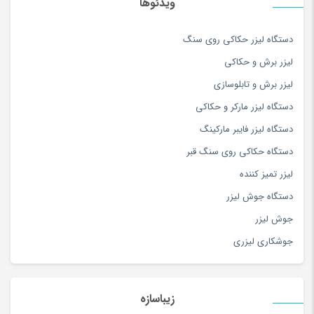
ویدئوها
سس
(100)
دستگاه لیزر حکاکی روی سنگ
سشوار
(108)
لیزر برش و حکاکی
سفال، سرامیک و چینی
(174)
لیزر برش و تابلوسازی
سه چرخه
(5)
دستگاه لیزر مارکر و حکاکی
سوزن دوزی
(97)
دستگاه لیزر فایبر مارکینگ
سوسیس و کالباس
(100)
دستگاه حکاکی روی سنگ قبر
سیستم صوتی و تصویری
(180)
لیزر تمیز کننده
سیستم نوبت دهی و فراخوان
(2)
دستگاه جوش لیزر
سینمای خانگی و ساندبار
(36)
جوش لیزر
شارژ لپ تاپ
(1)
جوشکاری لیزری
شارژر تبلت و موبایل
(179)
شال و روسری
(180)
شامپو کودک و نوزاد
(180)
زیباسازه
شامپو و مراقبت مو
(253)