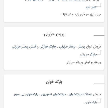
برنج
(100)
بشقاب سنتی
(97)
چیلر لیزر موهای زاید و غیرفلزات
بلوز و شومیز
(215)
بهداشت دهان ودندان
(144)
پرینتر حرارتی
بهداشت و مراقبت بدن
(108)
بیسکویت و ویفر
(100)
فروش انواع
پرینتر
،
پرینتر حرارتی
،
چاپگر حرارتی
و
فیش پرینتر حرارتی
بیگودی و فر کننده
(108)
پادری، کمد، لوازم اتاق خواب
(185)
پرینتر و فیش پرینتر حرارتی
پارچ سنتی
(19)
پارچ، بطری، لیوان و ماگ
(187)
بارکد خوان
پازل، لگو و ساختنی
(186)
پاور بانک (شارژر همراه)
(181)
فروش
دستگاه بارکدخوان
،
بارکدخوان تصویری
،
بارکدخوان بی سیم
پایه نگهدارنده گوشی
(208)
پتو
(180)