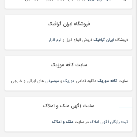
دل dell
(60)
دمبل
(81)
فروشگاه ایران گرافیک
دمنوش
(103)
دوچرخه
(134)
فروشگاه
ایران گرافیک
فروش انواع فایل و
نرم افزار
دوچرخه
(188)
دوربین‌ چاپ سریع
(6)
سایت کافه موزیک
دوربین دو چشمی و شکاری
(199)
دوربین عکاسی دیجیتال
(213)
سایت
کافه موزیک
دانلود تمامی
موزیک
و
موسیقی
های ایرانی و خارجی
دوربین های تحت شبکه
(194)
دوربین و پیجر اتاق کودک
(114)
سایت آگهی ملک و املاک
دوربین‌ ورزشی و فیلم برداری
(179)
دیس و سینی سنتی
(17)
ثبت رایگان آگهی املاک
در سایت
ملک و املاک
دیسک و صفحه کلاچ
(180)
دیگ و قابلمه سنتی
(7)