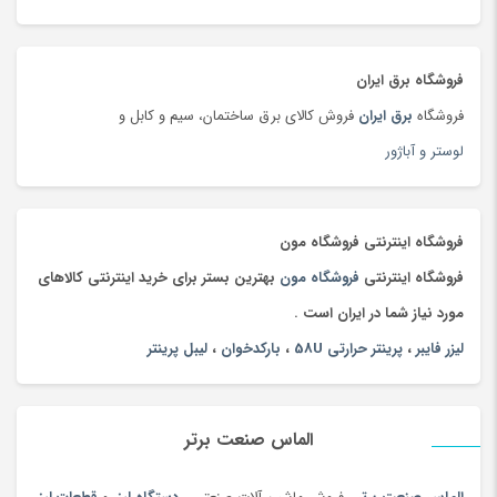
جارو شارژی
(63)
جاروبرقی
(179)
فروشگاه برق ایران
جعبه و دست سازه های هنری
(75)
فروشگاه
برق ایران
فروش کالای برق ساختمان، سیم و کابل و
جلوبندی و تعلیق
(204)
لوستر و آباژور
جوراب و پاپوش کودک و نوزاد
(173)
جیبی
(144)
چادر
(89)
فروشگاه اینترنتی فروشگاه مون
چاقو و ابزار چندکاره
(93)
فروشگاه اینترنتی
فروشگاه مون
بهترین بستر برای خرید اینترنتی کالاهای
چای
(100)
مورد نیاز شما در ایران است .
چای محلی
(98)
لیزر فایبر
،
پرینتر حرارتی 58U
،
بارکدخوان
،
لیبل پرینتر
چتر
(100)
چراغ خواب کودک
(179)
الماس صنعت برتر
چراغ خواب و آباژور
(19)
چراغ خودرو
(182)