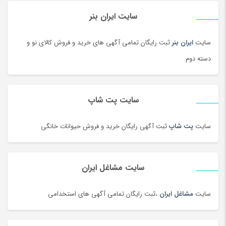
راکت
(68)
سایت ایران بنر
رب و کنسرو گوجه
(101)
سایت
ایران بنر
ثبت رایگان تمامی آگهی های خرید و فروش کالای نو و
رستورانی و فست فود
(3)
دسته دوم
رنگ
(180)
روغن
(100)
روغن محلی
(95)
سایت پت شاپ
روغن موتور و ضد یخ
(181)
زعفران و زرشک
(108)
سایت
پت شاپ
ثبت آگهی رایگان خرید و فروش حیوانات خانگی
زعفران، زرشک و تزئینات غذا
(92)
زنانه
(35)
سایت مشاغل ایران
زیبایی ناخن ، سنگ پا
(95)
زیرانداز سفری
(91)
سایت
مشاغل ایران
،ثبت رایگان تمامی آگهی های استخدامی
زیورآلات طلا زنانه
(144)
زیورآلات نقره زنانه
(44)