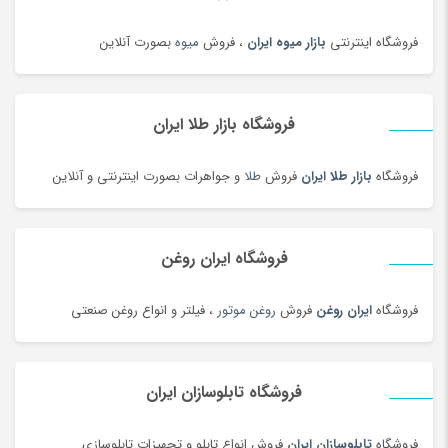
درام، پرکاشن و دف
(166)
فروشگاه اینترنتی
بازار میوه ایران
، فروش
میوه
بصورت آنلاین
دریل، پیچ گوشتی برقی و شارژی
(202)
دستبند
(180)
دستبند
(83)
فروشگاه بازار طلا ایران
دستبند طلا زنانه
(77)
فروشگاه
بازار طلا ایران
فروش
طلا
و جواهرات بصورت اینترنتی و آنلاین
دستگاه تمیز کننده لیزری
(3)
دستگاه جوش لیزری
(5)
دستگاه فایبر مارکر
(24)
فروشگاه ایران روغن
دستگاه لیزر Co2
(22)
فروشگاه
ایران روغن
فروش
روغن موتور
، فیلتر و انواع روغن صنعتی
دستگیره در
(182)
دستمال کاغذی
(180)
دستمال مرطوب
(175)
فروشگاه تابلوسازان ایران
دفتر و کاغذ
(142)
دکوراسیون اداری
(189)
فروشگاه
تابلوسازان ایران
فروش انواع تابلو و تجهیزات تابلوسازی