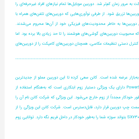
 مرور زمان کم‌تر شد. دوربین موبایل‌ها تمام نیازهای افراد غیرحرفه‌ای را
وربین‌ها تزریق شود. از طرفی نوآوری‌هایی که دوربین‌های تلفن‌های همراه با
ن دوربین‌ها به خاطر محدودیت‌های فیزیکی خود از آن‌ها محروم می‌شدند.
ه محبوبیت دوربین‌های گوشی‌های هوشمند را تا حد زیادی بالا برده بود. اما
ت کنترل دستی تنظیمات عکاسی، همچنان دوربین‌های کامپکت را از دوربین‌های
ربین دیجیتال کانن مدل «PowerShot SX730 HS» در ادامه‌ سری دوربین‌های موفق SX700 به‌بازار عرضه شده است. کانن سعی کرده تا این دوربین مملو از جدیدترین
فن‌آوری‌ها در حوزه دوربین‌های عکاسی دیجیتالی باشد. دوربین دیجیتال کانن PowerShot SX730 HS دارای یک ویژگی دستیار زوم ابتکاری است که به‌هنگام استفاده از
ر خودکار مجدداً از زوم خارج می‌شود. این ویژگی که شرکت کانن نام آن را
ی‌ که در سمت چپ دوربین قرار دارد، قابل‌دسترس است. شرکت کانن این ویژگی را از
طریق اضافه کردن سه گزینه برای افراد در مدل‌های جدید خود ارتقاء داده است، تا دوربین کانن SX730 HS بتواند سوژه‌ شما را به‌طور خودکار در داخل فریم نگه دارد. توانایی زوم