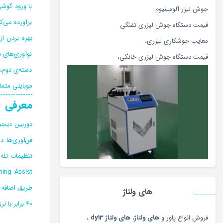
اتو مو و حالت دهنده
(108)
با ورود گوشی
جوش لیزر آلومینیوم
اچ پی hp
(56)
برآورده می‌ک
قیمت دستگاه جوش لیزری تفنگی
ادویه و چاشنی محلی
(81)
بهره بردن ا
معایب جوشکاری لیزری
،
اسباب بازی، کودک و نوزاد
(5396)
نوآوری‌های د
قیمت دستگاه جوش لیزری خانگی
،
اسپری
(144)
دسته‌ی دوم، 
اسپیکر بلوتوث و با سیم
(180)
موبایلی متما
اسپینر، ابزار شوخی و سرگرمی
(170)
معرفی
اسکوتر
(5)
اسکوتر برقی
(97)
اسکیت و اسکوتر
(64)
تنظیمات تله 
اصلاح بدن آقایان
(80)
اصلاح بدن بانوان
(112)
های ولتاژ
اصلاح موی گوش، بینی و ابرو
(108)
40 برابر با لرزشگیر هوشمند امکان گرفتن ویدئوها و تصاویر مطلوبی را برای کاربر فراهم می کند.
اکسسوری بومی و محلی
(20)
فروش انواع پاور و
های ولتاژ
،
های ولتاژ dy13
،