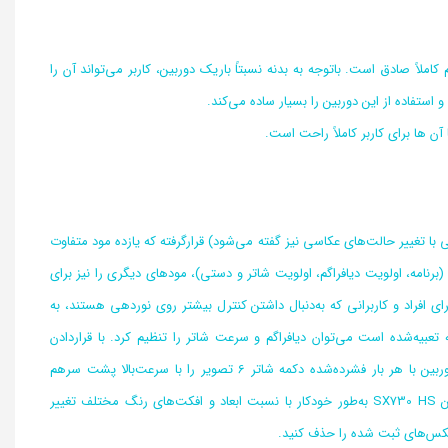
ای کانن همیشه خوش‌دست بوده‌اند که البته این موضوع درمورد دوربین SX730 HS هم کاملاً صادق است. با‌توجه به بدنه نسبتاً باریک دوربین، کاربر می‌تواند آن را
ن ها برای کاربر کاملاً راحت است.
 (که به آن پیچ نوردهی با تغییر حالت‌های عکاسی نیز گفته می‌شود) قرارگرفته که یازده مود متفاوت
کاسی را در اختیار کاربر قرار می‌دهد. این کلید فانکشن علاوه‌‌بر ارائه‌ چهار حالت عکاسی P/A/S/M (برنامه، اولویت دیافراگم، اولویت شاتر و دستی)، مودهای دیگری را نیز برای
ی افراد و کاربرانی که به‌دنبال داشتن کنترل بیشتر روی نوردهی هستند، به
بیه‌شده است می‌توان دیافراگم و سرعت شاتر را تنظیم کرد. با قراردادن
دوربین روی حالت Creative Shot یا شات ابتکاری از طریق این پیچ تغییر حالت‌های عکاسی، دوربین با هر بار فشرده‌شده دکمه شاتر 6 تصویر را با سرعت‌بالا پشت سرهم
می‌گیرد. اولین شات یک تصویر عادی و بدون تغییر است، اما پنج تصویر دیگر توسط دوربین کانن SX730 HS به‌طور خودکار با نسبت ابعاد و افکت‌های رنگ مختلف تغییر
 عکس‌های ثبت شده را حذف کنید.