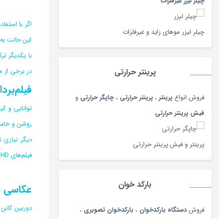
چیلر لیزر غیرفلزات
بهداشت دهان ودندان
(144)
بهداشت و مراقبت بدن
(108)
چیلر لیزر موهای زاید و غیرفلزات
بیسکویت و ویفر
(100)
این حالت به‌
بیگودی و فر کننده
(108)
پادری، کمد، لوازم اتاق خواب
(185)
در برخی از مدل‌ه
پرینتر حرارتی
پارچ سنتی
(19)
فیلم‌برد
فروش انواع
پرینتر
،
پرینتر حرارتی
،
چاپگر حرارتی
و
پارچ، بطری، لیوان و ماگ
(187)
فیش پرینتر حرارتی
پازل، لگو و ساختنی
(186)
روشن و خامو
پاور بانک (شارژر همراه)
(181)
دیگر نیازی ن
پرینتر و فیش پرینتر حرارتی
پایه نگهدارنده گوشی
(208)
فیلم‌های Full HD با رزولوشن و کیفیت 1080p با حداکثر سرعت ۳۰ فریم در ثانیه است.
پتو
(180)
پرده
(180)
بارکد خوان
عکاسی پ
پرینتر
(259)
پرینتر چاپ بارکد
(4)
فروش
دستگاه بارکدخوان
،
بارکدخوان تصویری
،