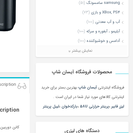
samsung سامسونگ
(51)
XBox, PS4 و بازی
(73)
آب و آب معدنی
(100)
آبلیمو ، آبغوره و سرکه
(100)
آدامس و خوشبوکننده
(100)
آرایش چشم و ابرو
(84)
نمایش بیشتر
آرایش صورت
(66)
آرایش لب
(106)
محصولات فروشگاه آیسان شاپ
آرایشی ، بهداشتی و سلامت
(5168)
cription
فروشگاه اینترنتی
آیسان شاپ
بهترین بستر برای خرید
آغوشی
(132)
اینترنتی کالاهای مورد نیاز شما در ایران است .
آکواریوم، غذا و لوازم آبزیان
(156)
لیزر فایبر
،
پرینتر حرارتی 58U
،
بارکدخوان
،
لیبل پرینتر
آلات موسیقی
(1381)
cription
آلبوم عکس
(180)
آلبوم موسیقی
(180)
دستگاه های لیزری