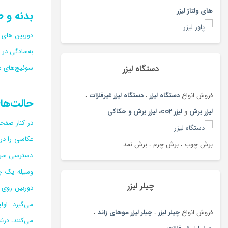
ایسر acer
(51)
های ولتاژ لیزر
بدنه و 
ایسوس
(49)
ایسوسASUS
(47)
به‌سادگی در جیب خود جا دهد. طول 11 سانتی مت
باتری
(180)
دستگاه لیزر
سوئیچ‌های مر
بارفیکس
(87)
بارکد خوان
(23)
فروش انواع
دستگاه لیزر
،
دستگاه لیزر غیرفلزات
،
حالت‌ها
بازی و سرگرمی کودک
(748)
لیزر برش
و
لیزر co2
،
لیزر برش و حکاکی
بالش شیردهی
(180)
بدون دسته‌بندی
(19)
برش چوب ، برش چرم ، برش نمد
بذر و تخم گیاهان
(180)
دسترسی سریع 
برس پاک سازی
(108)
وسیله‌ یک چ
برنج
(100)
چیلر لیزر
بشقاب سنتی
(97)
فروش انواع
چیلر لیزر
،
چیلر لیزر موهای زائد
،
بلوز و شومیز
(215)
می‌کنند، درن