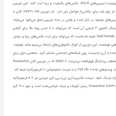
پیشرفته برای کسانی است‌که می‌خواهند درهر موقعیتی به‌راحتی و بدون درگیر شدن در امکانات پیچیده دوربین‌های DSLR، عکس‌های باکیفیت و زیبا ثبت کنند. این دوربین
جدید به حسگرCMOS 20.3 MP با اندازه 1/2.3 اینچی مجهز‌شده و مانند مدل قبلی خودش یک لنز زوم بلند برای عکاسی‌از فواصل دور دارد. لنز دوربین SX730 HS کانن با
رین لنز‌های دارای لرزشگیر در دوربین‌های موجود در بازار است و وقتی در بدنه دوربین جمع می‌شود می‌تواند
به‌راحتی در جیب جای بگیرد. یکی‌از تفاوت‌های مهم این دوربین نسبت به مدل قبلی خودش، نمایشگر تاشوی 3 اینچی آن است که می‌تواند با تا شدن روبه بالا برای گرفتن
عکس‌های سلفی استفاده شود. به‌همین منظور یک مد عکس‌برداری جدید به‌نام Self-Portrait and Smooth Skin تعبیه شده‌است که می‌تواند برای ثبت عکس‌های زیبا و رتوش
های هوشمند، این دوربین از انواع تکنولوژی‌های ارتباط بی‌سیم مانند بلوتوث،
گرفته‌شده با آن‌را به‌سرعت روی شبکه‌های اجتماعی منتشر کنید. به‌همین دلیل برای
کسانی که به‌دنبال یک دوربین باکیفیت درکنار تلفن همراه خودشان هستند انتخاب مناسبی است. به‌لطف پردازشگر فوق‌العاده پرسرعت DIGIC 6 که در دوربین کانن Powershot
SX730 HS به‌کار گرفته شده، این‌دوربین دربخش فیلم‌برداری نیز دارای امکانات خوبی است و می‌تواند ویدئو‌های Full HD 1080p را با سرعت اسلوموشن 60 فریم‌برثانیه ضبط کند.
قابلیت ماکرو این دوربین نیز عالی است و می‌توانید در کمترین فاصله فوکوس، تا 1 سانتی‌متر به سوژه نزدیک شود. سرعت عکس‌برداری پی‌درپی این دوربین نیز ۵.۹ فریم‌بر‌ثانیه
است و می‌تواند عکس‌های گرفته‌شده را روی کارت‌های حافظهSDXC ذخیره کند. دوربین کانن Powershot SX730 HS بسیار کوچک و سبک طراحی‌شده است و تنها 300 گرم