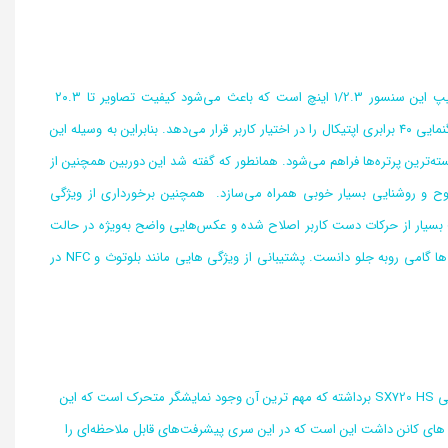
اصلی‌ترین ویژگی دوربین پاورشات Canon SX730 سنسور CMOS ارتقا یافته‌ آن است. اندازه‌ چیپ این سنسور 1/2.3 اینچ است که باعث می‌شود کیفیت تصاویر تا ۲۰.۳
مگاپیکسل افزایش یابد. بازه‌ی فاصله کانونی لنز این دوربین ۲۴ تا ۹۶۰ میلی‌متر است و این بازه بزرگنمایی ۴۰ برابری اپتیکال را در اختیار کاربر قرار می‌دهد. بنابراین به وسیله‌ این
سته‌ترین پرتره‌ها فراهم می‌شود. همانطور که گفته شد این دوربین همچنین از
نمایی زیاد با وضوح و روشنایی بسیار خوبی همراه می‌سازد. همچنین برخورداری از ویژگی
ت بسیار از حرکات دست کاربر اصلاح شده و عکس‌هایی واضح به‌ویژه در حالت
بزرگنمایی ثبت می‌شوند. این ویژگی ها در نسل قبلی این دوربین هم وجود داشت و نمی توان آن ها گامی روبه جلو دانست. پشتیبانی از ویژگی هایی مانند بلوتوث و NFC در
دوربین جدید Canon PowerShot SX730 HS تنها چند تغییر جزئی را نسبت به مدل قبلی خود یعنی SX720 HS برداشته که مهم ترین آن وجود نمایشگر متحرک است که این
 های کانن داشت این است که در این سری پیشرفت‌های قابل ملاحظه‌ای را