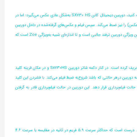
اگر با استفاده از این پیچ تغییر حالت‌های عکاسی حالت Hybrid Auto یا خودکار هیبریدی را انتخاب کنید، دوربین دیجیتال کانن SX730 HS به‌شکل عادی عکس می‌گیرد؛ اما در
ن عکس) را نیز ضبط می‌کند. سپس فیلم و عکس‌های گرفته‌شده در داخل دوربین
با یکدیگر ترکیب می‌شوند تا از تجربه یک روز عکاسی شما یک فیلم و مونتاژ تصویری تولید کنند. این ویژگی دوربین ترفند جالبی است و تا اندازه‌ای شبیه به‌ویژگی Zoe است که
توانایی و کیفیت بالای فیلم‌برداری دوربین‌های نیمه‌حرفه‌ای و آماتور را تبدیل به ابزارهایی همه فن‌حریف کرده است. در کنار دکمه شاتر دوربین Sx730HS و در مکان قرینه‌ کلید
وربین درهر حالتی که باشد شروع‌به ضبط فیلم می‌کند. با فشردن این کلید
لت فیلم‌برداری قرار دهد. این دوربین در حالت فیلم‌برداری قادر به گرفتن
دوربین کانن SX730 HS در حالت عکس‌برداری متوالی و پی‌درپی نیز دوربین نسبتاً سریعی است. درست است که حداکثر سرعت 5.9 فریم در ثانیه در مقایسه با سرعت ۴.۶