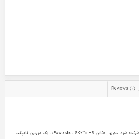
Reviews (0)
کانن دوربین کامپکت جدیدی‌را معرفی کرد که قراراست جایگزین مدل محبوب SX720 HS این شرکت شود. دوربین «کانن Powershot SX730 HS»، یک دوربین کامپکت