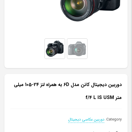
دوربین دیجیتال کانن مدل 6D به همراه لنز 24-105 میلی
متر f/4 L IS USM
Category:
دوربین عکاسی دیجیتال