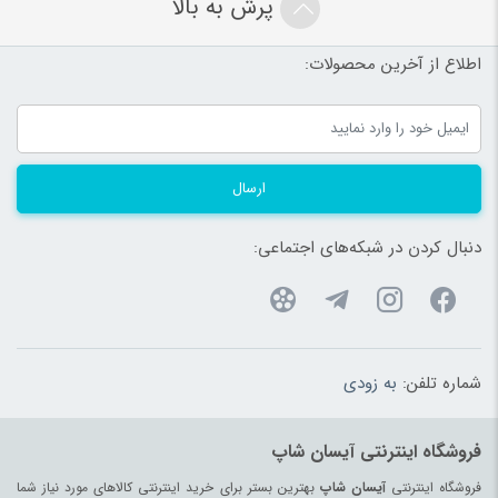
پرش به بالا
شیائومی
(37)
اطلاع از آخرین محصولات:
شیر
(99)
شیرآلات
(180)
شیردوش
(180)
شیشه شیر، سرلاک و داروخوری
(192)
ارسال
صنایع دستی
(1609)
صندلی خودرو کودک و نوزاد
(183)
دنبال کردن در شبکه‌های اجتماعی:
صندلی غذاخوری
(183)
ضد تعریق
(180)
طناب
(96)
شماره تلفن:
به زودی
ظروف پذیرایی
(183)
ظروف یکبار مصرف
(180)
فروشگاه اینترنتی آیسان شاپ
عرقیات و گلاب اصیل
(97)
فروشگاه اینترنتی
آیسان شاپ
بهترین بستر برای خرید اینترنتی کالاهای مورد نیاز شما
عروسک و فیگور
(178)