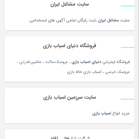
سایت مشاغل ایران
زیبایی ناخن ، سنگ پا
(95)
زیرانداز سفری
(91)
سایت
مشاغل ایران
،ثبت رایگان تمامی آگهی های استخدامی
زیورآلات طلا زنانه
(144)
زیورآلات نقره زنانه
(44)
فروشگاه دنیای اسباب بازی
زیورآلات نقره زنانه
(144)
زیورآلات نقره مردانه
(138)
فروشگاه اینترنتی
دنیای اسباب بازی
،
عروسک
،
ماکت
،
ماشین قدرتی
،
ژل آمیزشی و روغن بدن
(2)
عروسک خرسی
،
اسباب بازی خاله بازی
سازهای ایرانی
(156)
ساعت
(102)
سایت سرزمین اسباب بازی
ساعت
(181)
ساعت دیواری و رومیزی
(187)
خرید انواع
اسباب بازی
ساک ورزشی
(4)
سامسونگ
(196)
سبد دستبافت سنتی
(2)
شرکت تبلیغاتی آفاق