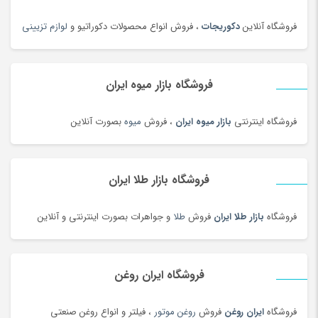
خوراکی های بومی محلی
(1092)
فروشگاه آنلاین
دکوریجات
، فروش انواع محصولات دکوراتیو و
لوازم تزیینی
خوردنی و آشامیدنی
(4545)
خیارشور و ترشیجات
(97)
فروشگاه بازار میوه ایران
دخترانه
(128)
درام، پرکاشن و دف
(166)
فروشگاه اینترنتی
بازار میوه ایران
، فروش
میوه
بصورت آنلاین
دریل، پیچ گوشتی برقی و شارژی
(202)
دستبند
(83)
دستبند
(180)
فروشگاه بازار طلا ایران
دستبند طلا زنانه
(77)
فروشگاه
بازار طلا ایران
فروش
طلا
و جواهرات بصورت اینترنتی و آنلاین
دستگاه تمیز کننده لیزری
(3)
دستگاه جوش لیزری
(5)
دستگاه فایبر مارکر
(24)
فروشگاه ایران روغن
دستگاه لیزر Co2
(22)
فروشگاه
ایران روغن
فروش
روغن موتور
، فیلتر و انواع روغن صنعتی
دستگیره در
(182)