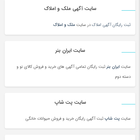
سایت آگهی ملک و املاک
دوربین‌ ورزشی و فیلم برداری
(179)
دیس و سینی سنتی
(17)
ثبت رایگان آگهی املاک
در سایت
ملک و املاک
دیسک و صفحه کلاچ
(180)
دیگ و قابلمه سنتی
(7)
راکت
(68)
سایت ایران بنر
رب و کنسرو گوجه
(101)
سایت
ایران بنر
ثبت رایگان تمامی آگهی های خرید و فروش کالای نو و
رستورانی و فست فود
(3)
دسته دوم
رنگ
(180)
روغن
(100)
روغن محلی
(95)
سایت پت شاپ
روغن موتور و ضد یخ
(181)
زعفران و زرشک
(108)
سایت
پت شاپ
ثبت آگهی رایگان خرید و فروش حیوانات خانگی
زعفران، زرشک و تزئینات غذا
(92)
زنانه
(35)