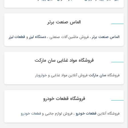
f/2.8 Macro USM هستید، دیگر نمی‌توانید از آن‌ها روی این دوربین
چتر
(100)
استفاده کنید.
مشخصات باتری
مجهز به باتری LP-E6
چراغ خواب کودک
(179)
نمایش کامل نقد و بررسی تخصصی
الماس صنعت برتر
چراغ خواب و آباژور
(19)
چراغ خودرو
(182)
الماس صنعت برتر
، فروش ماشین آلات صنعتی ،
دستگاه لیزر
و
قطعات لیزر
چراغ قوه و چراغ پیشانی
(42)
چراغ مطالعه
(191)
فروشگاه مواد غذایی سان مارکت
چسب صنعتی
(180)
چمدان و ساک
(83)
فروشگاه
سان مارکت
فروش آنلاین مواد غذایی و
خواروبار
چندراهی برق و محافظ ولتاژ
(180)
چیپس و پاپ کورن
(100)
فروشگاه قطعات خودرو
حبوبات و سویا
(100)
حبوبات و سویا محلی
(98)
فروشگاه آنلاین
قطعات خودرو
، فروش لوازم جانبی و
قطعات خودرو
حلقه و انگشتر طلای زنانه
(127)
حلواشکری، ارده و کنجد
(100)