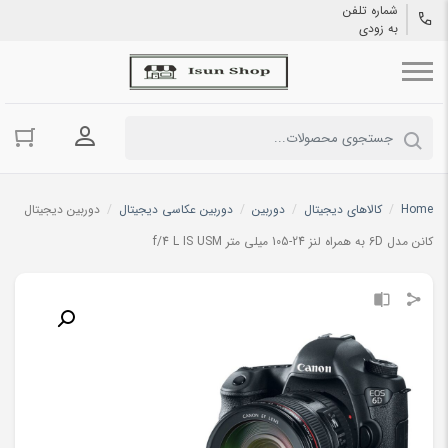
شماره تلفن
به زودی
ورود به حسا
Home
/
کالاهای دیجیتال
/
دوربین
/
دوربین عکاسی دیجیتال
/
دوربین دیجیتال
کانن مدل 6D به همراه لنز 24-105 میلی متر f/4 L IS USM