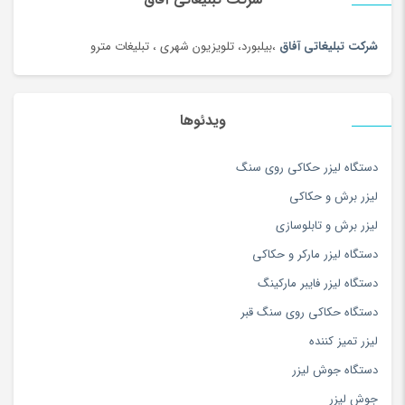
سبزی خشک محلی
(97)
شرکت تبلیغاتی آفاق
،بیلبورد، تلویزیون شهری ، تبلیغات مترو
سرویس خواب
(184)
سرویس غذاخوری
(183)
سرویس و ظروف پخت و پز
(181)
ویدئوها
سس
(100)
دستگاه لیزر حکاکی روی سنگ
سشوار
(108)
لیزر برش و حکاکی
سفال، سرامیک و چینی
(174)
لیزر برش و تابلوسازی
سه چرخه
(5)
دستگاه لیزر مارکر و حکاکی
سوزن دوزی
(97)
دستگاه لیزر فایبر مارکینگ
سوسیس و کالباس
(100)
دستگاه حکاکی روی سنگ قبر
سیستم صوتی و تصویری
(180)
لیزر تمیز کننده
سیستم نوبت دهی و فراخوان
(2)
دستگاه جوش لیزر
سینمای خانگی و ساندبار
(36)
جوش لیزر
شارژ لپ تاپ
(1)