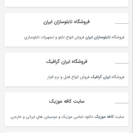
دستمال کاغذی
(180)
دستمال مرطوب
(175)
فروشگاه تابلوسازان ایران
دفتر و کاغذ
(142)
دکوراسیون اداری
(189)
فروشگاه
تابلوسازان ایران
فروش انواع تابلو و تجهیزات تابلوسازی
دل dell
(60)
دمبل
(81)
فروشگاه ایران گرافیک
دمنوش
(103)
دوچرخه
(134)
فروشگاه
ایران گرافیک
فروش انواع فایل و
نرم افزار
دوچرخه
(188)
دوربین‌ چاپ سریع
(6)
سایت کافه موزیک
دوربین دو چشمی و شکاری
(199)
دوربین عکاسی دیجیتال
(213)
سایت
کافه موزیک
دانلود تمامی
موزیک
و
موسیقی
های ایرانی و خارجی
دوربین های تحت شبکه
(194)
دوربین و پیجر اتاق کودک
(114)