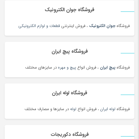
حلواشکری، ارده و کنجد
(92)
فروشگاه جوان الکترونیک
حوله
(180)
فروشگاه
جوان الکترونیک
، فروش اینترنتی
قطعات و لوازم الکترونیکی
حوله و وسایل حمام
(181)
حیوانات خانگی، غذا و لوازم
(326)
خاتم، منبت، حصیری و چوبی
(173)
فروشگاه پیچ ایران
خاک، کود و آفت کش
(1)
فروشگاه
پیچ ایران
، فروش انواع
پیچ و مهره
در سایزهای مختلف
خامه
(100)
خانه و کاشانه بومی محلی
(100)
خرمای محلی
(98)
فروشگاه لوله ایران
خشکبار و شیرینی
(100)
خواب و حمام
(29)
فروشگاه
لوله ایران
، فروش انواع
لوله
در سایزها و مصارف مختلف
خوار و بار
(1206)
خودرو،ابزار،ماشین آلات و تجهیزات صنعتی
(6926)
فروشگاه دکوریجات
خودکار و روان نویس
(115)