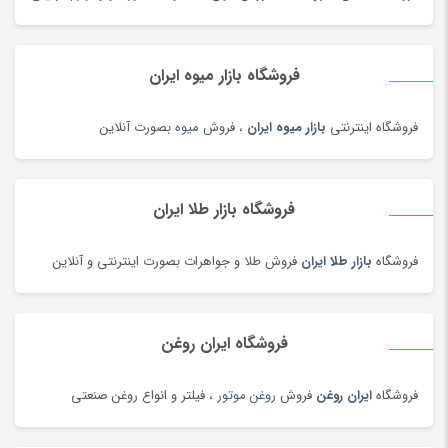
خوردنی و آشامیدنی
(4545)
خیارشور و ترشیجات
(97)
فروشگاه بازار میوه ایران
دخترانه
(128)
درام، پرکاشن و دف
(166)
فروشگاه اینترنتی
بازار میوه ایران
، فروش
میوه
بصورت آنلاین
دریل، پیچ گوشتی برقی و شارژی
(202)
دستبند
(83)
دستبند
(180)
فروشگاه بازار طلا ایران
دستبند طلا زنانه
(77)
فروشگاه
بازار طلا ایران
فروش
طلا
و جواهرات بصورت اینترنتی و آنلاین
دستگاه تمیز کننده لیزری
(3)
دستگاه جوش لیزری
(5)
دستگاه فایبر مارکر
(24)
فروشگاه ایران روغن
دستگاه لیزر Co2
(22)
فروشگاه
ایران روغن
فروش
روغن موتور
، فیلتر و انواع روغن صنعتی
دستگیره در
(182)
دستمال کاغذی
(180)