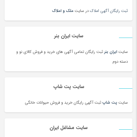
دیس و سینی سنتی
(17)
ثبت رایگان آگهی املاک
در سایت
ملک و املاک
دیسک و صفحه کلاچ
(180)
دیگ و قابلمه سنتی
(7)
راکت
(68)
سایت ایران بنر
رب و کنسرو گوجه
(101)
سایت
ایران بنر
ثبت رایگان تمامی آگهی های خرید و فروش کالای نو و
رستورانی و فست فود
(3)
دسته دوم
رنگ
(180)
روغن
(100)
روغن محلی
(95)
سایت پت شاپ
روغن موتور و ضد یخ
(181)
زعفران و زرشک
(108)
سایت
پت شاپ
ثبت آگهی رایگان خرید و فروش حیوانات خانگی
زعفران، زرشک و تزئینات غذا
(92)
زنانه
(35)
سایت مشاغل ایران
زیبایی ناخن ، سنگ پا
(95)