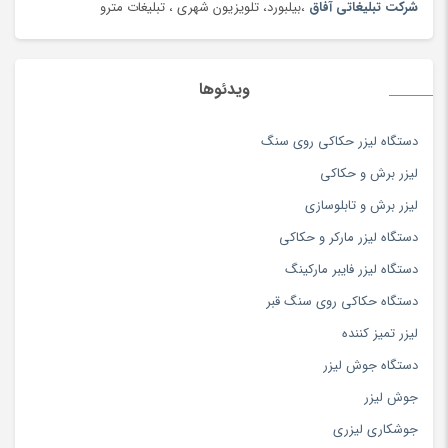
شرکت تبلیغاتی آفاق
،بیلبورد، تلویزیون شهری ، تبلیغات مترو
سرویس خواب
(184)
سرویس غذاخوری
(183)
سرویس و ظروف پخت و پز
(181)
ویدئوها
سس
(100)
دستگاه لیزر حکاکی روی سنگ
سشوار
(108)
لیزر برش و حکاکی
سفال، سرامیک و چینی
(174)
لیزر برش و تابلوسازی
سه چرخه
(5)
دستگاه لیزر مارکر و حکاکی
سوزن دوزی
(97)
دستگاه لیزر فایبر مارکینگ
سوسیس و کالباس
(100)
دستگاه حکاکی روی سنگ قبر
سیستم صوتی و تصویری
(180)
لیزر تمیز کننده
سیستم نوبت دهی و فراخوان
(2)
دستگاه جوش لیزر
سینمای خانگی و ساندبار
(36)
جوش لیزر
شارژ لپ تاپ
(1)
جوشکاری لیزری
شارژر تبلت و موبایل
(179)