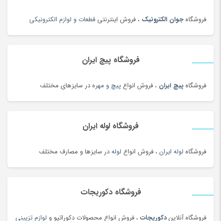
حوله
(180)
فروشگاه
جوان الکترونیک
، فروش اینترنتی
قطعات و لوازم الکترونیکی
حوله و وسایل حمام
(181)
حیوانات خانگی، غذا و لوازم
(326)
خاتم، منبت، حصیری و چوبی
(173)
فروشگاه پیچ ایران
خاک، کود و آفت کش
(1)
فروشگاه
پیچ ایران
، فروش انواع
پیچ و مهره
در سایزهای مختلف
خامه
(100)
خانه و کاشانه بومی محلی
(100)
خرمای محلی
(98)
فروشگاه لوله ایران
خشکبار و شیرینی
(100)
خواب و حمام
(29)
فروشگاه
لوله ایران
، فروش انواع
لوله
در سایزها و مصارف مختلف
خوار و بار
(1206)
خودرو،ابزار،ماشین آلات و تجهیزات صنعتی
(6926)
فروشگاه دکوریجات
خودکار و روان نویس
(115)
خوراکی های بومی محلی
(1092)
فروشگاه آنلاین
دکوریجات
، فروش انواع محصولات دکوراتیو و
لوازم تزیینی