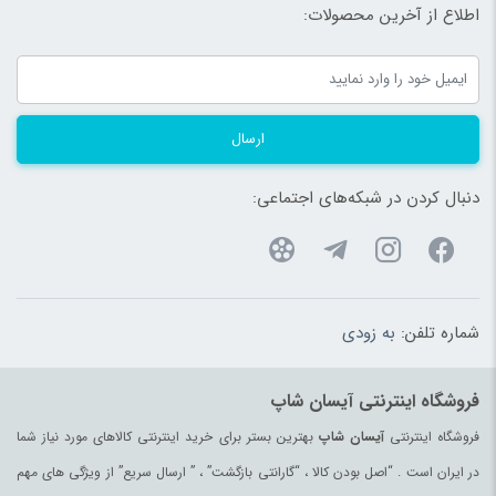
اطلاع از آخرین محصولات:
شیر
(99)
شیرآلات
(180)
شیردوش
(180)
شیشه شیر، سرلاک و داروخوری
(192)
ارسال
صنایع دستی
(1609)
صندلی خودرو کودک و نوزاد
(183)
دنبال کردن در شبکه‌های اجتماعی:
صندلی غذاخوری
(183)
ضد تعریق
(180)
طناب
(96)
شماره تلفن:
به زودی
ظروف پذیرایی
(183)
ظروف یکبار مصرف
(180)
فروشگاه اینترنتی آیسان شاپ
عرقیات و گلاب اصیل
(97)
فروشگاه اینترنتی
آیسان شاپ
بهترین بستر برای خرید اینترنتی کالاهای مورد نیاز شما
عروسک و فیگور
(178)
در ایران است . “اصل بودن کالا ، “گارانتی بازگشت” ، ” ارسال سریع” از ویژگی های مهم
عسل
(99)