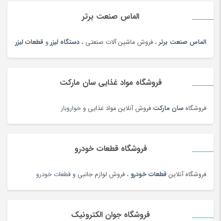
چراغ خواب کودک
(179)
الماس صنعت برتر
چراغ خواب و آباژور
(19)
چراغ خودرو
(182)
الماس صنعت برتر
، فروش ماشین آلات صنعتی ،
دستگاه لیزر
و
قطعات لیزر
چراغ قوه و چراغ پیشانی
(42)
چراغ مطالعه
(191)
فروشگاه مواد غذایی سان مارکت
چسب صنعتی
(180)
چمدان و ساک
(83)
فروشگاه
سان مارکت
فروش آنلاین مواد غذایی و
خواروبار
چندراهی برق و محافظ ولتاژ
(180)
چیپس و پاپ کورن
(100)
فروشگاه قطعات خودرو
حبوبات و سویا
(100)
حبوبات و سویا محلی
(98)
فروشگاه آنلاین
قطعات خودرو
، فروش لوازم جانبی و
قطعات خودرو
حلقه و انگشتر طلای زنانه
(127)
حلواشکری، ارده و کنجد
(100)
حلواشکری، ارده و کنجد
(92)
فروشگاه جوان الکترونیک