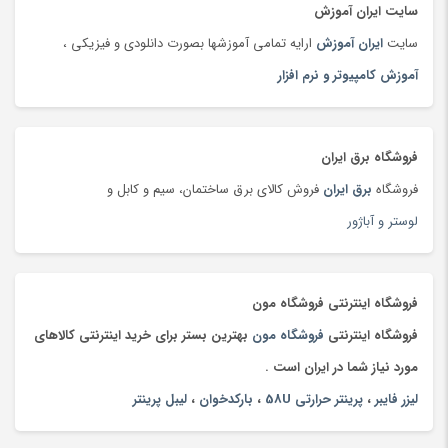
نوع تکنولوژی بی سیم
Wi-Fi
سایت ایران آموزش
توپ
(63)
سایت
ایران آموزش
ارایه تمامی آموزشها بصورت دانلودی و فیزیکی ،
تی شرت و پولو شرت
(180)
نوع باتری
قلمی آلکالاین سایز AA
آموزش کامپیوتر و نرم افزار
تی شرت و پولوشرت
(181)
(قابلیت استفاده از باتری
قابل شارژ)
جارو شارژی
(63)
جاروبرقی
(179)
مشخصات باتری
Four AA batteries
فروشگاه برق ایران
جعبه و دست سازه های هنری
(75)
(alkaline, lithium,
فروشگاه
برق ایران
فروش کالای برق ساختمان، سیم و کابل و
NiMH)
جلوبندی و تعلیق
(204)
لوستر و آباژور
جوراب و پاپوش کودک و نوزاد
(173)
اقلام همراه دوربین
درپوش لنز، بند دور گردن
جیبی
(144)
چادر
(89)
فروشگاه اینترنتی فروشگاه مون
چاقو و ابزار چندکاره
(93)
فروشگاه اینترنتی
فروشگاه مون
بهترین بستر برای خرید اینترنتی کالاهای
چای
(100)
مورد نیاز شما در ایران است .
چای محلی
(98)
لیزر فایبر
،
پرینتر حرارتی 58U
،
بارکدخوان
،
لیبل پرینتر
چتر
(100)