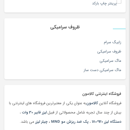
تب سنج و دماسنج
(186)
صفحه نمایش لمسی
خیر
تبر، بیل و کلنگ
(167)
تبلت
(189)
ظروف سرامیکی
تجهیزات آرایشی
(104)
ورودی و خروجی ها
تجهیزات استودیویی
(144)
زابیگ سرام
تجهیزات جانبی ایروبیک و تناسب اندام
(76)
ظروف سرامیکی
خروجی HDMI
بله
تجهیزات سفر
(263)
ماگ سرامیکی
تجهیزات و بازی کامپیوتری
(201)
خروجی USB
بله
ماگ سرامیکی دست ساز
تخته سرو سنتی
(19)
خروجی تلویزیون
بله
تخم مرغ
(99)
فروشگاه اینترنتی کالامون
ترازو
(47)
فروشگاه آنلاین
کالامون
به عنوان یکی از معتبرترین فروشگاه های اینترنتی با
ترازو
(149)
بیش از چند سال تجربه شامل محصولاتی از قبیل:
لیزر فایبر 30 وات
،
سایر مشخصات
ترازوی آشپزخانه
(180)
دستگاه لیزر 120*180
،
پک ضد ریزش مو MND
،
چیلر لیزر
می باشد.
تردمیل
(91)