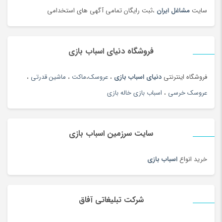
زیرانداز سفری
(91)
سایت
مشاغل ایران
،ثبت رایگان تمامی آگهی های استخدامی
زیورآلات طلا زنانه
(144)
زیورآلات نقره زنانه
(144)
فروشگاه دنیای اسباب بازی
زیورآلات نقره زنانه
(44)
زیورآلات نقره مردانه
(138)
فروشگاه اینترنتی
دنیای اسباب بازی
،
عروسک
،
ماکت
،
ماشین قدرتی
،
ژل آمیزشی و روغن بدن
(2)
عروسک خرسی
،
اسباب بازی خاله بازی
سازهای ایرانی
(156)
ساعت
(102)
سایت سرزمین اسباب بازی
ساعت
(181)
ساعت دیواری و رومیزی
(187)
خرید انواع
اسباب بازی
ساک ورزشی
(4)
سامسونگ
(196)
سبد دستبافت سنتی
(2)
شرکت تبلیغاتی آفاق
سبزی خشک محلی
(97)