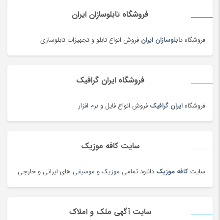
دستمال مرطوب
(175)
فروشگاه تابلوسازان ایران
دفتر و کاغذ
(142)
دکوراسیون اداری
(189)
فروشگاه
تابلوسازان ایران
فروش انواع تابلو و تجهیزات تابلوسازی
دل dell
(60)
دمبل
(81)
فروشگاه ایران گرافیک
دمنوش
(103)
دوچرخه
(134)
فروشگاه
ایران گرافیک
فروش انواع فایل و
نرم افزار
دوچرخه
(188)
دوربین‌ چاپ سریع
(6)
سایت کافه موزیک
دوربین دو چشمی و شکاری
(199)
دوربین عکاسی دیجیتال
(213)
سایت
کافه موزیک
دانلود تمامی
موزیک
و
موسیقی
های ایرانی و خارجی
دوربین های تحت شبکه
(194)
دوربین و پیجر اتاق کودک
(114)
سایت آگهی ملک و املاک
دوربین‌ ورزشی و فیلم برداری
(179)