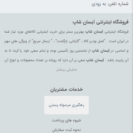
شماره تلفن:
به زودی
ظروف پذیرایی
(183)
ظروف یکبار مصرف
(180)
فروشگاه اینترنتی آیسان شاپ
عرقیات و گلاب اصیل
(97)
فروشگاه اینترنتی
آیسان شاپ
بهترین بستر برای خرید اینترنتی کالاهای مورد نیاز شما
عروسک و فیگور
(178)
در ایران است . “اصل بودن کالا ، “گارانتی بازگشت” ، ” ارسال سریع” از ویژگی های مهم
عسل
(99)
و اساسی در
آیسان شاپ
از نخستین روز تأسیس بوده و تمام سعی خود را کرده تا به
عسل محلی
(94)
آن پایبند باشد .
آیسان شاپ
سعی بر آن دارد که روزانه بر تعداد محصولات و تنوع آن
عصای کوهنوردی
(98)
نمایش بیشتر
بیفزاید تا بتواند نیاز همه ی افراد با هر نوع سلیقه را در خرید محصولات اینترنتی مرتفع
عینک آفتابی زنانه
(181)
کند.
عینک آفتابی مردانه
(39)
تمامی کالاها و خدمات در
آیسان شاپ
خدمات مشتریان
حسب مورد دارای مجوز های لازم از مراجع
غذای آماده و نودل
(64)
مربوطه می باشند و فعالیتهای این سایت تابع قوانین و مقررات جمهوری اسلامی ایران
فرآورده‌های منجمد
(100)
رهگیری مرسوله پستی
می باشد.
فرز و سنگ رومیزی
(182)
فرش ماشینی، دستبافت، تابلو
(216)
شیوه های پرداخت
فروشگاهی
(3)
نحوه ثبت سفارش