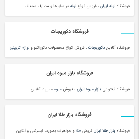
خواب و حمام
(29)
فروشگاه
لوله ایران
، فروش انواع
لوله
در سایزها و مصارف مختلف
خوار و بار
(1206)
خودرو،ابزار،ماشین آلات و تجهیزات صنعتی
(6926)
فروشگاه دکوریجات
خودکار و روان نویس
(115)
خوراکی های بومی محلی
(1092)
فروشگاه آنلاین
دکوریجات
، فروش انواع محصولات دکوراتیو و
لوازم تزیینی
خوردنی و آشامیدنی
(4545)
خیارشور و ترشیجات
(97)
فروشگاه بازار میوه ایران
دخترانه
(128)
درام، پرکاشن و دف
(166)
فروشگاه اینترنتی
بازار میوه ایران
، فروش
میوه
بصورت آنلاین
دریل، پیچ گوشتی برقی و شارژی
(202)
دستبند
(180)
دستبند
(83)
فروشگاه بازار طلا ایران
دستبند طلا زنانه
(77)
فروشگاه
بازار طلا ایران
فروش
طلا
و جواهرات بصورت اینترنتی و آنلاین
دستگاه تمیز کننده لیزری
(3)