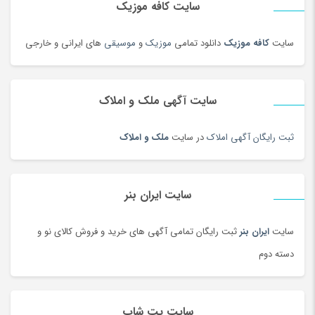
سایت کافه موزیک
دوربین دو چشمی و شکاری
(199)
دوربین عکاسی دیجیتال
(213)
سایت
کافه موزیک
دانلود تمامی
موزیک
و
موسیقی
های ایرانی و خارجی
دوربین های تحت شبکه
(194)
دوربین و پیجر اتاق کودک
(114)
سایت آگهی ملک و املاک
دوربین‌ ورزشی و فیلم برداری
(179)
دیس و سینی سنتی
(17)
ثبت رایگان آگهی املاک
در سایت
ملک و املاک
دیسک و صفحه کلاچ
(180)
دیگ و قابلمه سنتی
(7)
راکت
(68)
سایت ایران بنر
رب و کنسرو گوجه
(101)
سایت
ایران بنر
ثبت رایگان تمامی آگهی های خرید و فروش کالای نو و
رستورانی و فست فود
(3)
دسته دوم
رنگ
(180)
روغن
(100)
روغن محلی
(95)
سایت پت شاپ