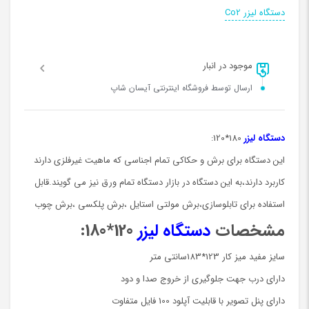
دستگاه لیزر Co2
موجود در انبار
ارسال توسط فروشگاه اینترنتی آیسان شاپ
دستگاه لیزر
180*120:
این دستگاه برای برش و حکاکی تمام اجناسی که ماهیت غیرفلزی دارند
کاربرد دارند،به این دستگاه در بازار دستگاه تمام ورق نیز می گویند.قابل
استفاده برای تابلوسازی،برش مولتی استایل ،برش پلکسی ،برش چوب
مشخصات
دستگاه لیزر
120*180:
سایز مفید میز کار 123*183سانتی متر
دارای درب جهت جلوگیری از خروج صدا و دود
دارای پنل تصویر با قابلیت آپلود 100 فایل متفاوت