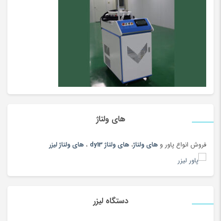
اسباب بازی، کودک و نوزاد
(5396)
اسپری
(144)
اسپیکر بلوتوث و با سیم
(180)
اسپینر، ابزار شوخی و سرگرمی
(170)
اسکوتر
(5)
اسکوتر برقی
(97)
اسکیت و اسکوتر
(64)
اصلاح بدن آقایان
(80)
های ولتاژ
اصلاح بدن بانوان
(112)
فروش انواع پاور و
های ولتاژ
،
های ولتاژ dy13
،
های ولتاژ لیزر
اصلاح موی گوش، بینی و ابرو
(108)
اکسسوری بومی و محلی
(20)
ایسر acer
(51)
ایسوس
(49)
دستگاه لیزر
ایسوسASUS
(47)