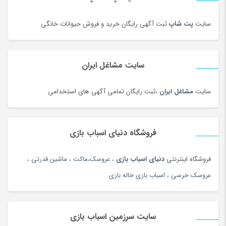
روغن موتور و ضد یخ
(181)
زعفران و زرشک
(108)
سایت
پت شاپ
ثبت آگهی رایگان خرید و فروش حیوانات خانگی
زعفران، زرشک و تزئینات غذا
(92)
زنانه
(35)
سایت مشاغل ایران
زیبایی ناخن ، سنگ پا
(95)
زیرانداز سفری
(91)
سایت
مشاغل ایران
،ثبت رایگان تمامی آگهی های استخدامی
زیورآلات طلا زنانه
(144)
زیورآلات نقره زنانه
(44)
فروشگاه دنیای اسباب بازی
زیورآلات نقره زنانه
(144)
زیورآلات نقره مردانه
(138)
فروشگاه اینترنتی
دنیای اسباب بازی
،
عروسک
،
ماکت
،
ماشین قدرتی
،
ژل آمیزشی و روغن بدن
(2)
عروسک خرسی
،
اسباب بازی خاله بازی
سازهای ایرانی
(156)
ساعت
(102)
سایت سرزمین اسباب بازی
ساعت
(181)