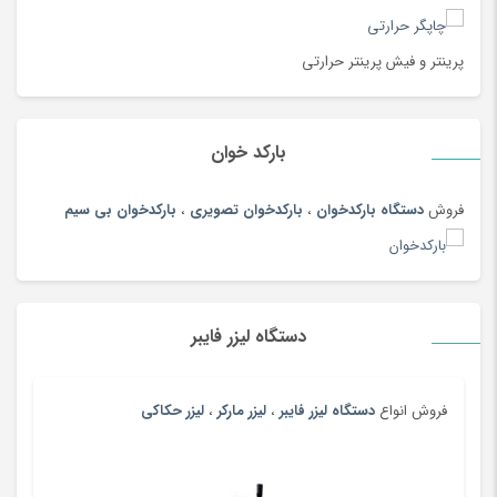
بیگودی و فر کننده
(108)
پادری، کمد، لوازم اتاق خواب
(185)
پرینتر و فیش پرینتر حرارتی
پارچ سنتی
(19)
پارچ، بطری، لیوان و ماگ
(187)
بارکد خوان
پازل، لگو و ساختنی
(186)
پاور بانک (شارژر همراه)
(181)
فروش
دستگاه بارکدخوان
،
بارکدخوان تصویری
،
بارکدخوان بی سیم
پایه نگهدارنده گوشی
(208)
پتو
(180)
پرده
(180)
دستگاه لیزر فایبر
پرینتر
(259)
پرینتر چاپ بارکد
(4)
پستانک و ملزومات
(180)
فروش انواع
دستگاه لیزر فایبر
،
لیزر مارکر
،
لیزر حکاکی
پسرانه
(99)
پفک و اسنک
(100)