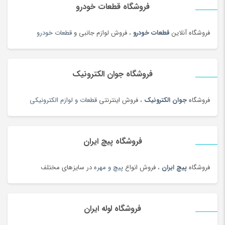
فروشگاه قطعات خودرو
حبوبات و سویا
(100)
حبوبات و سویا محلی
(98)
فروشگاه آنلاین
قطعات خودرو
، فروش لوازم جانبی و
قطعات خودرو
حلقه و انگشتر طلای زنانه
(127)
حلواشکری، ارده و کنجد
(100)
حلواشکری، ارده و کنجد
(92)
فروشگاه جوان الکترونیک
حوله
(180)
فروشگاه
جوان الکترونیک
، فروش اینترنتی
قطعات و لوازم الکترونیکی
حوله و وسایل حمام
(181)
حیوانات خانگی، غذا و لوازم
(326)
خاتم، منبت، حصیری و چوبی
(173)
فروشگاه پیچ ایران
خاک، کود و آفت کش
(1)
فروشگاه
پیچ ایران
، فروش انواع
پیچ و مهره
در سایزهای مختلف
خامه
(100)
خانه و کاشانه بومی محلی
(100)
خرمای محلی
(98)
فروشگاه لوله ایران
خشکبار و شیرینی
(100)