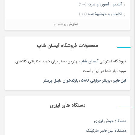
می‌نویسم.
آبلیمو ، آبغوره و سرکه
(100)
آدامس و خوشبوکننده
(100)
آرایش چشم و ابرو
(84)
نمایش بیشتر
آرایش صورت
(66)
آرایش لب
(106)
محصولات فروشگاه آیسان شاپ
آرایشی ، بهداشتی و سلامت
(5168)
فروشگاه اینترنتی
آیسان شاپ
بهترین بستر برای خرید اینترنتی کالاهای
آغوشی
(132)
مورد نیاز شما در ایران است .
آکواریوم، غذا و لوازم آبزیان
(156)
لیزر فایبر
،
پرینتر حرارتی 58U
،
بارکدخوان
،
لیبل پرینتر
آلات موسیقی
(1381)
آلبوم عکس
(180)
آلبوم موسیقی
(180)
دستگاه های لیزری
آموزش زبان
(116)
آموزش موسیقی
(163)
دستگاه جوش لیزری
آموزش نرم افزار و کامپیوتر
(127)
دستگاه لیزر فایبر مارکینگ