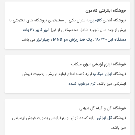
تخم مرغ
(99)
فروشگاه اینترنتی کالامون
ترازو
(149)
فروشگاه آنلاین
کالامون
به عنوان یکی از معتبرترین فروشگاه های اینترنتی با
ترازو
(47)
بیش از چند سال تجربه شامل محصولاتی از قبیل:
لیزر فایبر 30 وات
،
ترازوی آشپزخانه
(180)
دستگاه لیزر 120*180
،
پک ضد ریزش مو MND
،
چیلر لیزر
می باشد.
تردمیل
(91)
ترمه،‌ قلمکار و دستبافت
(160)
تست قند خون
(130)
فروشگاه لوازم آرایشی ایران میکاپ
تسمه خودرو
(180)
فروشگاه
ایران میکاپ
ارایه کننده انواع لوازم آرایشی بصورت فروش
تشک بازی و پارک بازی
(181)
اینترنتی می باشد.
کرم مرطوب کننده
تشک کودک
(180)
تشک و پتوی برقی
(178)
فروشگاه گل و گیاه گل ایرانی
تصفیه هوا
(103)
فروشگاه
گل ایرانی
ارایه کننده انواع لوازم آرایشی بصورت فروش اینترنتی
تفنگ، تیر و لوازم بازی جنگی
(177)
می باشد.
تلسکوپ
(36)