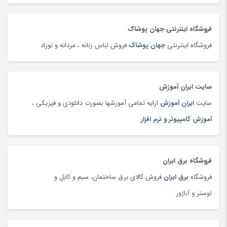
تلفن، بی سیم و سانترال
(24)
تلفن، بی سیم و سانترال
(181)
فروشگاه اینترنتی جهان پوشاک
تلویزیون
(183)
فروشگاه اینترنتی
جهان پوشاک
فروش
لباس زنانه
، مردانه و نوزاد
تمیزکننده سطوح
(185)
تن ماهی
(92)
سایت ایران آموزش
توپ
(63)
سایت
ایران آموزش
ارایه تمامی آموزشها بصورت دانلودی و فیزیکی ،
تی شرت و پولو شرت
(180)
آموزش کامپیوتر و نرم افزار
تی شرت و پولوشرت
(181)
جارو شارژی
(63)
جاروبرقی
(179)
فروشگاه برق ایران
جعبه و دست سازه های هنری
(75)
فروشگاه
برق ایران
فروش کالای برق ساختمان، سیم و کابل و
جلوبندی و تعلیق
(204)
لوستر و آباژور
جوراب و پاپوش کودک و نوزاد
(173)
جیبی
(144)