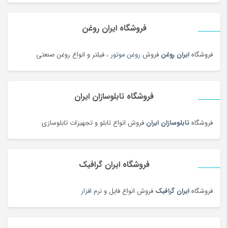
دستگاه جوش لیزری
(5)
دستگاه فایبر مارکر
(24)
فروشگاه ایران روغن
دستگاه لیزر Co2
(22)
فروشگاه
ایران روغن
فروش
روغن موتور
، فیلتر و انواع روغن صنعتی
دستگیره در
(182)
دستمال کاغذی
(180)
دستمال مرطوب
(175)
فروشگاه تابلوسازان ایران
دفتر و کاغذ
(142)
دکوراسیون اداری
(189)
فروشگاه
تابلوسازان ایران
فروش انواع تابلو و تجهیزات تابلوسازی
دل dell
(60)
دمبل
(81)
فروشگاه ایران گرافیک
دمنوش
(103)
دوچرخه
(188)
فروشگاه
ایران گرافیک
فروش انواع فایل و
نرم افزار
دوچرخه
(134)
دوربین‌ چاپ سریع
(6)