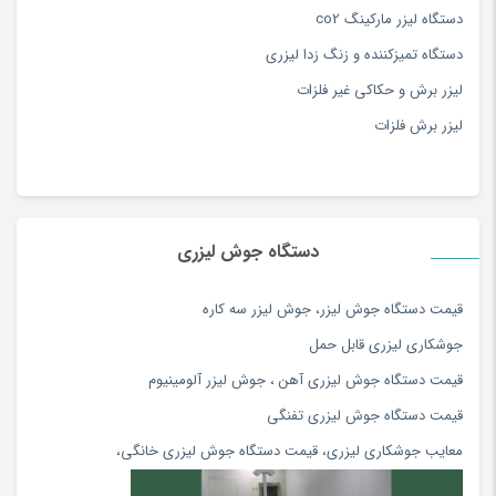
آموزش ورزش و سرگرمی
(171)
دستگاه لیزر مارکینگ co2
آویز
(173)
دستگاه تمیزکننده و زنگ زدا لیزری
آویز سرپرده سنتی
(15)
لیزر برش و حکاکی غیر فلزات
آینه
(180)
لیزر برش فلزات
ابزار دستی
(180)
ابزار مراقبت پا
(180)
ابزار نقاشی و رنگ آمیزی
(117)
دستگاه جوش لیزری
ابزار همه کاره برقی و شارژی
(180)
اپل
(34)
قيمت دستگاه جوش ليزر
،
جوش ليزر سه كاره
اپل
(74)
جوشكاري ليزري قابل حمل
اتو بخار و پرسی
(154)
قیمت دستگاه جوش لیزری آهن
،
جوش لیزر آلومینیوم
اتو مو و حالت دهنده
(108)
قیمت دستگاه جوش لیزری تفنگی
اچ پی hp
(56)
معایب جوشکاری لیزری
،
قیمت دستگاه جوش لیزری خانگی
،
ادویه و چاشنی محلی
(81)