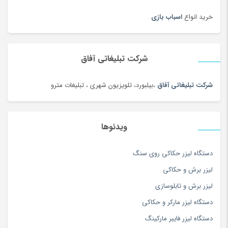
ساعت دیواری و رومیزی
(187)
خرید انواع
اسباب بازی
ساک ورزشی
(4)
سامسونگ
(196)
سبد دستبافت سنتی
(2)
شرکت تبلیغاتی آفاق
سبزی خشک محلی
(97)
شرکت تبلیغاتی آفاق
،بیلبورد، تلویزیون شهری ، تبلیغات مترو
سرویس خواب
(184)
سرویس غذاخوری
(183)
سرویس و ظروف پخت و پز
(181)
ویدئوها
سس
(100)
دستگاه لیزر حکاکی روی سنگ
سشوار
(108)
لیزر برش و حکاکی
سفال، سرامیک و چینی
(174)
لیزر برش و تابلوسازی
سه چرخه
(5)
دستگاه لیزر مارکر و حکاکی
سوزن دوزی
(97)
دستگاه لیزر فایبر مارکینگ
سوسیس و کالباس
(100)