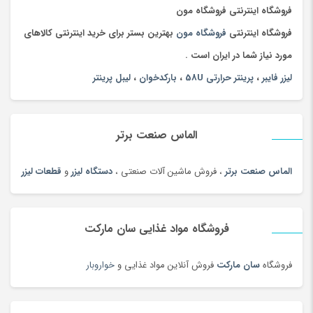
چادر
(89)
فروشگاه اینترنتی فروشگاه مون
چاقو و ابزار چندکاره
(93)
فروشگاه اینترنتی
فروشگاه مون
بهترین بستر برای خرید اینترنتی کالاهای
چای
(100)
مورد نیاز شما در ایران است .
چای محلی
(98)
لیزر فایبر
،
پرینتر حرارتی 58U
،
بارکدخوان
،
لیبل پرینتر
چتر
(100)
چراغ خواب کودک
(179)
الماس صنعت برتر
چراغ خواب و آباژور
(19)
چراغ خودرو
(182)
الماس صنعت برتر
، فروش ماشین آلات صنعتی ،
دستگاه لیزر
و
قطعات لیزر
چراغ قوه و چراغ پیشانی
(42)
چراغ مطالعه
(191)
فروشگاه مواد غذایی سان مارکت
چسب صنعتی
(180)
چمدان و ساک
(83)
فروشگاه
سان مارکت
فروش آنلاین مواد غذایی و
خواروبار
چندراهی برق و محافظ ولتاژ
(180)
چیپس و پاپ کورن
(100)