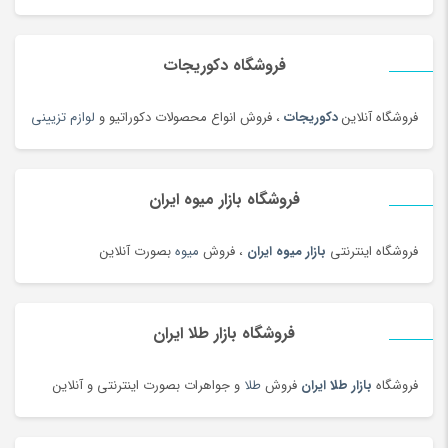
خوار و بار
(1206)
خودرو،ابزار،ماشین آلات و تجهیزات صنعتی
(6926)
فروشگاه دکوریجات
خودکار و روان نویس
(115)
خوراکی های بومی محلی
(1092)
فروشگاه آنلاین
دکوریجات
، فروش انواع محصولات دکوراتیو و
لوازم تزیینی
خوردنی و آشامیدنی
(4545)
خیارشور و ترشیجات
(97)
فروشگاه بازار میوه ایران
دخترانه
(128)
درام، پرکاشن و دف
(166)
فروشگاه اینترنتی
بازار میوه ایران
، فروش
میوه
بصورت آنلاین
دریل، پیچ گوشتی برقی و شارژی
(202)
دستبند
(83)
دستبند
(180)
فروشگاه بازار طلا ایران
دستبند طلا زنانه
(77)
فروشگاه
بازار طلا ایران
فروش
طلا
و جواهرات بصورت اینترنتی و آنلاین
دستگاه تمیز کننده لیزری
(3)
دستگاه جوش لیزری
(5)