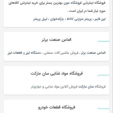
چاقو و ابزار چندکاره
(93)
فروشگاه اینترنتی
فروشگاه مون
بهترین بستر برای خرید اینترنتی کالاهای
چای
(100)
مورد نیاز شما در ایران است .
چای محلی
(98)
لیزر فایبر
،
پرینتر حرارتی 58U
،
بارکدخوان
،
لیبل پرینتر
چتر
(100)
چراغ خواب کودک
(179)
الماس صنعت برتر
چراغ خواب و آباژور
(19)
چراغ خودرو
(182)
الماس صنعت برتر
، فروش ماشین آلات صنعتی ،
دستگاه لیزر
و
قطعات لیزر
چراغ قوه و چراغ پیشانی
(42)
چراغ مطالعه
(191)
فروشگاه مواد غذایی سان مارکت
چسب صنعتی
(180)
چمدان و ساک
(83)
فروشگاه
سان مارکت
فروش آنلاین مواد غذایی و
خواروبار
چندراهی برق و محافظ ولتاژ
(180)
چیپس و پاپ کورن
(100)
فروشگاه قطعات خودرو
حبوبات و سویا
(100)