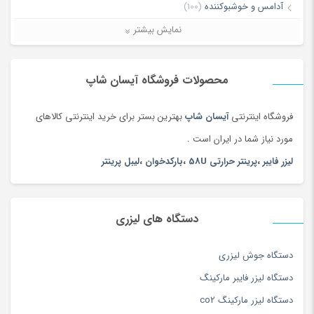
می‌نویسم.
آدامس و خوشبوکننده
(100)
آرایش چشم و ابرو
(84)
نمایش بیشتر
آرایش صورت
(66)
آرایش لب
(106)
محصولات فروشگاه آیسان شاپ
آرایشی ، بهداشتی و سلامت
(5168)
فروشگاه اینترنتی
آیسان شاپ
بهترین بستر برای خرید اینترنتی کالاهای
آغوشی
(132)
مورد نیاز شما در ایران است .
آکواریوم، غذا و لوازم آبزیان
(156)
لیزر فایبر
،
پرینتر حرارتی 58U
،
بارکدخوان
،
لیبل پرینتر
آلات موسیقی
(1381)
آلبوم عکس
(180)
آلبوم موسیقی
(180)
دستگاه های لیزری
آموزش زبان
(116)
آموزش موسیقی
(163)
دستگاه جوش لیزری
آموزش نرم افزار و کامپیوتر
(127)
دستگاه لیزر فایبر مارکینگ
آموزش ورزش و سرگرمی
(171)
دستگاه لیزر مارکینگ co2