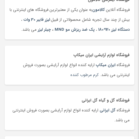
ترازو
(149)
فروشگاه آنلاین
کالامون
به عنوان یکی از معتبرترین فروشگاه های اینترنتی با
ترازو
(47)
بیش از چند سال تجربه شامل محصولاتی از قبیل:
لیزر فایبر 30 وات
،
ترازوی آشپزخانه
(180)
دستگاه لیزر 120*180
،
پک ضد ریزش مو MND
،
چیلر لیزر
می باشد.
تردمیل
(91)
ترمه،‌ قلمکار و دستبافت
(160)
تست قند خون
(130)
فروشگاه لوازم آرایشی ایران میکاپ
تسمه خودرو
(180)
فروشگاه
ایران میکاپ
ارایه کننده انواع لوازم آرایشی بصورت فروش
تشک بازی و پارک بازی
(181)
اینترنتی می باشد.
کرم مرطوب کننده
تشک کودک
(180)
تشک و پتوی برقی
(178)
فروشگاه گل و گیاه گل ایرانی
تصفیه هوا
(103)
فروشگاه
گل ایرانی
ارایه کننده انواع لوازم آرایشی بصورت فروش اینترنتی
تفنگ، تیر و لوازم بازی جنگی
(177)
می باشد.
تلسکوپ
(36)
تلفن، بی سیم و سانترال
(24)