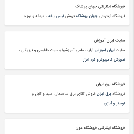
تلفن، بی سیم و سانترال
(181)
فروشگاه اینترنتی جهان پوشاک
تلویزیون
(183)
فروشگاه اینترنتی
جهان پوشاک
فروش
لباس زنانه
، مردانه و نوزاد
تمیزکننده سطوح
(185)
تن ماهی
(92)
سایت ایران آموزش
توپ
(63)
سایت
ایران آموزش
ارایه تمامی آموزشها بصورت دانلودی و فیزیکی ،
تی شرت و پولو شرت
(180)
آموزش کامپیوتر و نرم افزار
تی شرت و پولوشرت
(181)
جارو شارژی
(63)
جاروبرقی
(179)
فروشگاه برق ایران
جعبه و دست سازه های هنری
(75)
فروشگاه
برق ایران
فروش کالای برق ساختمان، سیم و کابل و
جلوبندی و تعلیق
(204)
لوستر و آباژور
جوراب و پاپوش کودک و نوزاد
(173)
جیبی
(144)
چادر
(89)
فروشگاه اینترنتی فروشگاه مون