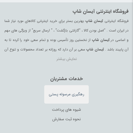
ظروف یکبار مصرف
(180)
فروشگاه اینترنتی آیسان شاپ
عرقیات و گلاب اصیل
(97)
فروشگاه اینترنتی
آیسان شاپ
بهترین بستر برای خرید اینترنتی کالاهای مورد نیاز شما
عروسک و فیگور
(178)
در ایران است . “اصل بودن کالا ، “گارانتی بازگشت” ، ” ارسال سریع” از ویژگی های مهم
عسل
(99)
و اساسی در
آیسان شاپ
از نخستین روز تأسیس بوده و تمام سعی خود را کرده تا به
عسل محلی
(94)
آن پایبند باشد .
آیسان شاپ
سعی بر آن دارد که روزانه بر تعداد محصولات و تنوع آن
عصای کوهنوردی
(98)
نمایش بیشتر
بیفزاید تا بتواند نیاز همه ی افراد با هر نوع سلیقه را در خرید محصولات اینترنتی مرتفع
عینک آفتابی زنانه
(181)
کند.
عینک آفتابی مردانه
(39)
تمامی کالاها و خدمات در
آیسان شاپ
خدمات مشتریان
حسب مورد دارای مجوز های لازم از مراجع
غذای آماده و نودل
(64)
مربوطه می باشند و فعالیتهای این سایت تابع قوانین و مقررات جمهوری اسلامی ایران
فرآورده‌های منجمد
(100)
رهگیری مرسوله پستی
می باشد.
فرز و سنگ رومیزی
(182)
فرش ماشینی، دستبافت، تابلو
(216)
شیوه های پرداخت
فروشگاهی
(3)
نحوه ثبت سفارش
فشارسنج
(180)