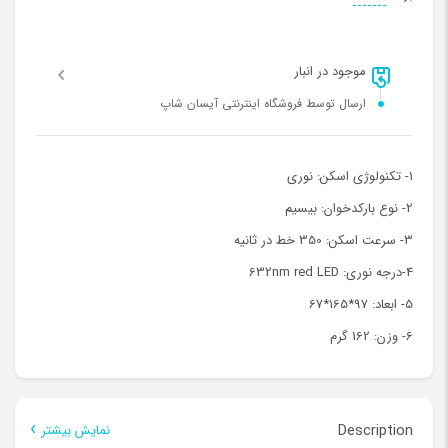
موجود در انبار
ارسال توسط فروشگاه اینترنتی آیسان شاپ
1- تکنولوژی اسکن: نوری
2- نوع بارکدخوان: بیسیم
3- سرعت اسکن: 350 خط در ثانیه
4-درجه نوری: 632nm red LED
5- ابعاد: 97*165*67
6- وزن: 162 گرم
Description
نمایش بیشتر