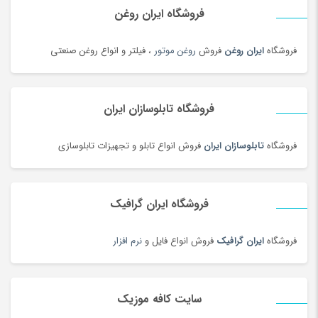
دستگاه فایبر مارکر
(24)
فروشگاه ایران روغن
دستگاه لیزر Co2
(22)
فروشگاه
ایران روغن
فروش
روغن موتور
، فیلتر و انواع روغن صنعتی
دستگیره در
(182)
دستمال کاغذی
(180)
دستمال مرطوب
(175)
فروشگاه تابلوسازان ایران
دفتر و کاغذ
(142)
دکوراسیون اداری
(189)
فروشگاه
تابلوسازان ایران
فروش انواع تابلو و تجهیزات تابلوسازی
دل dell
(60)
دمبل
(81)
فروشگاه ایران گرافیک
دمنوش
(103)
دوچرخه
(188)
فروشگاه
ایران گرافیک
فروش انواع فایل و
نرم افزار
دوچرخه
(134)
دوربین‌ چاپ سریع
(6)
سایت کافه موزیک
دوربین دو چشمی و شکاری
(199)