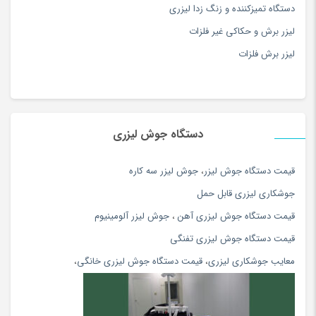
آویز
(173)
دستگاه تمیزکننده و زنگ زدا لیزری
آویز سرپرده سنتی
(15)
لیزر برش و حکاکی غیر فلزات
آینه
(180)
لیزر برش فلزات
ابزار دستی
(180)
ابزار مراقبت پا
(180)
ابزار نقاشی و رنگ آمیزی
(117)
دستگاه جوش لیزری
ابزار همه کاره برقی و شارژی
(180)
اپل
(34)
قيمت دستگاه جوش ليزر
،
جوش ليزر سه كاره
اپل
(74)
جوشكاري ليزري قابل حمل
اتو بخار و پرسی
(154)
قیمت دستگاه جوش لیزری آهن
،
جوش لیزر آلومینیوم
اتو مو و حالت دهنده
(108)
قیمت دستگاه جوش لیزری تفنگی
اچ پی hp
(56)
معایب جوشکاری لیزری
،
قیمت دستگاه جوش لیزری خانگی
،
ادویه و چاشنی محلی
(81)
اسباب بازی، کودک و نوزاد
(5396)