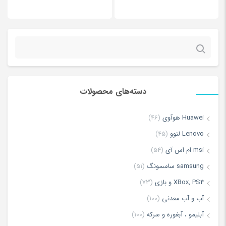
جستجو
برای:
دسته‌های محصولات
*
Name
Huawei هوآوی
(46)
Lenovo لنوو
(45)
msi ام اس آی
(54)
*
Email
samsung سامسونگ
(51)
XBox, PS4 و بازی
(73)
آب و آب معدنی
(100)
ذخیره نام، ایمیل و وبسایت من در مرورگر برای زمانی که دوباره دیدگاهی
آبلیمو ، آبغوره و سرکه
(100)