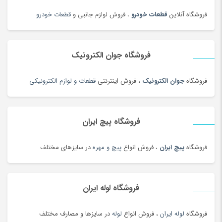
حبوبات و سویا محلی
(98)
فروشگاه آنلاین
قطعات خودرو
، فروش لوازم جانبی و
قطعات خودرو
حلقه و انگشتر طلای زنانه
(127)
حلواشکری، ارده و کنجد
(100)
حلواشکری، ارده و کنجد
(92)
فروشگاه جوان الکترونیک
حوله
(180)
فروشگاه
جوان الکترونیک
، فروش اینترنتی
قطعات و لوازم الکترونیکی
حوله و وسایل حمام
(181)
حیوانات خانگی، غذا و لوازم
(326)
خاتم، منبت، حصیری و چوبی
(173)
فروشگاه پیچ ایران
خاک، کود و آفت کش
(1)
فروشگاه
پیچ ایران
، فروش انواع
پیچ و مهره
در سایزهای مختلف
خامه
(100)
خانه و کاشانه بومی محلی
(100)
خرمای محلی
(98)
فروشگاه لوله ایران
خشکبار و شیرینی
(100)
خواب و حمام
(29)
فروشگاه
لوله ایران
، فروش انواع
لوله
در سایزها و مصارف مختلف