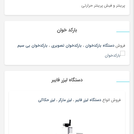
پادری، کمد، لوازم اتاق خواب
(185)
پرینتر و فیش پرینتر حرارتی
پارچ سنتی
(19)
پارچ، بطری، لیوان و ماگ
(187)
بارکد خوان
پازل، لگو و ساختنی
(186)
پاور بانک (شارژر همراه)
(181)
فروش
دستگاه بارکدخوان
،
بارکدخوان تصویری
،
بارکدخوان بی سیم
پایه نگهدارنده گوشی
(208)
پتو
(180)
پرده
(180)
دستگاه لیزر فایبر
پرینتر
(259)
پرینتر چاپ بارکد
(4)
پستانک و ملزومات
(180)
فروش انواع
دستگاه لیزر فایبر
،
لیزر مارکر
،
لیزر حکاکی
پسرانه
(99)
پفک و اسنک
(100)
پلی استیشن، ایکس باکس و بازی
(193)