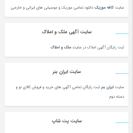
دوربین عکاسی دیجیتال
(213)
سایت
کافه موزیک
دانلود تمامی
موزیک
و
موسیقی
های ایرانی و خارجی
دوربین های تحت شبکه
(194)
دوربین و پیجر اتاق کودک
(114)
سایت آگهی ملک و املاک
دوربین‌ ورزشی و فیلم برداری
(179)
دیس و سینی سنتی
(17)
ثبت رایگان آگهی املاک
در سایت
ملک و املاک
دیسک و صفحه کلاچ
(180)
دیگ و قابلمه سنتی
(7)
راکت
(68)
سایت ایران بنر
رب و کنسرو گوجه
(101)
سایت
ایران بنر
ثبت رایگان تمامی آگهی های خرید و فروش کالای نو و
رستورانی و فست فود
(3)
دسته دوم
رنگ
(180)
روغن
(100)
روغن محلی
(95)
سایت پت شاپ
روغن موتور و ضد یخ
(181)