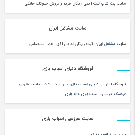
زعفران و زرشک
(108)
سایت
پت شاپ
ثبت آگهی رایگان خرید و فروش حیوانات خانگی
زعفران، زرشک و تزئینات غذا
(92)
زنانه
(35)
سایت مشاغل ایران
زیبایی ناخن ، سنگ پا
(95)
زیرانداز سفری
(91)
سایت
مشاغل ایران
،ثبت رایگان تمامی آگهی های استخدامی
زیورآلات طلا زنانه
(144)
زیورآلات نقره زنانه
(144)
فروشگاه دنیای اسباب بازی
زیورآلات نقره زنانه
(44)
زیورآلات نقره مردانه
(138)
فروشگاه اینترنتی
دنیای اسباب بازی
،
عروسک
،
ماکت
،
ماشین قدرتی
،
ژل آمیزشی و روغن بدن
(2)
عروسک خرسی
،
اسباب بازی خاله بازی
سازهای ایرانی
(156)
ساعت
(181)
سایت سرزمین اسباب بازی
ساعت
(102)
ساعت دیواری و رومیزی
(187)
خرید انواع
اسباب بازی