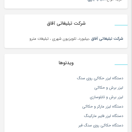
ساک ورزشی
(4)
سامسونگ
(196)
سبد دستبافت سنتی
(2)
شرکت تبلیغاتی آفاق
سبزی خشک محلی
(97)
شرکت تبلیغاتی آفاق
،بیلبورد، تلویزیون شهری ، تبلیغات مترو
سرویس خواب
(184)
سرویس غذاخوری
(183)
سرویس و ظروف پخت و پز
(181)
ویدئوها
سس
(100)
دستگاه لیزر حکاکی روی سنگ
سشوار
(108)
لیزر برش و حکاکی
سفال، سرامیک و چینی
(174)
لیزر برش و تابلوسازی
سه چرخه
(5)
دستگاه لیزر مارکر و حکاکی
سوزن دوزی
(97)
دستگاه لیزر فایبر مارکینگ
سوسیس و کالباس
(100)
دستگاه حکاکی روی سنگ قبر
سیستم صوتی و تصویری
(180)