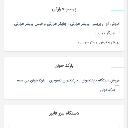
بهداشت دهان ودندان
(144)
پرینتر حرارتی
بهداشت و مراقبت بدن
(108)
بیسکویت و ویفر
(100)
فروش انواع
پرینتر
،
پرینتر حرارتی
،
چاپگر حرارتی
و
فیش پرینتر حرارتی
بیگودی و فر کننده
(108)
پادری، کمد، لوازم اتاق خواب
(185)
پرینتر و فیش پرینتر حرارتی
پارچ سنتی
(19)
پارچ، بطری، لیوان و ماگ
(187)
بارکد خوان
پازل، لگو و ساختنی
(186)
پاور بانک (شارژر همراه)
(181)
فروش
دستگاه بارکدخوان
،
بارکدخوان تصویری
،
بارکدخوان بی سیم
پایه نگهدارنده گوشی
(208)
پتو
(180)
پرده
(180)
دستگاه لیزر فایبر
پرینتر
(259)
پرینتر چاپ بارکد
(4)