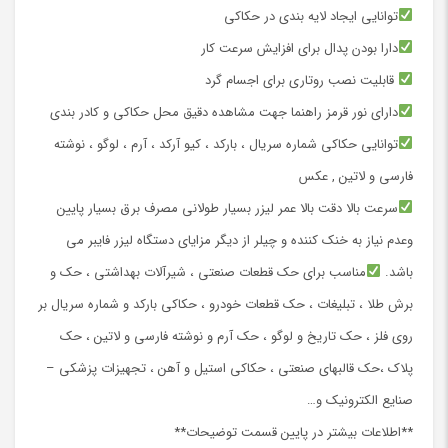
توانایی ایجاد لایه بندی در حکاکی
دارا بودن پدال برای افزایش سرعت کار
قابلیت نصب روتاری برای اجسام گرد
دارای نور قرمز راهنما جهت مشاهده دقیق محل حکاکی و کادر بندی
توانایی حکاکی شماره سریال ، بارکد ، کیو آرکد ، آرم ، لوگو ، نوشته
فارسی و لاتین , عکس
سرعت بالا دقت بالا عمر لیزر بسیار طولانی مصرف برق بسیار پایین
وعدم نیاز به خنک کننده و چیلر از دیگر مزایای دستگاه لیزر فایبر می
باشد.
مناسب برای حک قطعات صنعتی ، شیرآلات بهداشتی ، حک و
برش طلا ، تبلیغات ، حک قطعات خودرو ، حکاکی بارکد و شماره سریال بر
روی فلز ، حک تاریخ و لوگو ، حک آرم و نوشته فارسی و لاتین ، حک
پلاک ،حک قالبهای صنعتی ، حکاکی استیل و آهن ، تجهیزات پزشکی –
صنایع الکترونیک و…
**اطلاعات بیشتر در پایین قسمت توضیحات**