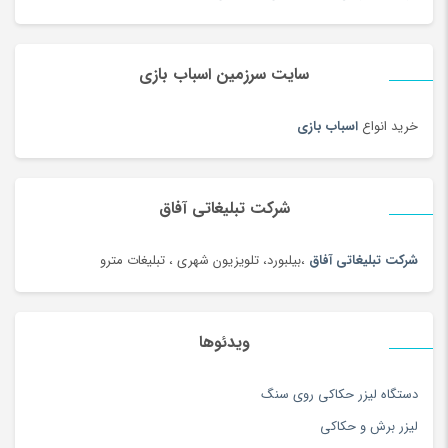
سازهای ایرانی
(156)
ساعت
(102)
سایت سرزمین اسباب بازی
ساعت
(181)
ساعت دیواری و رومیزی
(187)
خرید انواع
اسباب بازی
ساک ورزشی
(4)
سامسونگ
(196)
سبد دستبافت سنتی
(2)
شرکت تبلیغاتی آفاق
سبزی خشک محلی
(97)
شرکت تبلیغاتی آفاق
،بیلبورد، تلویزیون شهری ، تبلیغات مترو
سرویس خواب
(184)
سرویس غذاخوری
(183)
سرویس و ظروف پخت و پز
(181)
ویدئوها
سس
(100)
دستگاه لیزر حکاکی روی سنگ
سشوار
(108)
لیزر برش و حکاکی
سفال، سرامیک و چینی
(174)