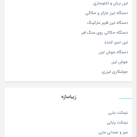
لیزر برش و تابلوسازی
سه چرخه
(5)
دستگاه لیزر مارکر و حکاکی
سوزن دوزی
(97)
دستگاه لیزر فایبر مارکینگ
سوسیس و کالباس
(100)
دستگاه حکاکی روی سنگ قبر
سیستم صوتی و تصویری
(180)
لیزر تمیز کننده
سیستم نوبت دهی و فراخوان
(2)
دستگاه جوش لیزر
سینمای خانگی و ساندبار
(36)
جوش لیزر
شارژ لپ تاپ
(1)
جوشکاری لیزری
شارژر تبلت و موبایل
(179)
شال و روسری
(180)
شامپو کودک و نوزاد
(180)
زیباسازه
شامپو و مراقبت مو
(253)
شربت و آبمیوه
(100)
نیمکت بتنی
شکر
(100)
نیمکت پارکی
شکلات خوری دست‌ساز
(20)
میز و صندلی بتنی