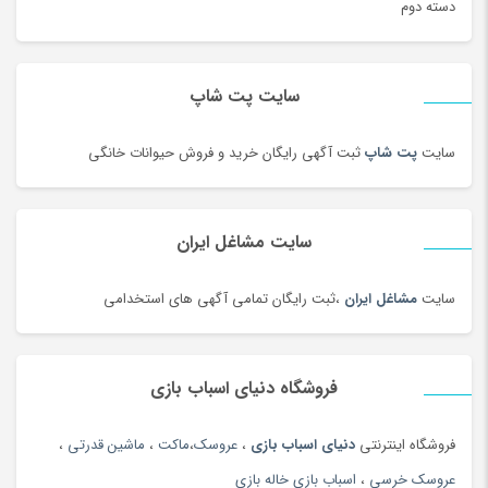
دسته دوم
رنگ
(180)
روغن
(100)
روغن محلی
(95)
سایت پت شاپ
روغن موتور و ضد یخ
(181)
زعفران و زرشک
(108)
سایت
پت شاپ
ثبت آگهی رایگان خرید و فروش حیوانات خانگی
زعفران، زرشک و تزئینات غذا
(92)
زنانه
(35)
سایت مشاغل ایران
زیبایی ناخن ، سنگ پا
(95)
زیرانداز سفری
(91)
سایت
مشاغل ایران
،ثبت رایگان تمامی آگهی های استخدامی
زیورآلات طلا زنانه
(144)
زیورآلات نقره زنانه
(144)
فروشگاه دنیای اسباب بازی
زیورآلات نقره زنانه
(44)
زیورآلات نقره مردانه
(138)
فروشگاه اینترنتی
دنیای اسباب بازی
،
عروسک
،
ماکت
،
ماشین قدرتی
،
ژل آمیزشی و روغن بدن
(2)
عروسک خرسی
،
اسباب بازی خاله بازی