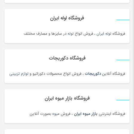
خانه و کاشانه بومی محلی
(100)
خرمای محلی
(98)
فروشگاه لوله ایران
خشکبار و شیرینی
(100)
خواب و حمام
(29)
فروشگاه
لوله ایران
، فروش انواع
لوله
در سایزها و مصارف مختلف
خوار و بار
(1206)
خودرو،ابزار،ماشین آلات و تجهیزات صنعتی
(6926)
فروشگاه دکوریجات
خودکار و روان نویس
(115)
خوراکی های بومی محلی
(1092)
فروشگاه آنلاین
دکوریجات
، فروش انواع محصولات دکوراتیو و
لوازم تزیینی
خوردنی و آشامیدنی
(4545)
خیارشور و ترشیجات
(97)
فروشگاه بازار میوه ایران
دخترانه
(128)
درام، پرکاشن و دف
(166)
فروشگاه اینترنتی
بازار میوه ایران
، فروش
میوه
بصورت آنلاین
دریل، پیچ گوشتی برقی و شارژی
(202)
دستبند
(83)