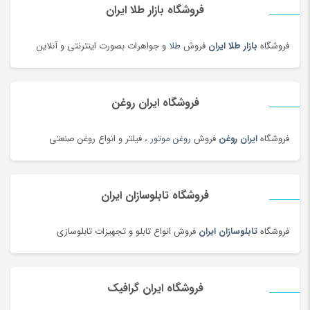
دستبند
(180)
فروشگاه بازار طلا ایران
دستبند طلا زنانه
(77)
فروشگاه
بازار طلا ایران
فروش
طلا
و جواهرات بصورت اینترنتی و آنلاین
دستگاه تمیز کننده لیزری
(3)
دستگاه جوش لیزری
(5)
دستگاه فایبر مارکر
(24)
فروشگاه ایران روغن
دستگاه لیزر Co2
(22)
فروشگاه
ایران روغن
فروش
روغن موتور
، فیلتر و انواع روغن صنعتی
دستگیره در
(182)
دستمال کاغذی
(180)
دستمال مرطوب
(175)
فروشگاه تابلوسازان ایران
دفتر و کاغذ
(142)
دکوراسیون اداری
(189)
فروشگاه
تابلوسازان ایران
فروش انواع تابلو و تجهیزات تابلوسازی
دل dell
(60)
دمبل
(81)
فروشگاه ایران گرافیک
دمنوش
(103)