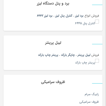
پوشک
(180)
برد و پنل دستگاه لیزر
پیانو دیجیتال
(164)
فروش انواع
برد لیزر
،
کنترل پنل لیزر
،
برد لیزر 6442
پیچ گوشتی و فازمتر
(150)
پیراهن
(180)
تاب و سرسره
(180)
تابلو
(180)
لیبل پرینتر
تابلو و ساعت
(97)
فروش
لیبل پرینتر
،
چاپگر بارکد
،
پرینتر چاپ بارکد
تب سنج
(33)
تب سنج و دماسنج
(186)
تبر، بیل و کلنگ
(167)
تبلت
(189)
ظروف سرامیکی
تجهیزات آرایشی
(104)
تجهیزات استودیویی
(144)
زابیگ سرام
تجهیزات جانبی ایروبیک و تناسب اندام
(76)
ظروف سرامیکی