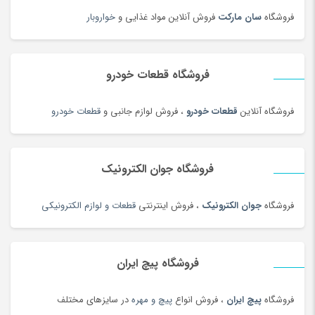
چمدان و ساک
(83)
فروشگاه
سان مارکت
فروش آنلاین مواد غذایی و
خواروبار
چندراهی برق و محافظ ولتاژ
(180)
چیپس و پاپ کورن
(100)
فروشگاه قطعات خودرو
حبوبات و سویا
(100)
حبوبات و سویا محلی
(98)
فروشگاه آنلاین
قطعات خودرو
، فروش لوازم جانبی و
قطعات خودرو
حلقه و انگشتر طلای زنانه
(127)
حلواشکری، ارده و کنجد
(92)
حلواشکری، ارده و کنجد
(100)
فروشگاه جوان الکترونیک
حوله
(180)
فروشگاه
جوان الکترونیک
، فروش اینترنتی
قطعات و لوازم الکترونیکی
حوله و وسایل حمام
(181)
حیوانات خانگی، غذا و لوازم
(326)
خاتم، منبت، حصیری و چوبی
(173)
فروشگاه پیچ ایران
خاک، کود و آفت کش
(1)
فروشگاه
پیچ ایران
، فروش انواع
پیچ و مهره
در سایزهای مختلف
خامه
(100)