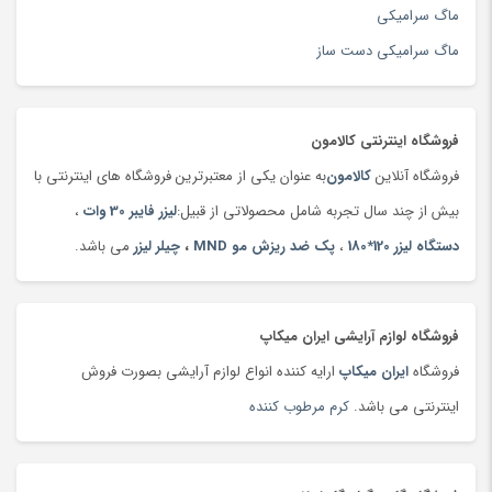
تجهیزات سفر
(263)
ماگ سرامیکی
تجهیزات و بازی کامپیوتری
(201)
ماگ سرامیکی دست ساز
تخته سرو سنتی
(19)
تخم مرغ
(99)
فروشگاه اینترنتی کالامون
ترازو
(47)
فروشگاه آنلاین
کالامون
به عنوان یکی از معتبرترین فروشگاه های اینترنتی با
ترازو
(149)
بیش از چند سال تجربه شامل محصولاتی از قبیل:
لیزر فایبر 30 وات
،
ترازوی آشپزخانه
(180)
دستگاه لیزر 120*180
،
پک ضد ریزش مو MND
،
چیلر لیزر
می باشد.
تردمیل
(91)
ترمه،‌ قلمکار و دستبافت
(160)
تست قند خون
(130)
فروشگاه لوازم آرایشی ایران میکاپ
تسمه خودرو
(180)
فروشگاه
ایران میکاپ
ارایه کننده انواع لوازم آرایشی بصورت فروش
تشک بازی و پارک بازی
(181)
اینترنتی می باشد.
کرم مرطوب کننده
تشک کودک
(180)
تشک و پتوی برقی
(178)