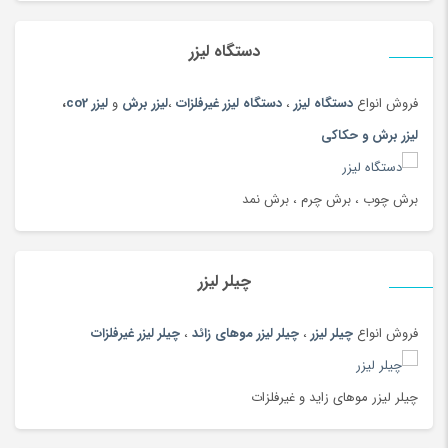
ایسر acer
(51)
ایسوس
(49)
دستگاه لیزر
ایسوسASUS
(47)
فروش انواع
دستگاه لیزر
،
دستگاه لیزر غیرفلزات
،
لیزر برش
و
لیزر co2
،
باتری
(180)
لیزر برش و حکاکی
بارفیکس
(87)
بارکد خوان
(23)
برش چوب ، برش چرم ، برش نمد
بازی و سرگرمی کودک
(748)
بالش شیردهی
(180)
بدون دسته‌بندی
(19)
چیلر لیزر
بذر و تخم گیاهان
(180)
برس پاک سازی
(108)
فروش انواع
چیلر لیزر
،
چیلر لیزر موهای زائد
،
چیلر لیزر غیرفلزات
برنج
(100)
بشقاب سنتی
(97)
چیلر لیزر موهای زاید و غیرفلزات
بلوز و شومیز
(215)