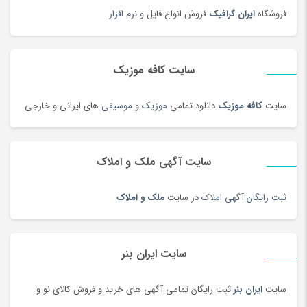
دوچرخه
(134)
فروشگاه
ایران گرافیک
فروش انواع فایل و
نرم افزار
دوچرخه
(188)
دوربین‌ چاپ سریع
(6)
سایت کافه موزیک
دوربین دو چشمی و شکاری
(199)
دوربین عکاسی دیجیتال
(213)
سایت
کافه موزیک
دانلود تمامی
موزیک
و
موسیقی
های ایرانی و خارجی
دوربین های تحت شبکه
(194)
دوربین و پیجر اتاق کودک
(114)
سایت آگهی ملک و املاک
دوربین‌ ورزشی و فیلم برداری
(179)
دیس و سینی سنتی
(17)
ثبت رایگان آگهی املاک
در سایت
ملک و املاک
دیسک و صفحه کلاچ
(180)
دیگ و قابلمه سنتی
(7)
راکت
(68)
سایت ایران بنر
رب و کنسرو گوجه
(101)
سایت
ایران بنر
ثبت رایگان تمامی آگهی های خرید و فروش کالای نو و
رستورانی و فست فود
(3)