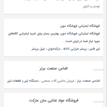
جلوبندی و تعلیق
(204)
لوستر و آباژور
جوراب و پاپوش کودک و نوزاد
(173)
جیبی
(144)
چادر
(89)
فروشگاه اینترنتی فروشگاه مون
چاقو و ابزار چندکاره
(93)
فروشگاه اینترنتی
فروشگاه مون
بهترین بستر برای خرید اینترنتی کالاهای
چای
(100)
مورد نیاز شما در ایران است .
چای محلی
(98)
لیزر فایبر
،
پرینتر حرارتی 58U
،
بارکدخوان
،
لیبل پرینتر
چتر
(100)
چراغ خواب کودک
(179)
الماس صنعت برتر
چراغ خواب و آباژور
(19)
چراغ خودرو
(182)
الماس صنعت برتر
، فروش ماشین آلات صنعتی ،
دستگاه لیزر
و
قطعات لیزر
چراغ قوه و چراغ پیشانی
(42)
چراغ مطالعه
(191)
فروشگاه مواد غذایی سان مارکت
چسب صنعتی
(180)