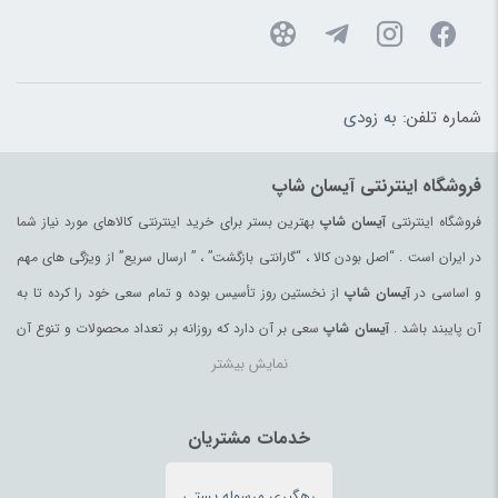
صندلی غذاخوری
(183)
ضد تعریق
(180)
طناب
(96)
شماره تلفن:
به زودی
ظروف پذیرایی
(183)
ظروف یکبار مصرف
(180)
فروشگاه اینترنتی آیسان شاپ
عرقیات و گلاب اصیل
(97)
فروشگاه اینترنتی
آیسان شاپ
بهترین بستر برای خرید اینترنتی کالاهای مورد نیاز شما
عروسک و فیگور
(178)
در ایران است . “اصل بودن کالا ، “گارانتی بازگشت” ، ” ارسال سریع” از ویژگی های مهم
عسل
(99)
و اساسی در
آیسان شاپ
از نخستین روز تأسیس بوده و تمام سعی خود را کرده تا به
عسل محلی
(94)
آن پایبند باشد .
آیسان شاپ
سعی بر آن دارد که روزانه بر تعداد محصولات و تنوع آن
عصای کوهنوردی
(98)
نمایش بیشتر
بیفزاید تا بتواند نیاز همه ی افراد با هر نوع سلیقه را در خرید محصولات اینترنتی مرتفع
عینک آفتابی زنانه
(181)
کند.
عینک آفتابی مردانه
(39)
تمامی کالاها و خدمات در
آیسان شاپ
خدمات مشتریان
حسب مورد دارای مجوز های لازم از مراجع
غذای آماده و نودل
(64)
مربوطه می باشند و فعالیتهای این سایت تابع قوانین و مقررات جمهوری اسلامی ایران
فرآورده‌های منجمد
(100)
رهگیری مرسوله پستی