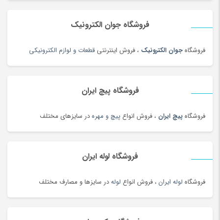
حلواشکری، ارده و کنجد
(100)
حلواشکری، ارده و کنجد
(92)
فروشگاه جوان الکترونیک
حوله
(180)
فروشگاه
جوان الکترونیک
، فروش اینترنتی
قطعات و لوازم الکترونیکی
حوله و وسایل حمام
(181)
حیوانات خانگی، غذا و لوازم
(326)
خاتم، منبت، حصیری و چوبی
(173)
فروشگاه پیچ ایران
خاک، کود و آفت کش
(1)
فروشگاه
پیچ ایران
، فروش انواع
پیچ و مهره
در سایزهای مختلف
خامه
(100)
خانه و کاشانه بومی محلی
(100)
خرمای محلی
(98)
فروشگاه لوله ایران
خشکبار و شیرینی
(100)
خواب و حمام
(29)
فروشگاه
لوله ایران
، فروش انواع
لوله
در سایزها و مصارف مختلف
خوار و بار
(1206)
خودرو،ابزار،ماشین آلات و تجهیزات صنعتی
(6926)