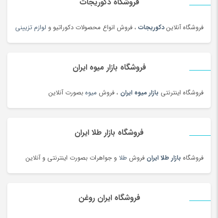
فروشگاه دکوریجات
خودکار و روان نویس
(115)
خوراکی های بومی محلی
(1092)
فروشگاه آنلاین
دکوریجات
، فروش انواع محصولات دکوراتیو و
لوازم تزیینی
خوردنی و آشامیدنی
(4545)
خیارشور و ترشیجات
(97)
فروشگاه بازار میوه ایران
دخترانه
(128)
درام، پرکاشن و دف
(166)
فروشگاه اینترنتی
بازار میوه ایران
، فروش
میوه
بصورت آنلاین
دریل، پیچ گوشتی برقی و شارژی
(202)
دستبند
(83)
دستبند
(180)
فروشگاه بازار طلا ایران
دستبند طلا زنانه
(77)
فروشگاه
بازار طلا ایران
فروش
طلا
و جواهرات بصورت اینترنتی و آنلاین
دستگاه تمیز کننده لیزری
(3)
دستگاه جوش لیزری
(5)
دستگاه فایبر مارکر
(24)
فروشگاه ایران روغن
دستگاه لیزر Co2
(22)