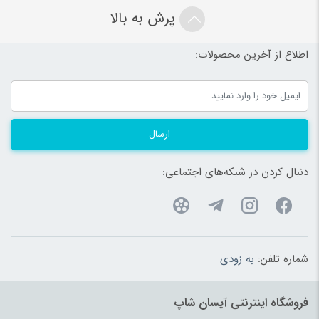
شوینده لباس
(180)
پرش به بالا
شیائومی
(37)
اطلاع از آخرین محصولات:
شیر
(99)
شیرآلات
(180)
شیردوش
(180)
شیشه شیر، سرلاک و داروخوری
(192)
ارسال
صنایع دستی
(1609)
صندلی خودرو کودک و نوزاد
(183)
دنبال کردن در شبکه‌های اجتماعی:
صندلی غذاخوری
(183)
ضد تعریق
(180)
طناب
(96)
شماره تلفن:
به زودی
ظروف پذیرایی
(183)
ظروف یکبار مصرف
(180)
فروشگاه اینترنتی آیسان شاپ
عرقیات و گلاب اصیل
(97)