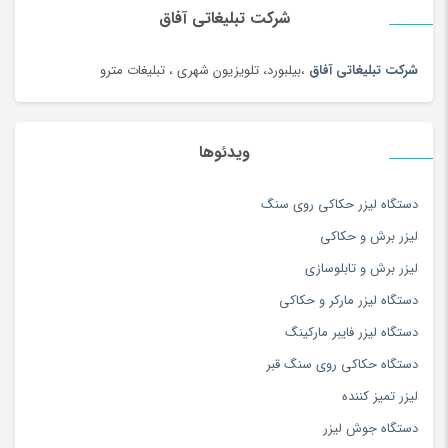
سبد دستبافت سنتی
(2)
شرکت تبلیغاتی آفاق
سبزی خشک محلی
(97)
شرکت تبلیغاتی آفاق
،بیلبورد، تلویزیون شهری ، تبلیغات مترو
سرویس خواب
(184)
سرویس غذاخوری
(183)
سرویس و ظروف پخت و پز
(181)
ویدئوها
سس
(100)
دستگاه لیزر حکاکی روی سنگ
سشوار
(108)
لیزر برش و حکاکی
سفال، سرامیک و چینی
(174)
لیزر برش و تابلوسازی
سه چرخه
(5)
دستگاه لیزر مارکر و حکاکی
سوزن دوزی
(97)
دستگاه لیزر فایبر مارکینگ
سوسیس و کالباس
(100)
دستگاه حکاکی روی سنگ قبر
سیستم صوتی و تصویری
(180)
لیزر تمیز کننده
سیستم نوبت دهی و فراخوان
(2)
دستگاه جوش لیزر
سینمای خانگی و ساندبار
(36)