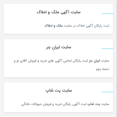
دوربین و پیجر اتاق کودک
(114)
سایت آگهی ملک و املاک
دوربین‌ ورزشی و فیلم برداری
(179)
دیس و سینی سنتی
(17)
ثبت رایگان آگهی املاک
در سایت
ملک و املاک
دیسک و صفحه کلاچ
(180)
دیگ و قابلمه سنتی
(7)
راکت
(68)
سایت ایران بنر
رب و کنسرو گوجه
(101)
سایت
ایران بنر
ثبت رایگان تمامی آگهی های خرید و فروش کالای نو و
رستورانی و فست فود
(3)
دسته دوم
رنگ
(180)
روغن
(100)
روغن محلی
(95)
سایت پت شاپ
روغن موتور و ضد یخ
(181)
زعفران و زرشک
(108)
سایت
پت شاپ
ثبت آگهی رایگان خرید و فروش حیوانات خانگی
زعفران، زرشک و تزئینات غذا
(92)