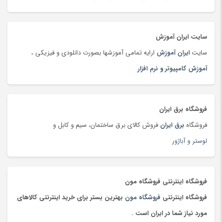
تمیزکننده سطوح
(185)
تن ماهی
(92)
سایت ایران آموزش
توپ
(63)
سایت
ایران آموزش
ارایه تمامی آموزشها بصورت دانلودی و فیزیکی ،
تی شرت و پولو شرت
(180)
آموزش کامپیوتر و نرم افزار
تی شرت و پولوشرت
(181)
جارو شارژی
(63)
جاروبرقی
(179)
فروشگاه برق ایران
جعبه و دست سازه های هنری
(75)
فروشگاه
برق ایران
فروش کالای برق ساختمان، سیم و کابل و
جلوبندی و تعلیق
(204)
لوستر و آباژور
جوراب و پاپوش کودک و نوزاد
(173)
جیبی
(144)
چادر
(89)
فروشگاه اینترنتی فروشگاه مون
چاقو و ابزار چندکاره
(93)
فروشگاه اینترنتی
فروشگاه مون
بهترین بستر برای خرید اینترنتی کالاهای
چای
(100)
مورد نیاز شما در ایران است .