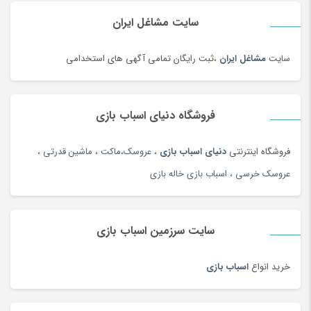
زنانه
(35)
سایت مشاغل ایران
زیبایی ناخن ، سنگ پا
(95)
زیرانداز سفری
(91)
سایت
مشاغل ایران
،ثبت رایگان تمامی آگهی های استخدامی
زیورآلات طلا زنانه
(144)
زیورآلات نقره زنانه
(44)
فروشگاه دنیای اسباب بازی
زیورآلات نقره زنانه
(144)
زیورآلات نقره مردانه
(138)
فروشگاه اینترنتی
دنیای اسباب بازی
،
عروسک
،
ماکت
،
ماشین قدرتی
،
ژل آمیزشی و روغن بدن
(2)
عروسک خرسی
،
اسباب بازی خاله بازی
سازهای ایرانی
(156)
ساعت
(102)
سایت سرزمین اسباب بازی
ساعت
(181)
ساعت دیواری و رومیزی
(187)
خرید انواع
اسباب بازی
ساک ورزشی
(4)
سامسونگ
(196)