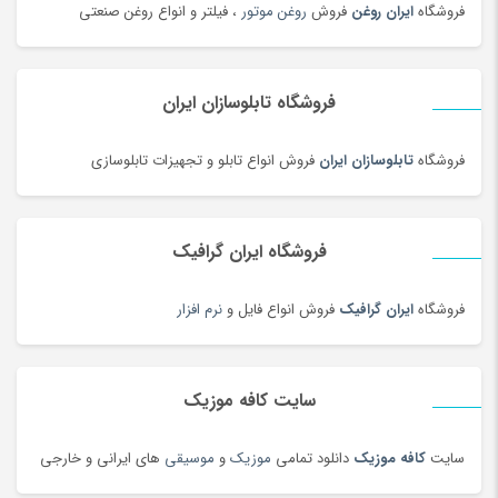
فروشگاه
ایران روغن
فروش
روغن موتور
، فیلتر و انواع روغن صنعتی
دستگیره در
(182)
دستمال کاغذی
(180)
دستمال مرطوب
(175)
فروشگاه تابلوسازان ایران
دفتر و کاغذ
(142)
دکوراسیون اداری
(189)
فروشگاه
تابلوسازان ایران
فروش انواع تابلو و تجهیزات تابلوسازی
دل dell
(60)
دمبل
(81)
فروشگاه ایران گرافیک
دمنوش
(103)
دوچرخه
(188)
فروشگاه
ایران گرافیک
فروش انواع فایل و
نرم افزار
دوچرخه
(134)
دوربین‌ چاپ سریع
(6)
سایت کافه موزیک
دوربین دو چشمی و شکاری
(199)
دوربین عکاسی دیجیتال
(213)
سایت
کافه موزیک
دانلود تمامی
موزیک
و
موسیقی
های ایرانی و خارجی
دوربین های تحت شبکه
(194)