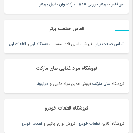
چای محلی
(98)
لیزر فایبر
،
پرینتر حرارتی 58U
،
بارکدخوان
،
لیبل پرینتر
چتر
(100)
چراغ خواب کودک
(179)
الماس صنعت برتر
چراغ خواب و آباژور
(19)
چراغ خودرو
(182)
الماس صنعت برتر
، فروش ماشین آلات صنعتی ،
دستگاه لیزر
و
قطعات لیزر
چراغ قوه و چراغ پیشانی
(42)
چراغ مطالعه
(191)
فروشگاه مواد غذایی سان مارکت
چسب صنعتی
(180)
چمدان و ساک
(83)
فروشگاه
سان مارکت
فروش آنلاین مواد غذایی و
خواروبار
چندراهی برق و محافظ ولتاژ
(180)
چیپس و پاپ کورن
(100)
فروشگاه قطعات خودرو
حبوبات و سویا
(100)
حبوبات و سویا محلی
(98)
فروشگاه آنلاین
قطعات خودرو
، فروش لوازم جانبی و
قطعات خودرو
حلقه و انگشتر طلای زنانه
(127)