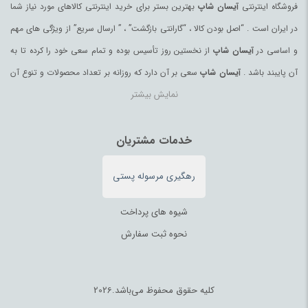
فروشگاه اینترنتی
آیسان شاپ
بهترین بستر برای خرید اینترنتی کالاهای مورد نیاز شما
عروسک و فیگور
(178)
در ایران است . “اصل بودن کالا ، “گارانتی بازگشت” ، ” ارسال سریع” از ویژگی های مهم
عسل
(99)
و اساسی در
آیسان شاپ
از نخستین روز تأسیس بوده و تمام سعی خود را کرده تا به
عسل محلی
(94)
آن پایبند باشد .
آیسان شاپ
سعی بر آن دارد که روزانه بر تعداد محصولات و تنوع آن
عصای کوهنوردی
(98)
نمایش بیشتر
بیفزاید تا بتواند نیاز همه ی افراد با هر نوع سلیقه را در خرید محصولات اینترنتی مرتفع
عینک آفتابی زنانه
(181)
کند.
عینک آفتابی مردانه
(39)
تمامی کالاها و خدمات در
آیسان شاپ
خدمات مشتریان
حسب مورد دارای مجوز های لازم از مراجع
غذای آماده و نودل
(64)
مربوطه می باشند و فعالیتهای این سایت تابع قوانین و مقررات جمهوری اسلامی ایران
فرآورده‌های منجمد
(100)
رهگیری مرسوله پستی
می باشد.
فرز و سنگ رومیزی
(182)
فرش ماشینی، دستبافت، تابلو
(216)
شیوه های پرداخت
فروشگاهی
(3)
نحوه ثبت سفارش
فشارسنج
(180)
فکری و آموزشی
(176)
کلیه حقوق محفوظ می‌باشد.2026
فکس
(42)