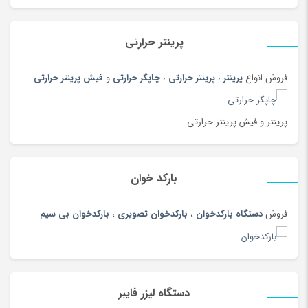
بلوز و شومیز
(215)
بهداشت دهان ودندان
(144)
پرینتر حرارتی
بهداشت و مراقبت بدن
(108)
بیسکویت و ویفر
(100)
فروش انواع
پرینتر
،
پرینتر حرارتی
،
چاپگر حرارتی
و
فیش پرینتر حرارتی
بیگودی و فر کننده
(108)
پادری، کمد، لوازم اتاق خواب
(185)
پرینتر و فیش پرینتر حرارتی
پارچ سنتی
(19)
پارچ، بطری، لیوان و ماگ
(187)
بارکد خوان
پازل، لگو و ساختنی
(186)
پاور بانک (شارژر همراه)
(181)
فروش
دستگاه بارکدخوان
،
بارکدخوان تصویری
،
بارکدخوان بی سیم
پایه نگهدارنده گوشی
(208)
پتو
(180)
پرده
(180)
دستگاه لیزر فایبر
پرینتر
(259)