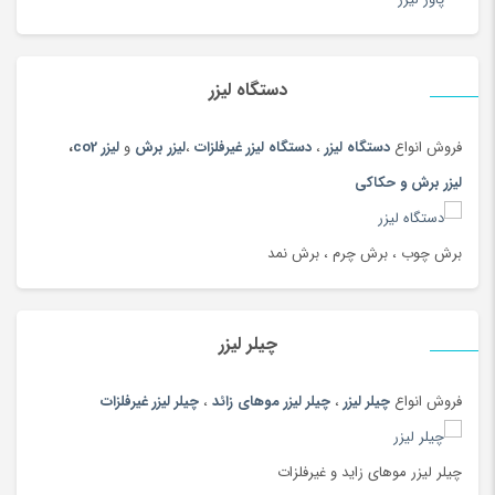
اکسسوری بومی و محلی
(20)
ایسر acer
(51)
ایسوس
(49)
دستگاه لیزر
ایسوسASUS
(47)
فروش انواع
دستگاه لیزر
،
دستگاه لیزر غیرفلزات
،
لیزر برش
و
لیزر co2
،
باتری
(180)
لیزر برش و حکاکی
بارفیکس
(87)
بارکد خوان
(23)
برش چوب ، برش چرم ، برش نمد
بازی و سرگرمی کودک
(748)
بالش شیردهی
(180)
بدون دسته‌بندی
(19)
چیلر لیزر
بذر و تخم گیاهان
(180)
برس پاک سازی
(108)
فروش انواع
چیلر لیزر
،
چیلر لیزر موهای زائد
،
چیلر لیزر غیرفلزات
برنج
(100)
بشقاب سنتی
(97)
چیلر لیزر موهای زاید و غیرفلزات