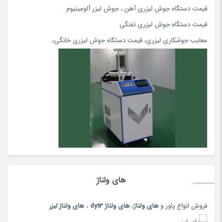
اتو بخار و پرسی
(154)
قیمت دستگاه جوش لیزری آهن
،
جوش لیزر آلومینیوم
اتو مو و حالت دهنده
(108)
قیمت دستگاه جوش لیزری تفنگی
اچ پی hp
(56)
معایب جوشکاری لیزری
،
قیمت دستگاه جوش لیزری خانگی
،
ادویه و چاشنی محلی
(81)
اسباب بازی، کودک و نوزاد
(5396)
اسپری
(144)
اسپیکر بلوتوث و با سیم
(180)
اسپینر، ابزار شوخی و سرگرمی
(170)
اسکوتر
(5)
اسکوتر برقی
(97)
اسکیت و اسکوتر
(64)
اصلاح بدن آقایان
(80)
های ولتاژ
اصلاح بدن بانوان
(112)
فروش انواع پاور و
های ولتاژ
،
های ولتاژ dy13
،
های ولتاژ لیزر
اصلاح موی گوش، بینی و ابرو
(108)