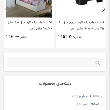
نشانی ایمیل شما منتشر نخواهد شد.
بخش‌های موردنیاز علامت‌گذاری
قابلیت آویز
ندارد
کردن لباس
شده‌اند
*
تخت خواب یک نفره دیپون مدل A-
تخت خواب یک نفره مدل T01 سایز
*
Your rating
سایر
مناسب برای 8
25 سایز 200×90 سانتی متر
90x200 سانتی متر
توضیحات
کیف
1,410,000
1,452,700
تومان
تومان
*
Your review
قابل شست و
شو
جستجو
کم حجم
برای:
بادوام
دسته‌های محصولات
Huawei هوآوی
(46)
Lenovo لنوو
(45)