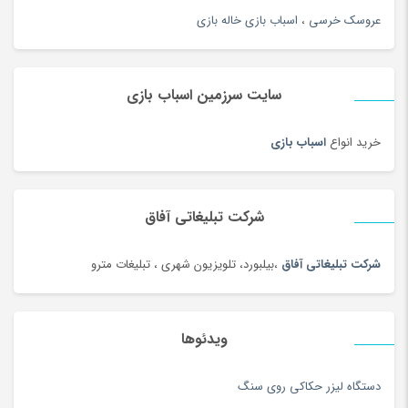
ژل آمیزشی و روغن بدن
(2)
عروسک خرسی
،
اسباب بازی خاله بازی
سازهای ایرانی
(156)
ساعت
(181)
سایت سرزمین اسباب بازی
ساعت
(102)
ساعت دیواری و رومیزی
(187)
خرید انواع
اسباب بازی
ساک ورزشی
(4)
سامسونگ
(196)
سبد دستبافت سنتی
(2)
شرکت تبلیغاتی آفاق
سبزی خشک محلی
(97)
شرکت تبلیغاتی آفاق
،بیلبورد، تلویزیون شهری ، تبلیغات مترو
سرویس خواب
(184)
سرویس غذاخوری
(183)
سرویس و ظروف پخت و پز
(181)
ویدئوها
سس
(100)
دستگاه لیزر حکاکی روی سنگ
سشوار
(108)