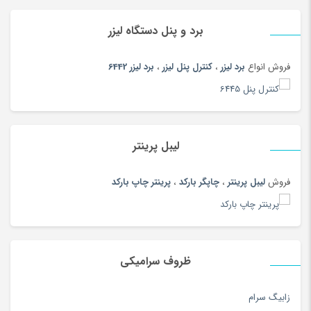
پوشاک ورزشی مردانه
(73)
پوشک
(180)
برد و پنل دستگاه لیزر
پیانو دیجیتال
(164)
فروش انواع
برد لیزر
،
کنترل پنل لیزر
،
برد لیزر 6442
پیچ گوشتی و فازمتر
(150)
پیراهن
(180)
تاب و سرسره
(180)
تابلو
(180)
لیبل پرینتر
تابلو و ساعت
(97)
فروش
لیبل پرینتر
،
چاپگر بارکد
،
پرینتر چاپ بارکد
تب سنج
(33)
تب سنج و دماسنج
(186)
تبر، بیل و کلنگ
(167)
تبلت
(189)
ظروف سرامیکی
تجهیزات آرایشی
(104)
تجهیزات استودیویی
(144)
زابیگ سرام