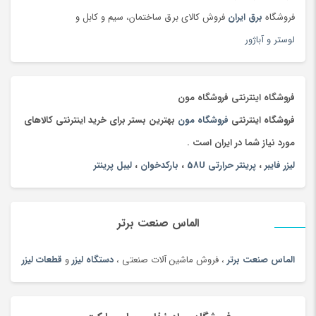
جعبه و دست سازه های هنری
(75)
فروشگاه
برق ایران
فروش کالای برق ساختمان، سیم و کابل و
جلوبندی و تعلیق
(204)
لوستر و آباژور
جوراب و پاپوش کودک و نوزاد
(173)
جیبی
(144)
چادر
(89)
فروشگاه اینترنتی فروشگاه مون
چاقو و ابزار چندکاره
(93)
فروشگاه اینترنتی
فروشگاه مون
بهترین بستر برای خرید اینترنتی کالاهای
چای
(100)
مورد نیاز شما در ایران است .
چای محلی
(98)
لیزر فایبر
،
پرینتر حرارتی 58U
،
بارکدخوان
،
لیبل پرینتر
چتر
(100)
چراغ خواب کودک
(179)
الماس صنعت برتر
چراغ خواب و آباژور
(19)
چراغ خودرو
(182)
الماس صنعت برتر
، فروش ماشین آلات صنعتی ،
دستگاه لیزر
و
قطعات لیزر
چراغ قوه و چراغ پیشانی
(42)
چراغ مطالعه
(191)