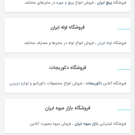
فروشگاه
پیچ ایران
، فروش انواع
پیچ و مهره
در سایزهای مختلف
خامه
(100)
خانه و کاشانه بومی محلی
(100)
خرمای محلی
(98)
فروشگاه لوله ایران
خشکبار و شیرینی
(100)
خواب و حمام
(29)
فروشگاه
لوله ایران
، فروش انواع
لوله
در سایزها و مصارف مختلف
خوار و بار
(1206)
خودرو،ابزار،ماشین آلات و تجهیزات صنعتی
(6926)
فروشگاه دکوریجات
خودکار و روان نویس
(115)
خوراکی های بومی محلی
(1092)
فروشگاه آنلاین
دکوریجات
، فروش انواع محصولات دکوراتیو و
لوازم تزیینی
خوردنی و آشامیدنی
(4545)
خیارشور و ترشیجات
(97)
فروشگاه بازار میوه ایران
دخترانه
(128)
درام، پرکاشن و دف
(166)
فروشگاه اینترنتی
بازار میوه ایران
، فروش
میوه
بصورت آنلاین
دریل، پیچ گوشتی برقی و شارژی
(202)