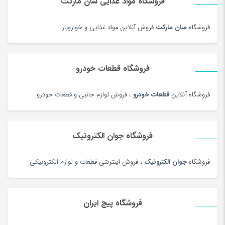
فروشگاه مواد غذایی سان مارکت
چسب صنعتی
(180)
چمدان و ساک
(83)
فروشگاه
سان مارکت
فروش آنلاین مواد غذایی و
خواروبار
چندراهی برق و محافظ ولتاژ
(180)
چیپس و پاپ کورن
(100)
فروشگاه قطعات خودرو
حبوبات و سویا
(100)
حبوبات و سویا محلی
(98)
فروشگاه آنلاین
قطعات خودرو
، فروش لوازم جانبی و
قطعات خودرو
حلقه و انگشتر طلای زنانه
(127)
حلواشکری، ارده و کنجد
(100)
حلواشکری، ارده و کنجد
(92)
فروشگاه جوان الکترونیک
حوله
(180)
فروشگاه
جوان الکترونیک
، فروش اینترنتی
قطعات و لوازم الکترونیکی
حوله و وسایل حمام
(181)
حیوانات خانگی، غذا و لوازم
(326)
خاتم، منبت، حصیری و چوبی
(173)
فروشگاه پیچ ایران
خاک، کود و آفت کش
(1)