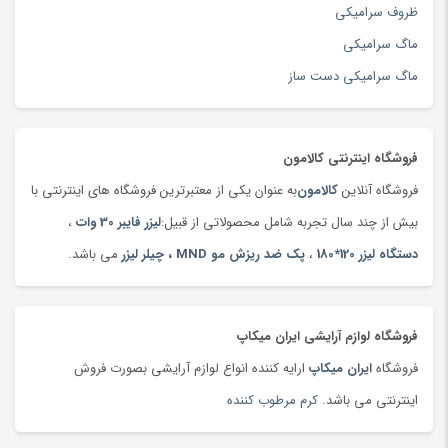
تجهیزات جانبی ایروبیک و تناسب اندام
(76)
ظروف سرامیکی
تجهیزات سفر
(263)
ماگ سرامیکی
تجهیزات و بازی کامپیوتری
(201)
ماگ سرامیکی دست ساز
تخته سرو سنتی
(19)
تخم مرغ
(99)
فروشگاه اینترنتی کالامون
ترازو
(149)
فروشگاه آنلاین
کالامون
به عنوان یکی از معتبرترین فروشگاه های اینترنتی با
ترازو
(47)
بیش از چند سال تجربه شامل محصولاتی از قبیل:
لیزر فایبر 30 وات
،
ترازوی آشپزخانه
(180)
دستگاه لیزر 120*180
،
پک ضد ریزش مو MND
،
چیلر لیزر
می باشد.
تردمیل
(91)
ترمه،‌ قلمکار و دستبافت
(160)
تست قند خون
(130)
فروشگاه لوازم آرایشی ایران میکاپ
تسمه خودرو
(180)
فروشگاه
ایران میکاپ
ارایه کننده انواع لوازم آرایشی بصورت فروش
تشک بازی و پارک بازی
(181)
اینترنتی می باشد.
کرم مرطوب کننده
تشک کودک
(180)