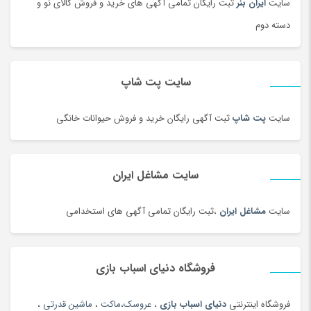
سایت
ایران بنر
ثبت رایگان تمامی آگهی های خرید و فروش کالای نو و
رستورانی و فست فود
(3)
دسته دوم
رنگ
(180)
روغن
(100)
روغن محلی
(95)
سایت پت شاپ
روغن موتور و ضد یخ
(181)
زعفران و زرشک
(108)
سایت
پت شاپ
ثبت آگهی رایگان خرید و فروش حیوانات خانگی
زعفران، زرشک و تزئینات غذا
(92)
زنانه
(35)
سایت مشاغل ایران
زیبایی ناخن ، سنگ پا
(95)
زیرانداز سفری
(91)
سایت
مشاغل ایران
،ثبت رایگان تمامی آگهی های استخدامی
زیورآلات طلا زنانه
(144)
زیورآلات نقره زنانه
(44)
فروشگاه دنیای اسباب بازی
زیورآلات نقره زنانه
(144)
زیورآلات نقره مردانه
(138)
فروشگاه اینترنتی
دنیای اسباب بازی
،
عروسک
،
ماکت
،
ماشین قدرتی
،