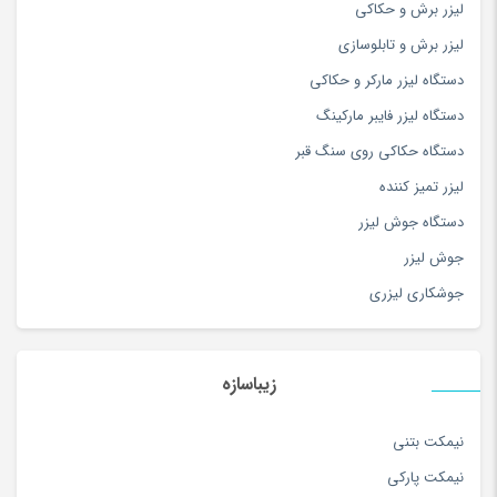
لیزر برش و حکاکی
سفال، سرامیک و چینی
(174)
لیزر برش و تابلوسازی
سه چرخه
(5)
دستگاه لیزر مارکر و حکاکی
سوزن دوزی
(97)
دستگاه لیزر فایبر مارکینگ
سوسیس و کالباس
(100)
دستگاه حکاکی روی سنگ قبر
سیستم صوتی و تصویری
(180)
لیزر تمیز کننده
سیستم نوبت دهی و فراخوان
(2)
دستگاه جوش لیزر
سینمای خانگی و ساندبار
(36)
جوش لیزر
شارژ لپ تاپ
(1)
جوشکاری لیزری
شارژر تبلت و موبایل
(179)
شال و روسری
(180)
شامپو کودک و نوزاد
(180)
زیباسازه
شامپو و مراقبت مو
(253)
شربت و آبمیوه
(100)
نیمکت بتنی
شکر
(100)
نیمکت پارکی