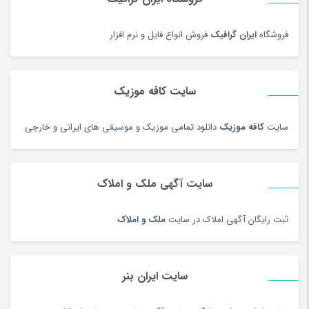
دمنوش
(103)
دوچرخه
(134)
فروشگاه
ایران گرافیک
فروش انواع فایل و
نرم افزار
دوچرخه
(188)
دوربین‌ چاپ سریع
(6)
سایت کافه موزیک
دوربین دو چشمی و شکاری
(199)
دوربین عکاسی دیجیتال
(213)
سایت
کافه موزیک
دانلود تمامی
موزیک
و
موسیقی
های ایرانی و خارجی
دوربین های تحت شبکه
(194)
دوربین و پیجر اتاق کودک
(114)
سایت آگهی ملک و املاک
دوربین‌ ورزشی و فیلم برداری
(179)
دیس و سینی سنتی
(17)
ثبت رایگان آگهی املاک
در سایت
ملک و املاک
دیسک و صفحه کلاچ
(180)
دیگ و قابلمه سنتی
(7)
راکت
(68)
سایت ایران بنر
رب و کنسرو گوجه
(101)