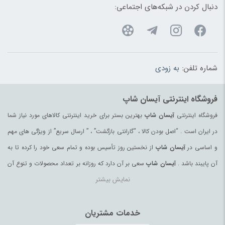
صندلی خودرو کودک و نوزاد
(183)
دنبال کردن در شبکه‌های اجتماعی:
صندلی غذاخوری
(183)
ضد تعریق
(180)
طناب
(96)
شماره تلفن:
به زودی
ظروف پذیرایی
(183)
ظروف یکبار مصرف
(180)
فروشگاه اینترنتی آیسان شاپ
عرقیات و گلاب اصیل
(97)
فروشگاه اینترنتی
آیسان شاپ
بهترین بستر برای خرید اینترنتی کالاهای مورد نیاز شما
عروسک و فیگور
(178)
در ایران است . “اصل بودن کالا ، “گارانتی بازگشت” ، ” ارسال سریع” از ویژگی های مهم
عسل
(99)
و اساسی در
آیسان شاپ
از نخستین روز تأسیس بوده و تمام سعی خود را کرده تا به
عسل محلی
(94)
آن پایبند باشد .
آیسان شاپ
سعی بر آن دارد که روزانه بر تعداد محصولات و تنوع آن
عصای کوهنوردی
(98)
نمایش بیشتر
بیفزاید تا بتواند نیاز همه ی افراد با هر نوع سلیقه را در خرید محصولات اینترنتی مرتفع
عینک آفتابی زنانه
(181)
کند.
عینک آفتابی مردانه
(39)
تمامی کالاها و خدمات در
آیسان شاپ
خدمات مشتریان
حسب مورد دارای مجوز های لازم از مراجع
غذای آماده و نودل
(64)