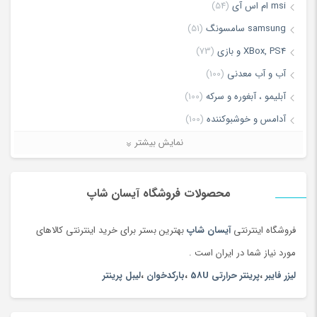
msi ام اس آی
(54)
*
Name
samsung سامسونگ
(51)
XBox, PS4 و بازی
(73)
آب و آب معدنی
(100)
*
Email
آبلیمو ، آبغوره و سرکه
(100)
آدامس و خوشبوکننده
(100)
آرایش چشم و ابرو
(84)
نمایش بیشتر
ذخیره نام، ایمیل و وبسایت من در مرورگر برای زمانی که دوباره دیدگاهی
آرایش صورت
(66)
می‌نویسم.
آرایش لب
(106)
محصولات فروشگاه آیسان شاپ
آرایشی ، بهداشتی و سلامت
(5168)
فروشگاه اینترنتی
آیسان شاپ
بهترین بستر برای خرید اینترنتی کالاهای
آغوشی
(132)
مورد نیاز شما در ایران است .
آکواریوم، غذا و لوازم آبزیان
(156)
لیزر فایبر
،
پرینتر حرارتی 58U
،
بارکدخوان
،
لیبل پرینتر
آلات موسیقی
(1381)
آلبوم عکس
(180)