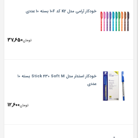
خودکار آرامی مدل K2 کد 10F بسته 10 عددی
37,650
تومان
خودکار استدلر مدل Stick 430 Soft M بسته ۱0
عددی
12,600
تومان