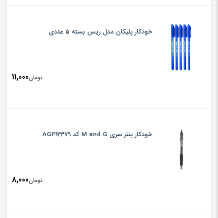
خودکار پلیکان مدل ریس بسته 5 عددی
11,000
تومان
خودکار پنتر سری M and G کد AGP12379
8,000
تومان