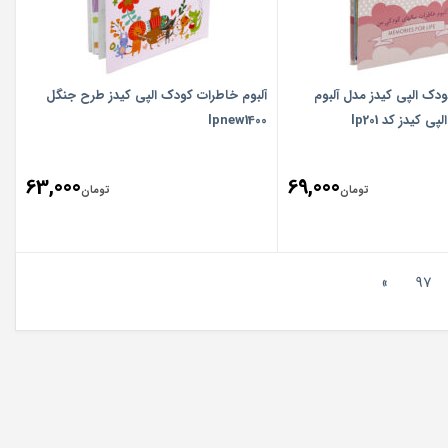
ودک الپی کیدز مدل آلبوم
آلبوم خاطرات کودک الپی کیدز طرح جنگل
کیدز کد lp201
lpnew1400
63,000
69,000
تومان
تومان
»
97