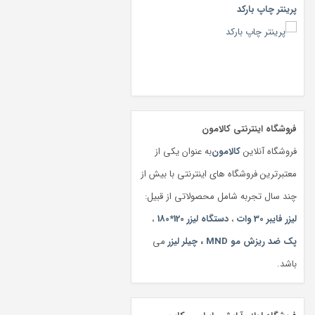
پرینتر چاپ بارکد
فروشگاه اینترنتی کالامون
فروشگاه آنلاین
کالامون
به عنوان یکی از
معتبرترین فروشگاه های اینترنتی با بیش از
چند سال تجربه شامل محصولاتی از قبیل:
لیزر فایبر 30 وات
،
دستگاه لیزر 120*180
،
پک ضد ریزش مو MND
،
چیلر لیزر
می
باشد.