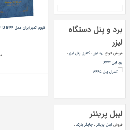
برد و پنل دستگاه
آلبوم تمبر ایران مدل 1344 تا 1352 کد nst-100
لیزر
فروش انواع
برد لیزر
،
کنترل پنل لیزر
،
تو
برد لیزر 6442
لیبل پرینتر
فروش
لیبل پرینتر
،
چاپگر بارکد
،