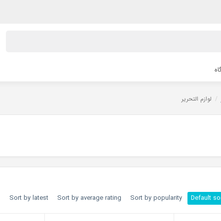
اه
/
لوازم التحریر
h
Sort by latest
Sort by average rating
Sort by popularity
Default so