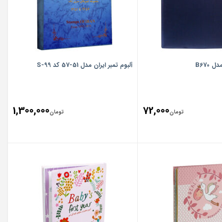
B670
آلبوم تمبر ایران مدل 51-57 کد 99-S
1,300,000
72,000
تومان
تومان