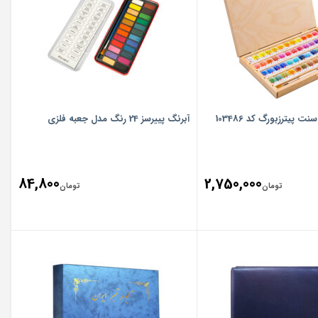
آبرنگ پییرسز 24 رنگ مدل جعبه فلزی
84,800
2,750,000
تومان
تومان