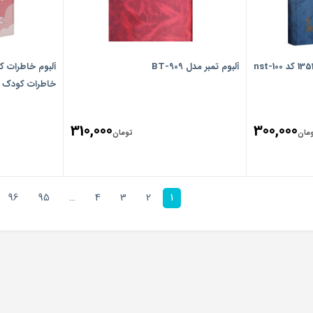
آلبوم تمبر مدل BT-909
آلبوم خاطرات ک
خاطرات کودک الپی 
310,000
300,000
مان
تومان
96
95
…
4
3
2
1