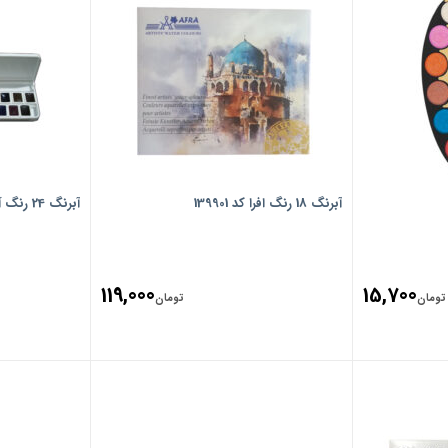
آبرنگ 18 رنگ افرا کد 139901
آبرنگ 24 رنگ آقا میری کد 564
119,000
15,700
تومان
تومان