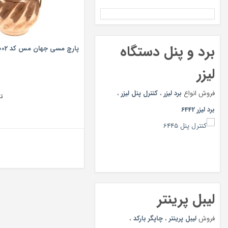
برد و پنل دستگاه
پارچ مسی جهان مس کد 8002 سایز بزرگ
لیزر
فروش انواع
برد لیزر
،
کنترل پنل لیزر
،
ت
برد لیزر 6442
لیبل پرینتر
فروش
لیبل پرینتر
،
چاپگر بارکد
،