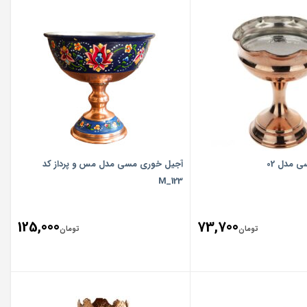
 مدل 02
آجیل خوری مسی مدل مس و پرداز کد
M_123
125,000
73,700
تومان
تومان