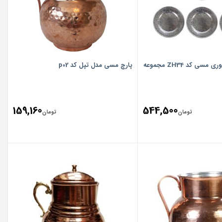
بشقاب میوه خوری مسی کد ZH34 مجموعه
پارچ مسی مدل تپل کد p02
159,160
544,500
تومان
تومان