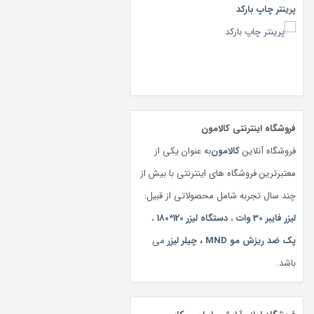
پرینتر چاپ بارکد
فروشگاه اینترنتی کالامون
فروشگاه آنلاین
کالامون
به عنوان یکی از
معتبرترین فروشگاه های اینترنتی با بیش از
چند سال تجربه شامل محصولاتی از قبیل:
لیزر فایبر 30 وات
،
دستگاه لیزر 120*180
،
پک ضد ریزش مو MND
،
چیلر لیزر
می
باشد.