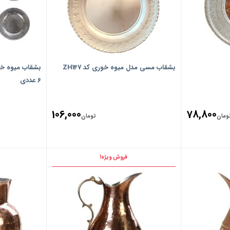
بشقاب مسی مدل میوه خوری کد ZH147
6 عددی
106,000
78,800
ومان
تومان
فروش ویژه!