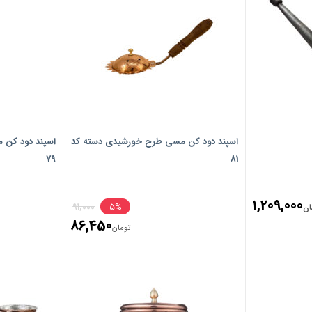
اسپند دود کن مسی طرح خورشیدی دسته کد
اسپند دود کن
79
81
Original
1,209,000
91,000
5%
ان
86,450
price
تومان
Current
was:
price
تومان91,000.
is:
تومان86,450.