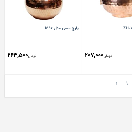
پارچ مسی مدل M96
263,500
207,000
تومان
تومان
»
9