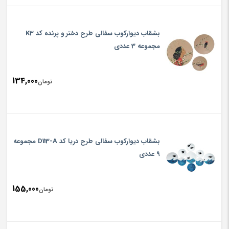
بشقاب دیوارکوب سفالی طرح دختر و پرنده کد K3
مجموعه 3 عددی
134,000
تومان
بشقاب دیوارکوب سفالی طرح دریا کد D113-A مجموعه
9 عددی
155,000
تومان