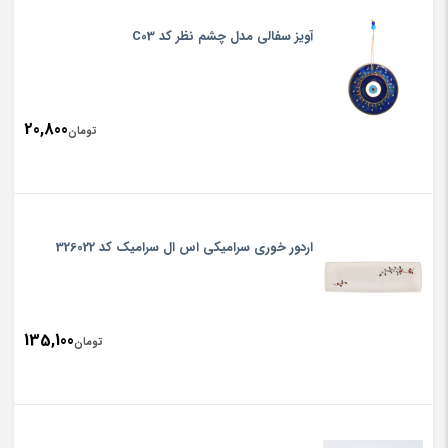
آویز سفالی مدل چشم نظر کد C03
20,800
تومان
اردور خوری سرامیکی اس ال سرامیک کد 326022
135,100
تومان