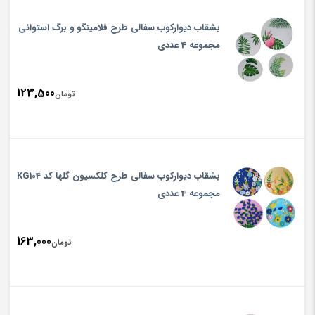
بشقاب دیوارکوب سفالی طرح فلامینگو و برگ استوائی
مجموعه 4 عددی
123,500
تومان
بشقاب دیوارکوب سفالی طرح کلکسیون گلها کد KG104
مجموعه 4 عددی
163,000
تومان