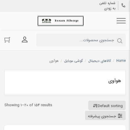
شماره تلفن
به زودی
ورود به حسا
Home
/
کالاهای دیجیتال
/
گوشی موبایل
/
هوآوی
هوآوی
Showing 1–20 of 154 results
Default sorting
جستجوی پیشرفته