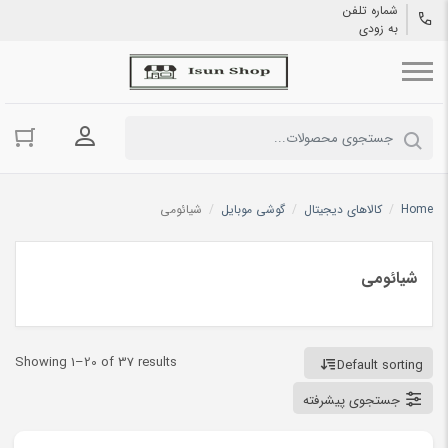
شماره تلفن
به زودی
ورود به حسا
Home
/
کالاهای دیجیتال
/
گوشی موبایل
/
شیائومی
شیائومی
Showing 1–20 of 37 results
Default sorting
جستجوی پیشرفته