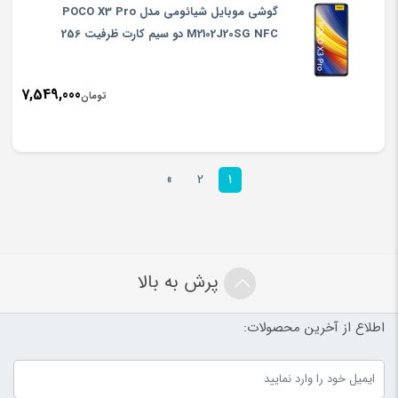
گوشی موبایل شیائومی مدل POCO X3 Pro
M2102J20SG NFC دو سیم‌ کارت ظرفیت 256
گیگابایت و 8 گیگابایت رم
7,549,000
تومان
»
2
1
پرش به بالا
اطلاع از آخرین محصولات: