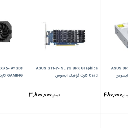
X1650 A4GD6
ASUS GT1030 SL 2G BRK Graphics
ASUS DR
Card کارت گرافیک ایسوس
GAMING کارت گرافیک ایسوس
3,800,000
480,000
مان
تومان