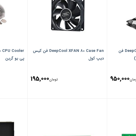
DeepCool RF140 2 in 1 Case Fan فن
DeepCool XFAN 80 Case Fan فن کیس
دیپ کول
پی یو گرین
195,000
950,000
مان
تومان