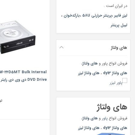
در ایران است .
لیزر فایبر
،
پرینتر حرارتی 58U
،
بارکدخوان
،
لیبل پرینتر
های ولتاژ
فروش انواع پاور و
های ولتاژ
،
W-24D5MT Bulk Internal
های ولتاژ dy13
،
های ولتاژ لیزر
DVD Drive دی وی دی رایتر ایسوس
تو
های ولتاژ
فروش انواع
پاور
و
های ولتاژ
،
های ولتاژ dy13
،
های ولتاژ لیزر