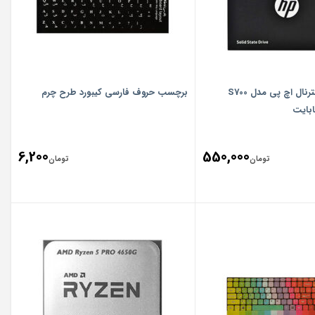
اس اس دی اینترنال اچ پی مدل S700
برچسب حروف فارسی کیبورد طرح چرم
6,200
550,000
تومان
تومان