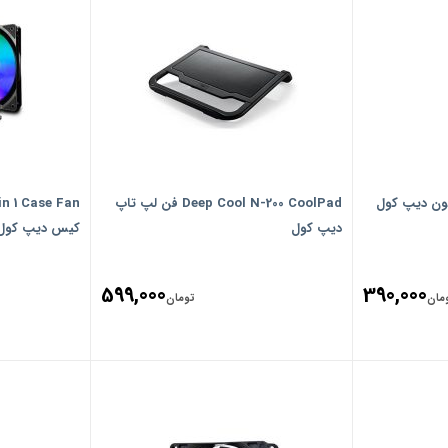
Deep Cool N-200 CoolPad فن لپ تاپ
دیپ کول
کیس دیپ کول (پک 
599,000
390,000
مان
تومان