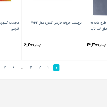
طرح مات به
برچسب حروف فارسی کیبورد مدل 7232
رای لپ تاپ
فارسی
6,200
14,300
تومان
تومان
7
6
…
4
3
2
1