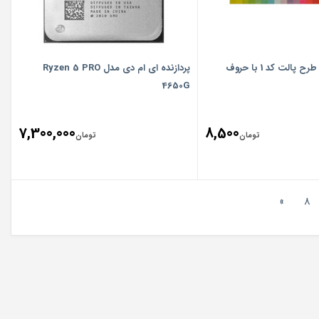
برچسب کیبورد طرح پالت کد 1 با حروف
پردازنده ای ام دی مدل Ryzen 5 PRO
4650G
7,300,000
8,500
تومان
تومان
»
8