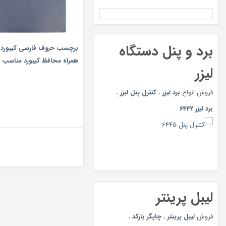
برد و پنل دستگاه
برچسب حروف فارسی کیبورد 
همراه محافظ کیبورد مناسب ب
لیزر
15.6 اینچ
فروش انواع
برد لیزر
،
کنترل پنل لیزر
،
برد لیزر 6442
لیبل پرینتر
فروش
لیبل پرینتر
،
چاپگر بارکد
،