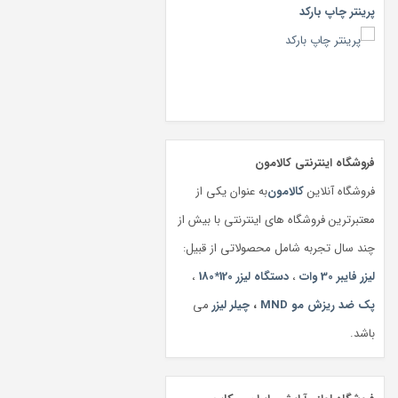
پرینتر چاپ بارکد
فروشگاه اینترنتی کالامون
فروشگاه آنلاین
کالامون
به عنوان یکی از
معتبرترین فروشگاه های اینترنتی با بیش از
چند سال تجربه شامل محصولاتی از قبیل:
لیزر فایبر 30 وات
،
دستگاه لیزر 120*180
،
پک ضد ریزش مو MND
،
چیلر لیزر
می
باشد.