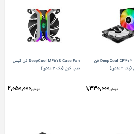
DeepCool CF140 2 in 1 Case Fan فن
DeepCool MF120S Case Fan فن کیس
2 عددی)
دیپ کول (پک 3 عددی)
2,050,000
1,330,000
تومان
تومان