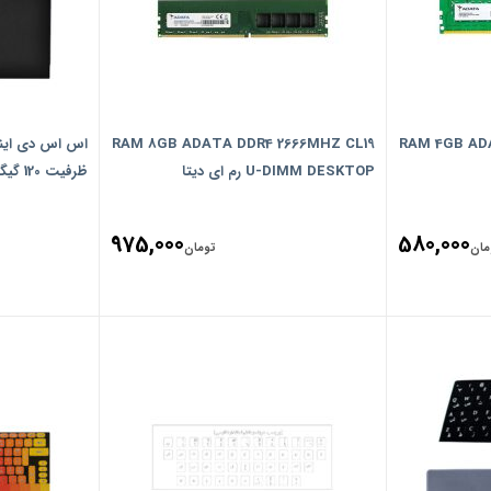
RAM 8GB ADATA DDR4 2666MHZ CL19
RAM 4GB AD
U-DIMM DESKTOP رم ای دیتا
ظرفیت 120 گیگابایت
975,000
580,000
مان
تومان