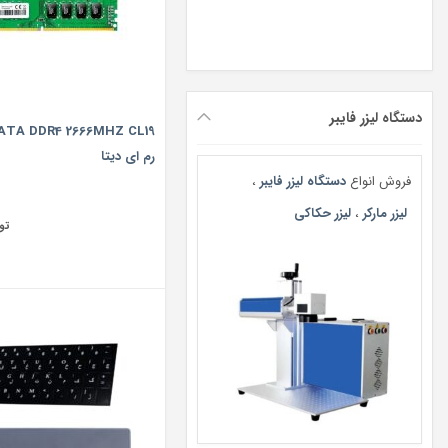
دستگاه لیزر فایبر
ATA DDR4 2666MHZ CL19
رم ای دیتا
فروش انواع
دستگاه لیزر فایبر
،
لیزر مارکر
،
لیزر حکاکی
تو