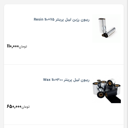
ریبون رزین لیبل پرینتر Resin 110×75
110,000
تومان
ریبون لیبل پرینتر Wax 110×300
650,000
تومان