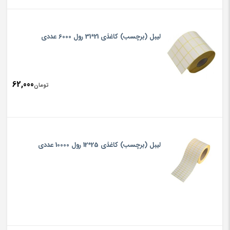
لیبل (برچسب) کاغذی 21*31 رول 6000 عددی
62,000
تومان
لیبل (برچسب) کاغذی 25*12 رول 10000 عددی