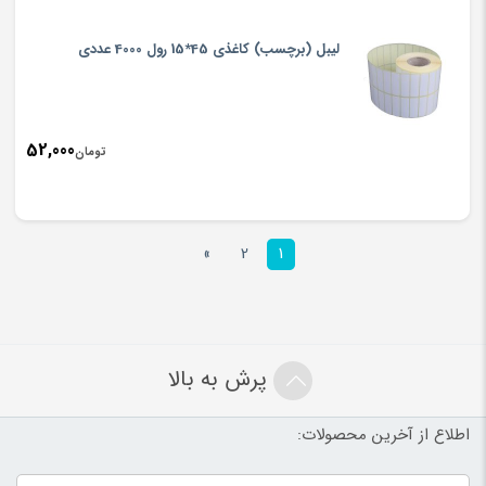
لیبل (برچسب) کاغذی 45*15 رول 4000 عددی
52,000
تومان
»
2
1
پرش به بالا
اطلاع از آخرین محصولات: