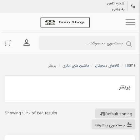
شماره تلفن
به زودی
ورود به حسا
Home
/
کالاهای دیجیتال
/
ماشین های اداری
/
پرینتر
پرینتر
Showing 1–20 of 259 results
Default sorting
جستجوی پیشرفته