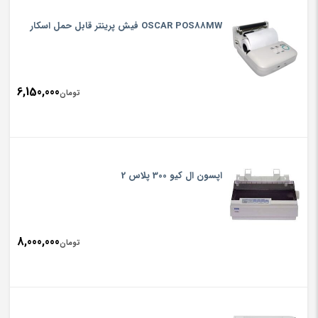
OSCAR POS88MW فيش پرينتر قابل حمل اسكار
6,150,000
تومان
اپسون ال کیو 300 پلاس 2
8,000,000
تومان