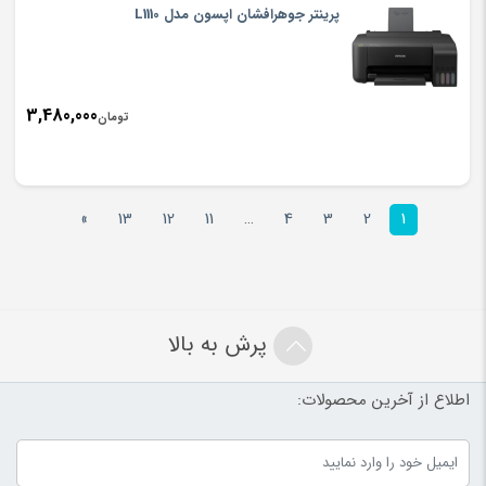
پرینتر جوهرافشان اپسون مدل L1110
3,480,000
تومان
»
13
12
11
…
4
3
2
1
پرش به بالا
اطلاع از آخرین محصولات: