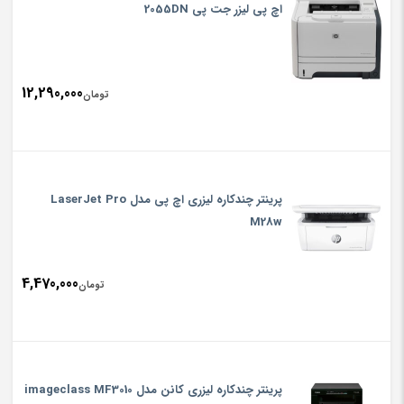
اچ پی لیزر جت پی 2055DN
12,290,000
تومان
پرینتر چندکاره لیزری اچ پی مدل LaserJet Pro
M28w
4,470,000
تومان
پرینتر چندکاره لیزری کانن مدل imageclass MF3010