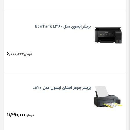
پرینتر اپسون مدل EcoTank L3160
6,000,000
تومان
پرینتر جوهر افشان اپسون مدل L1300
11,490,000
تومان