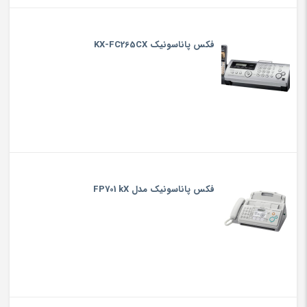
فکس پاناسونیک KX-FC265CX
فکس پاناسونیک مدل FP701 kX