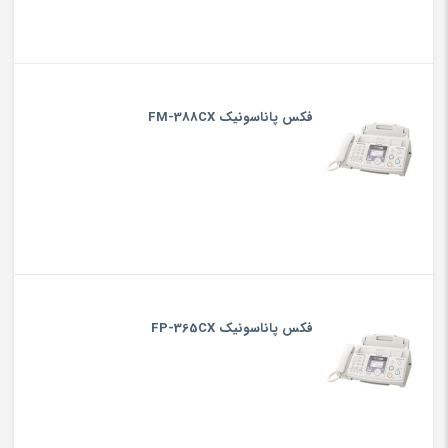
فکس پاناسونیک FM-388CX
فکس پاناسونیک FP-365CX