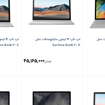
افت مدل
لپ تاپ 13 اینچی مایکروسافت مدل
لپ تاپ
ce Book 3- E
Surface Book 3- D
45,165,000
تومان