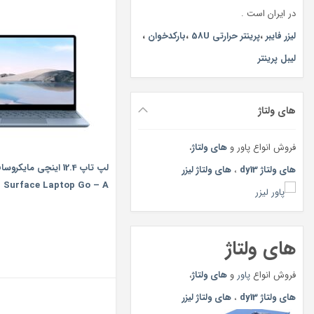
در ایران است .
لیزر فایبر
،
پرینتر حرارتی 58U
،
بارکدخوان
،
لیبل پرینتر
های ولتاژ
فروش انواع پاور و
های ولتاژ
،
لپ تاپ 12.4 اینچی مایک
های ولتاژ dy13
،
های ولتاژ لیزر
Surface Laptop Go – A
های ولتاژ
فروش انواع
پاور
و
های ولتاژ
،
های ولتاژ dy13
،
های ولتاژ لیزر