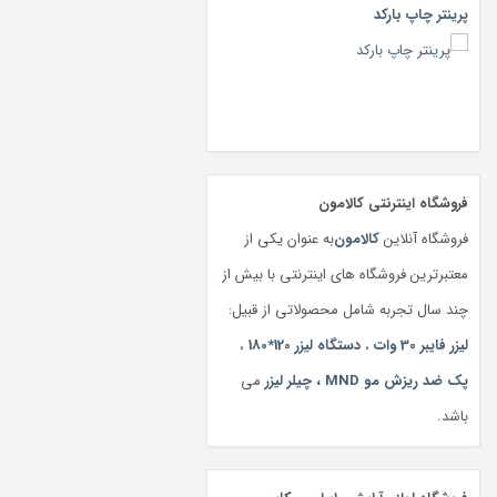
پرینتر چاپ بارکد
فروشگاه اینترنتی کالامون
فروشگاه آنلاین
کالامون
به عنوان یکی از
معتبرترین فروشگاه های اینترنتی با بیش از
چند سال تجربه شامل محصولاتی از قبیل:
لیزر فایبر 30 وات
،
دستگاه لیزر 120*180
،
پک ضد ریزش مو MND
،
چیلر لیزر
می
باشد.