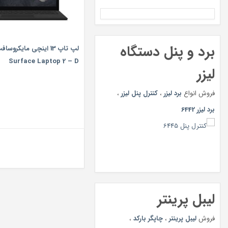
برد و پنل دستگاه
لپ تاپ 13 اینچی مایکروس
Surface Laptop 2 – D
لیزر
فروش انواع
برد لیزر
،
کنترل پنل لیزر
،
برد لیزر 6442
لیبل پرینتر
فروش
لیبل پرینتر
،
چاپگر بارکد
،