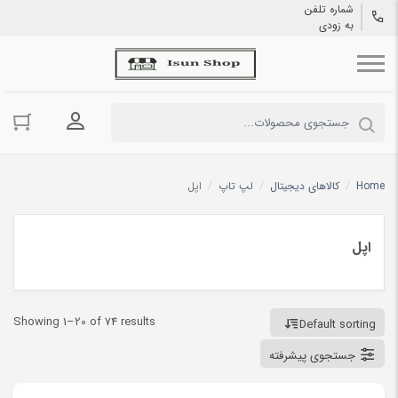
شماره تلفن
به زودی
ورود به حسا
Home
/
کالاهای دیجیتال
/
لپ تاپ
/
اپل
اپل
Showing 1–20 of 74 results
Default sorting
جستجوی پیشرفته