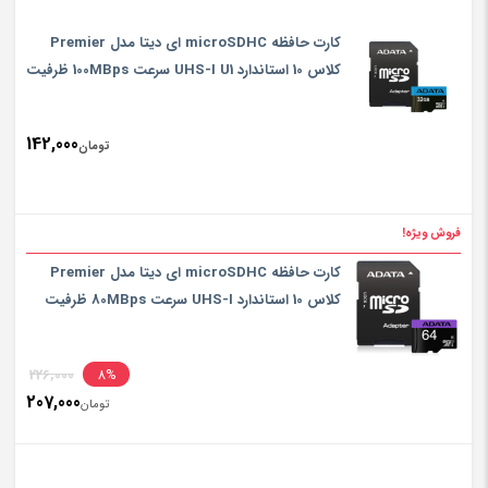
کارت حافظه‌ microSDHC ای دیتا مدل Premier
کلاس 10 استاندارد UHS-I U1 سرعت 100MBps ظرفیت
32 گیگابایت به همراه آداپتور SD
142,000
تومان
فروش ویژه!
کارت حافظه microSDHC ای دیتا مدل Premier
کلاس 10 استاندارد UHS-I سرعت 80MBps ظرفیت
64 گیگابایت
inal
226,000
8%
207,000
rice
تومان
ent
rice
تومان,000