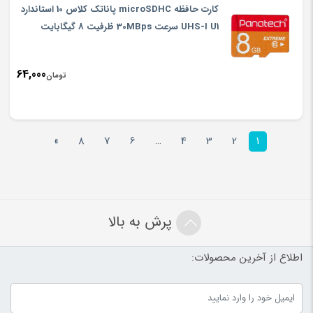
is:
کارت حافظه microSDHC پاناتک کلاس 10 استاندارد
تومان,000
UHS-I U1 سرعت 30MBps ظرفیت 8 گیگابایت
64,000
تومان
»
8
7
6
…
4
3
2
1
پرش به بالا
اطلاع از آخرین محصولات: