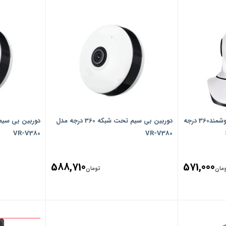
دوربین تحت شبکه بیسیم هوشمند360 درجه
دوربین بی سیم تحت شبکه 360 درجه مدل
VR-V380
VR-V380
588,710
571,000
مان
تومان