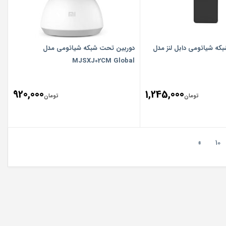
که شیائومی دابل لنز مدل
دوربین تحت شبکه شیائومی مدل
MJSXJ02CM Global
920,000
1,245,000
تومان
تومان
»
10