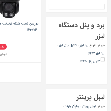
برد و پنل دستگاه
IP430PI
لیزر
فروش انواع
برد لیزر
،
کنترل پنل لیزر
،
20%
برد لیزر 6442
تومان
لیبل پرینتر
فروش
لیبل پرینتر
،
چاپگر بارکد
،