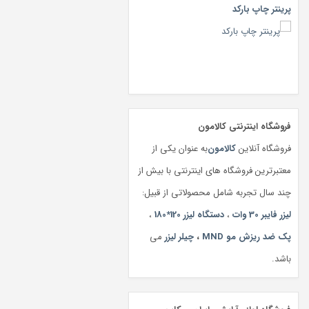
پرینتر چاپ بارکد
فروشگاه اینترنتی کالامون
فروشگاه آنلاین
کالامون
به عنوان یکی از
معتبرترین فروشگاه های اینترنتی با بیش از
چند سال تجربه شامل محصولاتی از قبیل:
لیزر فایبر 30 وات
،
دستگاه لیزر 120*180
،
پک ضد ریزش مو MND
،
چیلر لیزر
می
باشد.