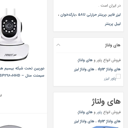
در ایران است .
لیزر فایبر
،
پرینتر حرارتی 58U
،
بارکدخوان
،
لیبل پرینتر
های ولتاژ
فروش انواع پاور و
های ولتاژ
،
های ولتاژ dy13
،
های ولتاژ لیزر
سیمنت مدل – SP2960HHD
تو
های ولتاژ
فروش انواع
پاور
و
های ولتاژ
،
های ولتاژ dy13
،
های ولتاژ لیزر