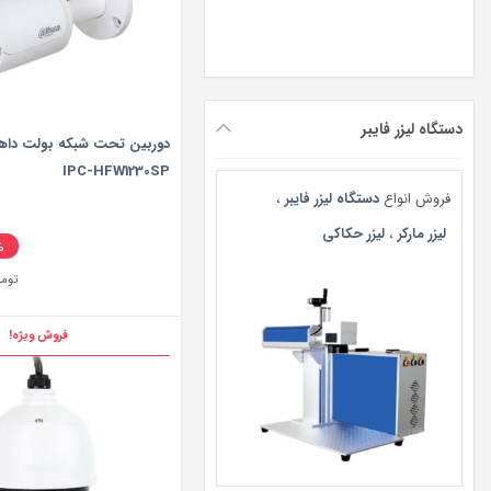
دستگاه لیزر فایبر
IPC-HFW1230SP
فروش انواع
دستگاه لیزر فایبر
،
لیزر مارکر
،
لیزر حکاکی
%
توما
فروش ویژه!