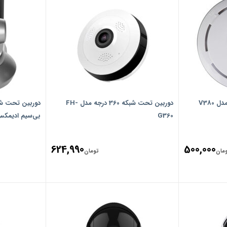
دوربین بی سیم تحت شبکه مدل V380
دوربین تحت شبکه 360 درجه مدل FH-
G360
بی‌سیم ادیمکس 7110W
624,990
500,000
مان
تومان