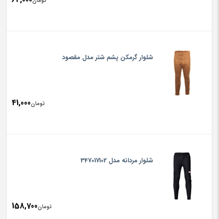
تومان
شلوار گرمکن پشم شتر مدل مقصود
41,000
تومان
شلوار مردانه مدل 347017102
158,700
تومان