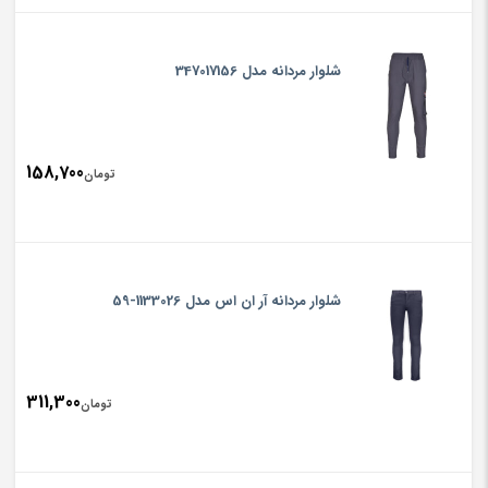
شلوار مردانه مدل 347017156
158,700
تومان
شلوار مردانه آر ان اس مدل 1133026-59
311,300
تومان