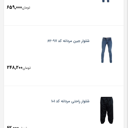
659,000
تومان
شلوار جین مردانه کد 97-62
248,200
تومان
شلوار راحتی مردانه کد 101
62,000