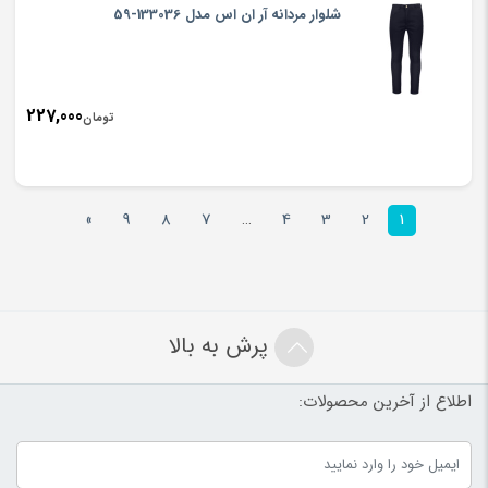
شلوار مردانه آر ان اس مدل 133036-59
227,000
تومان
»
9
8
7
…
4
3
2
1
پرش به بالا
اطلاع از آخرین محصولات: