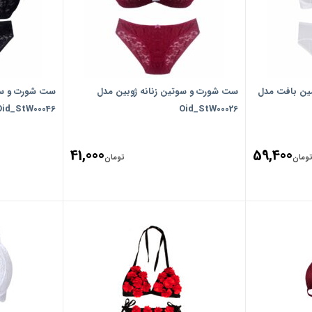
ین بافت مدل
ست شورت و سوتین زنانه ژوبین مدل
ست شورت و سوت
Oid_StW00046
Oid_StW00026
41,000
59,400
ومان
تومان