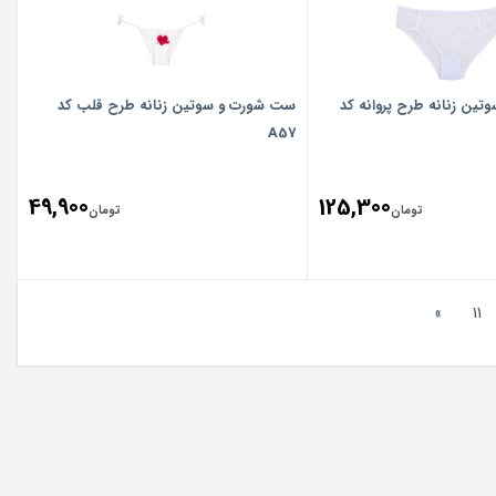
ین زنانه طرح پروانه کد
ست شورت و سوتین زنانه طرح قلب کد
A57
49,900
125,300
تومان
تومان
»
11