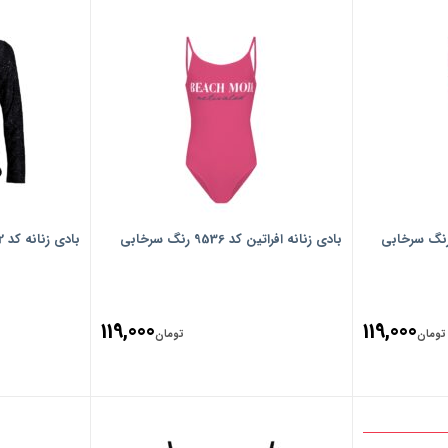
بادی زنانه افراتین کد 9536 رنگ سرخابی
بادی زنانه کد 358020102
119,000
119,000
تومان
تومان