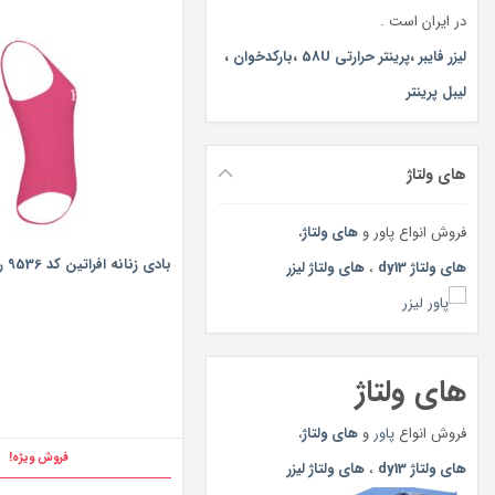
در ایران است .
لیزر فایبر
،
پرینتر حرارتی 58U
،
بارکدخوان
،
لیبل پرینتر
های ولتاژ
فروش انواع پاور و
های ولتاژ
،
بادی زنانه افراتین کد 9536 رنگ سرخابی
های ولتاژ dy13
،
های ولتاژ لیزر
های ولتاژ
فروش انواع
پاور
و
های ولتاژ
،
فروش ویژه!
های ولتاژ dy13
،
های ولتاژ لیزر