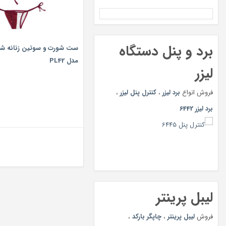
برد و پنل دستگاه
ست شورت و سوتین زنانه شق
مدل PL42
لیزر
فروش انواع
برد لیزر
،
کنترل پنل لیزر
،
برد لیزر 6442
لیبل پرینتر
فروش
لیبل پرینتر
،
چاپگر بارکد
،