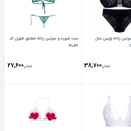
ین زنانه ژوبین مدل
ست شورت و سوتین زنانه شقایق طهران کد
PL122
27,600
38,700
تومان
تومان