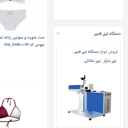
دستگاه لیزر فایبر
ست شورت و سوتین زنانه ثم
عروس کد Oid_StW00073
فروش انواع
دستگاه لیزر فایبر
،
لیزر مارکر
،
لیزر حکاکی
ت