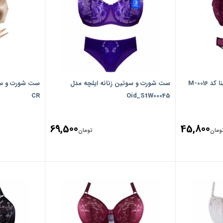
M-001
ست شورت و سوتین زنانه ایلچه مدل
CR
Oid_StW00045
69,500
45,800
ومان
تومان