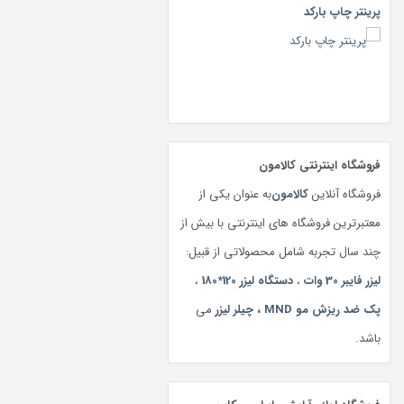
پرینتر چاپ بارکد
فروشگاه اینترنتی کالامون
فروشگاه آنلاین
کالامون
به عنوان یکی از
معتبرترین فروشگاه های اینترنتی با بیش از
چند سال تجربه شامل محصولاتی از قبیل:
لیزر فایبر 30 وات
،
دستگاه لیزر 120*180
،
پک ضد ریزش مو MND
،
چیلر لیزر
می
باشد.