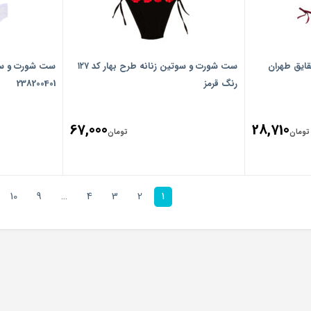
ایق طهران
ست شورت و سوتین زنانه طرح بهار کد ۱۲۷
ست شورت و سوت
رنگ قرمز
238200401
67,000
28,710
تومان
تومان
10
9
…
4
3
2
1