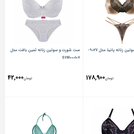
ست شورت و سوتین زنانه پانیذ مدل 9027-
ست شورت و سوتین زنانه ثمین بافت مدل
StW000107
42,000
178,900
تومان
تومان