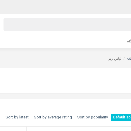
اه
نه
/
لباس زیر
h
Sort by latest
Sort by average rating
Sort by popularity
Default so