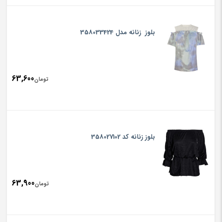
بلوز زنانه مدل 358033424
63,600
تومان
بلوز زنانه کد 358027102
63,900
تومان