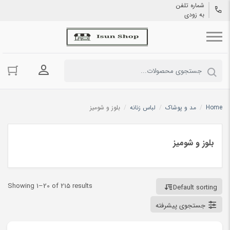
شماره تلفن
به زودی
ورود به حسا
Home
/
مد و پوشاک
/
لباس زنانه
/
بلوز و شومیز
بلوز و شومیز
Showing 1–20 of 215 results
Default sorting
جستجوی پیشرفته