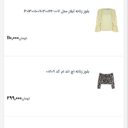
بلوز زنانه آیلار مدل P013001007030044-007
110,000
تومان
بلوز زنانه اچ اند ام کد 00209
299,000
تومان