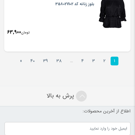
بلوز زنانه کد 358027102
63,900
تومان
»
40
39
38
…
4
3
2
1
پرش به بالا
اطلاع از آخرین محصولات: