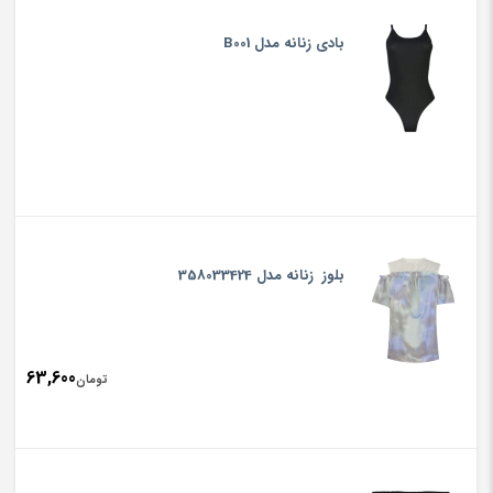
بادی زنانه مدل B001
بلوز زنانه مدل 358033424
63,600
تومان