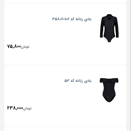
بادی زنانه کد 358020102
75,800
تومان
بادی زنانه کد 53
238,000
تومان