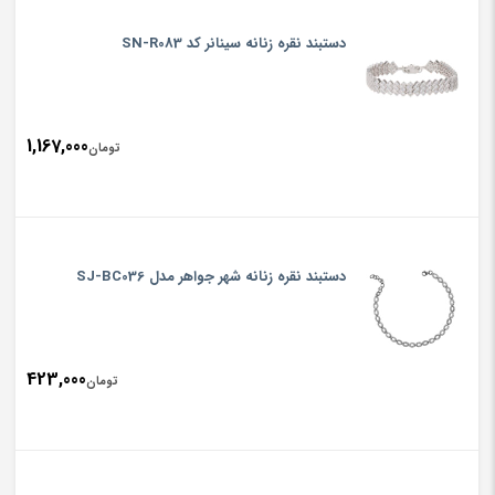
دستبند نقره زنانه سینانر کد SN-R083
1,167,000
تومان
دستبند نقره زنانه شهر جواهر مدل SJ-BC036
423,000
تومان