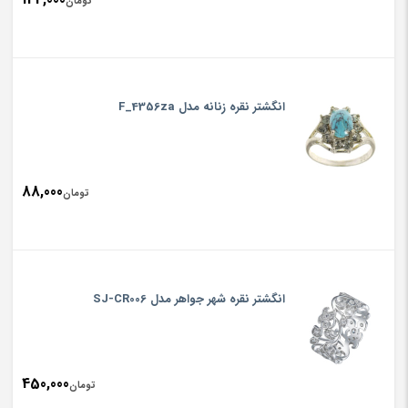
تومان
انگشتر نقره زنانه مدل F_4356za
88,000
تومان
انگشتر نقره شهر جواهر مدل SJ-CR006
450,000
تومان