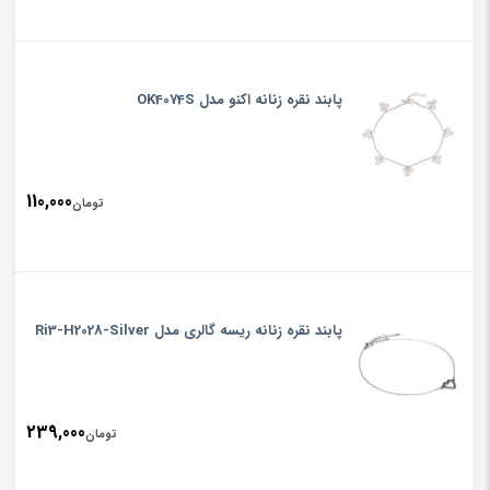
پابند نقره زنانه اکنو مدل OK4074S
110,000
تومان
پابند نقره زنانه ریسه گالری مدل Ri3-H2028-Silver
239,000
تومان