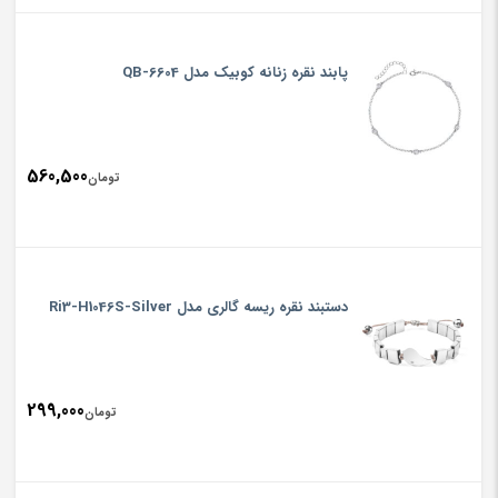
پابند نقره زنانه کوبیک مدل QB-6604
560,500
تومان
دستبند نقره ریسه گالری مدل Ri3-H1046S-Silver
299,000
تومان