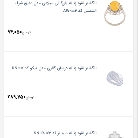
انگشتر نقره زنانه بازرگانی میلادی مدل عقیق شرف
الشمس کد AW-004
94,050
تومان
انگشتر نقره زنانه درسان گالری مدل نیکو کد DS 412
289,750
تومان
انگشتر نقره زنانه سینانر کد SN-R0173