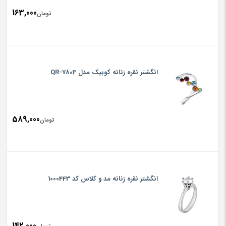
163,000
تومان
انگشتر نقره زنانه کوبیک مدل QR-7804
589,000
تومان
انگشتر نقره زنانه مد و کلاس کد 1000443
142,000