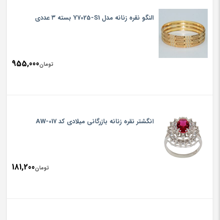
النگو نقره زنانه مدل Y7025-S1 بسته ۳ عددی
955,000
تومان
انگشتر نقره زنانه بازرگانی میلادی کد AW-017
181,200
تومان