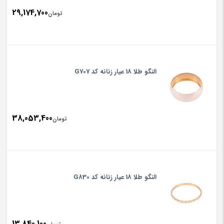
29,174,700
تومان
النگو طلا 18 عیار زنانه کد G707
38,053,400
تومان
النگو طلا 18 عیار زنانه کد G830
13,840,100