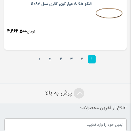
النگو طلا 18 عیار گوی گالری مدل G283
4,462,500
تومان
»
5
4
3
2
1
پرش به بالا
اطلاع از آخرین محصولات: