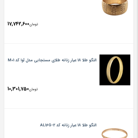
17,742,600
تومان
النگو طلا 18 عیار زنانه طلای مستجابی مدل آوا کد M01
10,301,750
تومان
النگو طلا 18 عیار زنانه کد AL16G-2