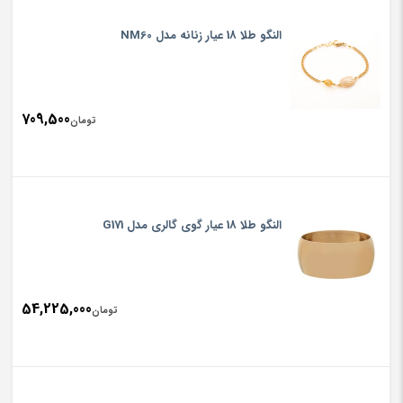
النگو طلا 18 عیار زنانه مدل NM60
709,500
تومان
النگو طلا 18 عیار گوی گالری مدل G171
54,225,000
تومان