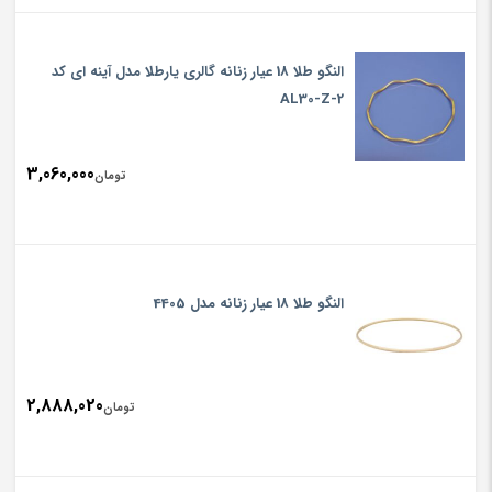
النگو طلا 18 عیار زنانه گالری یارطلا مدل آینه ای کد
AL30-Z-2
3,060,000
تومان
النگو طلا 18 عیار زنانه مدل 4405
2,888,020
تومان