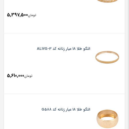
5,397,500
تومان
النگو طلا 18 عیار زنانه کد AL17G-3
5,610,000
تومان
النگو طلا 18 عیار زنانه کد G588