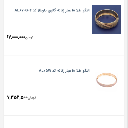
النگو طلا 18 عیار زنانه گالری یارطلا کد AL67-G-4
17,000,000
تومان
النگو طلا 18 عیار زنانه کد AL05W
7,352,500
تومان