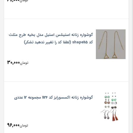
تومان
گوشواره زنانه استینلس استیل مدل بخیه طرح مثلث
کد shape115 (لطفا کد را تغییر ندهید تشکر)
30,000
تومان
گوشواره زنانه اکسسورایز کد 1124 مجموعه 12 عددی
96,000
تومان