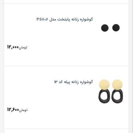
گوشواره زنانه پایتخت مدل PS806
12,000
تومان
گوشواره زنانه پیله کد 13
12,600
تومان