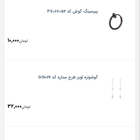
پیرسینگ گوش کد PS066054
10,000
تومان
گوشواره آویز طرح ستاره کد GO1024
32,000
تومان