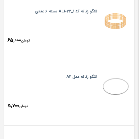
النگو زنانه کد AL1032_1 بسته 6 عددی
65,000
تومان
النگو زنانه مدل A2
5,700
تومان