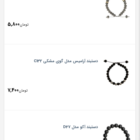
5,800
تومان
دستبند آرامیس مدل گوی مشکی C132
7,400
تومان
دستبند آکو مدل D47