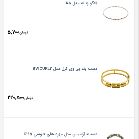
النگو زنانه مدل A5
5,700
تومان
دست بند بی وی کرل مدل BVICURL2
220,500
تومان
دستبند آرامیس مدل مهره های طوسی C195