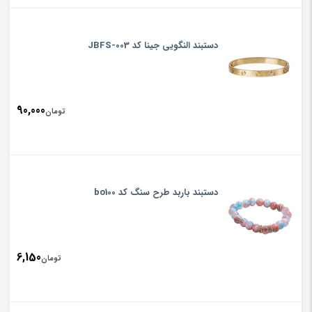
دستبند النگویی جینا کد JBFS-003
90,000
تومان
دستبند باربد طرح سنگ کد bo100
6,150
تومان