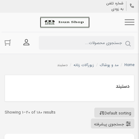
شماره تلفن
به زودی
ورود به حسا
Home
/
مد و پوشاک
/
زیورآلات زنانه
/
دستبند
دستبند
Showing 1–20 of 180 results
Default sorting
جستجوی پیشرفته