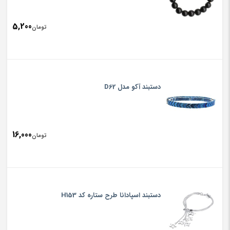
5,200
تومان
دستبند آکو مدل D62
16,000
تومان
دستبند اسپادانا طرح ستاره کد H153