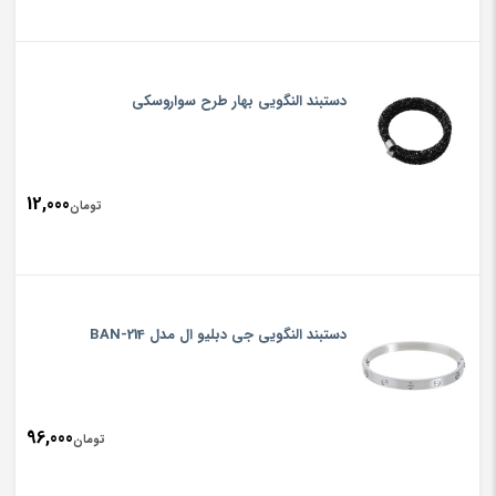
دستبند النگویی بهار طرح سواروسکی
12,000
تومان
دستبند النگویی جی دبلیو ال مدل BAN-214
96,000
تومان