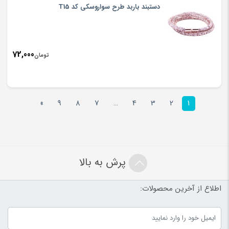
دستبند باربد طرح سواروسکی کد T15
72,000
تومان
»
9
8
7
…
4
3
2
1
پرش به بالا
اطلاع از آخرین محصولات: