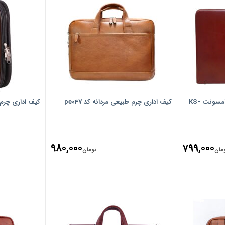
کیف اداری چرم زانکو مدل سامسونت KS-
کیف اداری چرم طبیعی مردانه کد pe047
کیف اداری چرم ما
980,000
799,000
مان
تومان