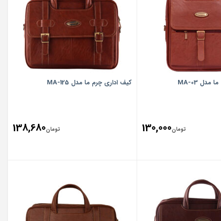
مدل MA-03
کیف اداری چرم ما مدل MA-125
138,680
130,000
تومان
تومان