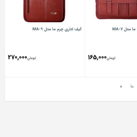
 مدل MA-7
کیف اداری چرم ما مدل MA-9
270,000
165,000
تومان
تومان
»
10