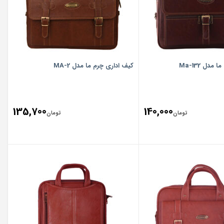
دل Ma-132
کیف اداری چرم ما مدل MA-2
135,700
140,000
تومان
تومان