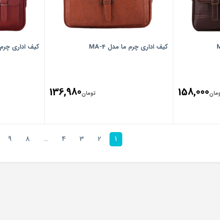
کیف اداری چرم ما مدل MA-4
کیف اداری چرم ما
136,980
158,000
مان
تومان
9
8
…
4
3
2
1