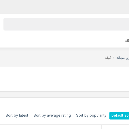
اه
 مردانه
/
کیف
h
Sort by latest
Sort by average rating
Sort by popularity
Default so