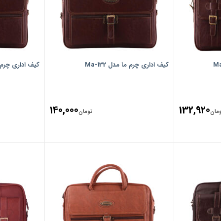
کیف اداری چرم ما مدل Ma-132
کیف اداری چرم ما م
140,000
132,920
مان
تومان