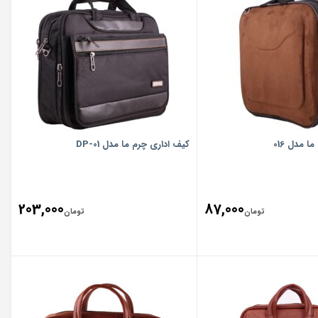
 مدل 016
کیف اداری چرم ما مدل DP-01
203,000
87,000
تومان
تومان