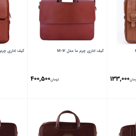
کیف اداری چرم ما مدل M-12
کیف اداری چرم ما 
400,500
133,000
مان
تومان