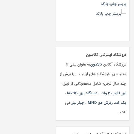
پرینتر چاپ بارکد
فروشگاه اینترنتی کالامون
فروشگاه آنلاین
کالامون
به عنوان یکی از
معتبرترین فروشگاه های اینترنتی با بیش از
چند سال تجربه شامل محصولاتی از قبیل:
لیزر فایبر 30 وات
،
دستگاه لیزر 120*180
،
پک ضد ریزش مو MND
،
چیلر لیزر
می
باشد.