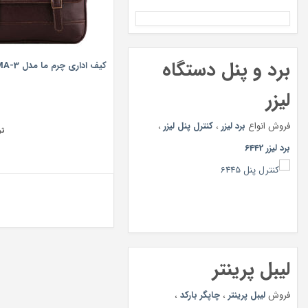
برد و پنل دستگاه
کیف اداری چرم ما مدل MA-3
لیزر
فروش انواع
برد لیزر
،
کنترل پنل لیزر
،
تو
برد لیزر 6442
لیبل پرینتر
فروش
لیبل پرینتر
،
چاپگر بارکد
،