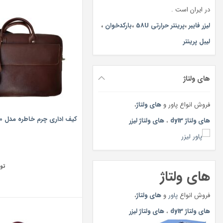
در ایران است .
لیزر فایبر
،
پرینتر حرارتی 58U
،
بارکدخوان
،
لیبل پرینتر
های ولتاژ
فروش انواع پاور و
های ولتاژ
،
کیف اداری چرم خاطره مدل MD-150
های ولتاژ dy13
،
های ولتاژ لیزر
تو
های ولتاژ
فروش انواع
پاور
و
های ولتاژ
،
های ولتاژ dy13
،
های ولتاژ لیزر