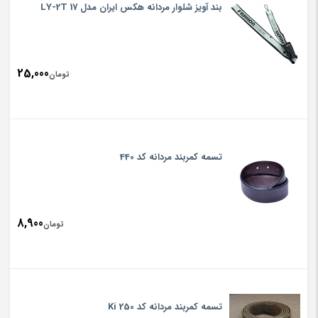
بند آویز شلوار مردانه هکس ایران مدل LY-2T 17
25,000
تومان
تسمه کمربند مردانه کد 440
8,900
تومان
تسمه کمربند مردانه کد Ki 250