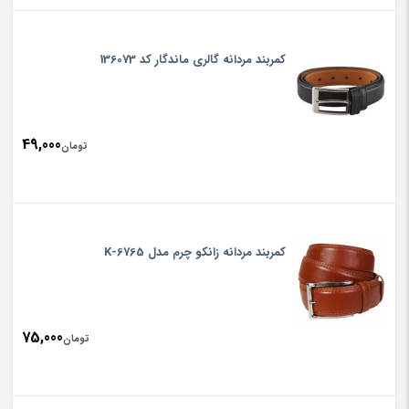
کمربند مردانه گالری ماندگار کد 136073
49,000
تومان
کمربند مردانه زانکو چرم مدل K-6765
75,000
تومان