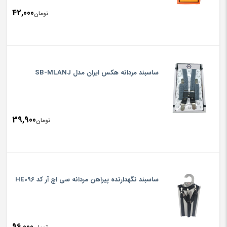
42,000
تومان
ساسبند مردانه هکس ایران مدل SB-MLANJ
39,900
تومان
ساسبند نگهدارنده پیراهن مردانه سی اچ آر کد HE096
96,000