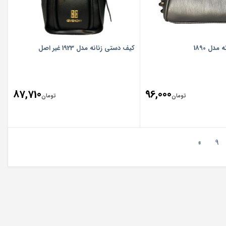
دل 1890
کیف دستی زنانه مدل 1923 غیر اصل
87,710
96,000
تومان
تومان
»
9