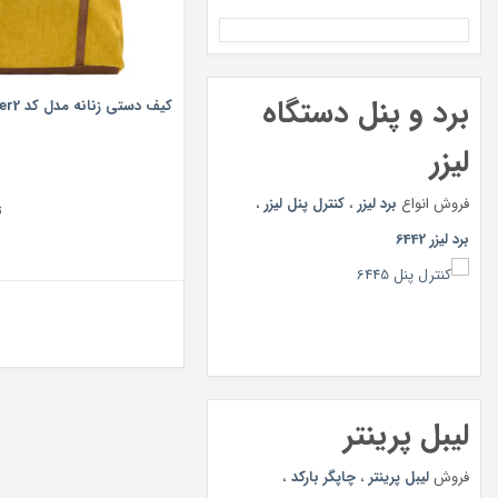
برد و پنل دستگاه
کیف دستی زنانه مدل کد silver2
لیزر
فروش انواع
برد لیزر
،
کنترل پنل لیزر
،
ت
برد لیزر 6442
لیبل پرینتر
فروش
لیبل پرینتر
،
چاپگر بارکد
،