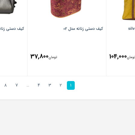
کیف دستی زنانه مدل 02
کیف دستی زنانه م
37,800
104,000
ومان
تومان
8
7
…
4
3
2
1