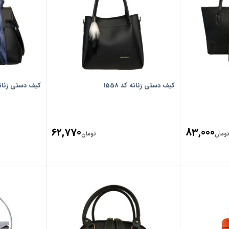
کیف دستی زنانه کد 1558
کیف دستی زنانه کد 1649
62,770
83,000
ومان
تومان