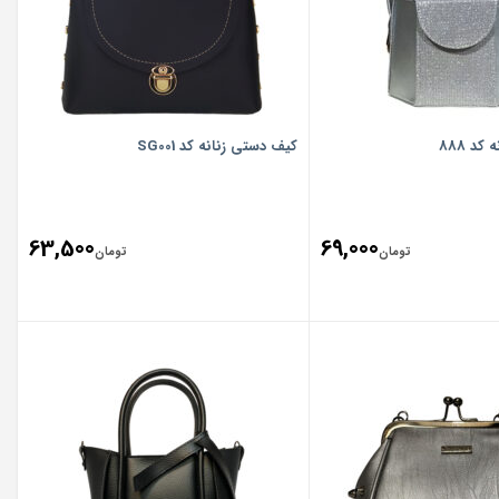
د 888
کیف دستی زنانه کد SG001
63,500
69,000
تومان
تومان