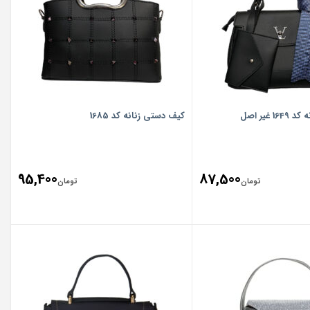
 غیر اصل
کیف دستی زنانه کد 1685
95,400
87,500
تومان
تومان