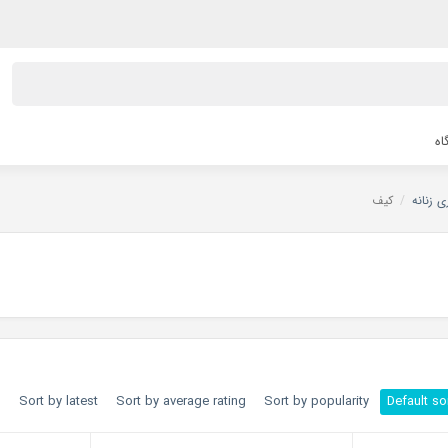
اه
 زنانه
/
کیف
h
Sort by latest
Sort by average rating
Sort by popularity
Default so