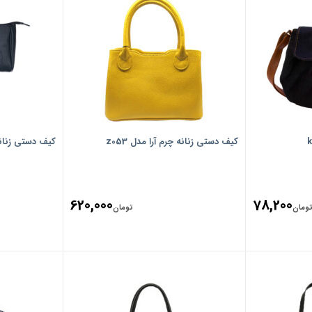
کیف دستی زنانه چرم آرا مدل z053
کیف دستی زنانه چر
620,000
78,200
ومان
تومان