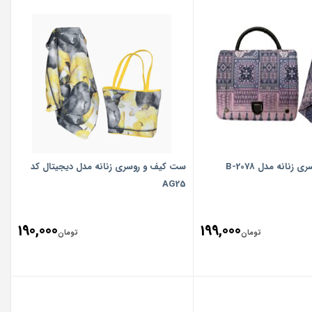
نانه مدل 2078-B
ست کیف و روسری زنانه مدل دیجیتال کد
AG25
190,000
199,000
تومان
تومان