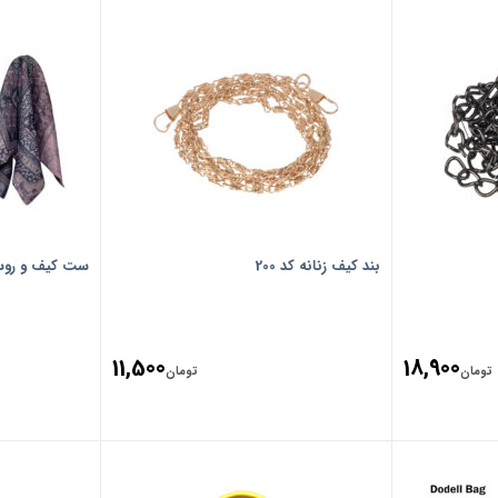
بند کیف زنانه کد 200
ست کیف و روسری ز
11,500
18,900
تومان
تومان