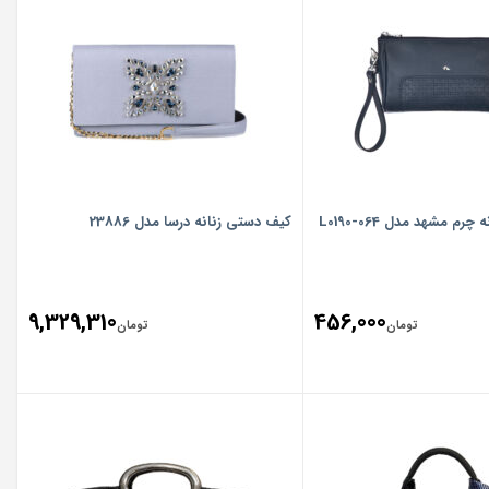
م مشهد مدل L0190-064
کیف دستی زنانه درسا مدل 23886
9,329,310
456,000
تومان
تومان