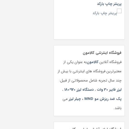
پرینتر چاپ بارکد
فروشگاه اینترنتی کالامون
فروشگاه آنلاین
کالامون
به عنوان یکی از
معتبرترین فروشگاه های اینترنتی با بیش از
چند سال تجربه شامل محصولاتی از قبیل:
لیزر فایبر 30 وات
،
دستگاه لیزر 120*180
،
پک ضد ریزش مو MND
،
چیلر لیزر
می
باشد.