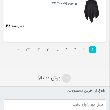
روسری زنانه کد L132
28,000
تومان
»
23
22
21
…
4
3
2
1
پرش به بالا
اطلاع از آخرین محصولات: