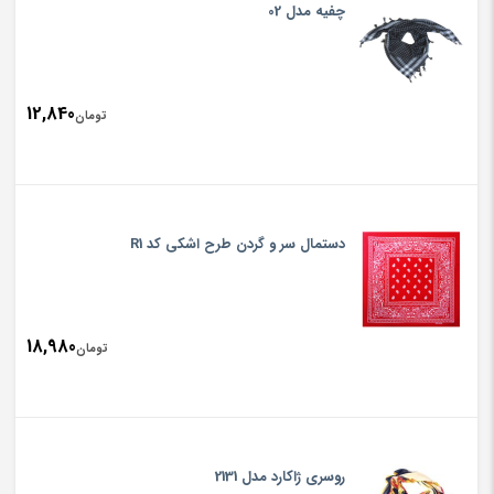
چفیه مدل 02
12,840
تومان
دستمال سر و گردن طرح اشکی کد R1
18,980
تومان
روسری ژاکارد مدل 2131