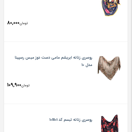
80,000
تومان
روسری زنانه ابریشم مامی دست دوز میس رسپینا
مدل 10
109,900
تومان
روسری زنانه تبسم کد 1011101