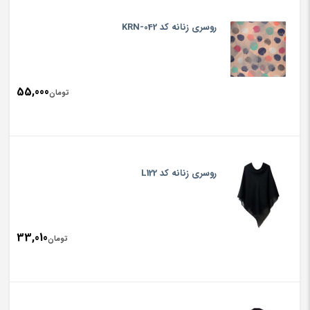
روسری زنانه کد KRN-042
55,000
تومان
روسری زنانه کد L122
33,010
تومان