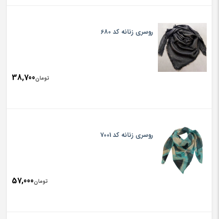
روسری زنانه کد 680
38,700
تومان
روسری زنانه کد 7001
57,000
تومان