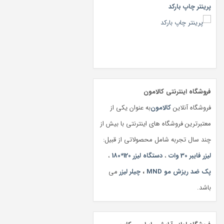
پرینتر چاپ بارکد
فروشگاه اینترنتی کالامون
فروشگاه آنلاین
کالامون
به عنوان یکی از
معتبرترین فروشگاه های اینترنتی با بیش از
چند سال تجربه شامل محصولاتی از قبیل:
لیزر فایبر 30 وات
،
دستگاه لیزر 120*180
،
پک ضد ریزش مو MND
،
چیلر لیزر
می
باشد.