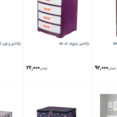
ارگانایزر نیازوف کد 115
ارگانایزر و آویز ک
22,000
92,000
تومان
تومان