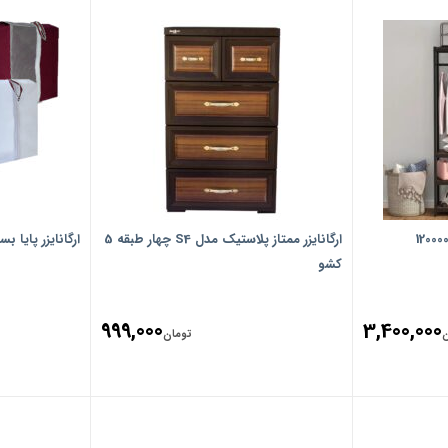
ارگانایزر ممتاز پلاستیک مدل S4 چهار طبقه 5
ارگانایزر پایا بسته 5 عددی کد
کشو
999,000
3,400,000
ن
تومان