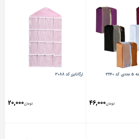
 3240
ارگانایزر کد 3088
20,000
46,000
تومان
تومان