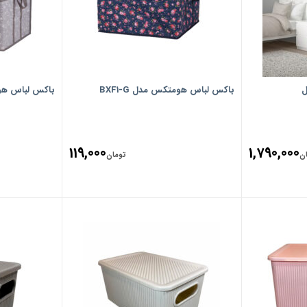
باکس لباس هومتکس مدل BXF1-G
باکس لباس هومتک
119,000
1,790,000
ن
تومان