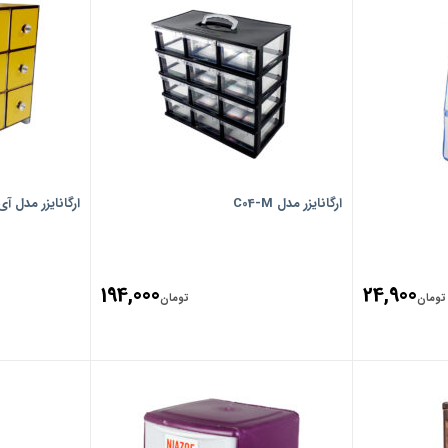
ارگانایزر مدل C04-M
ارگانایزر مدل آ
194,000
24,900
تومان
تومان