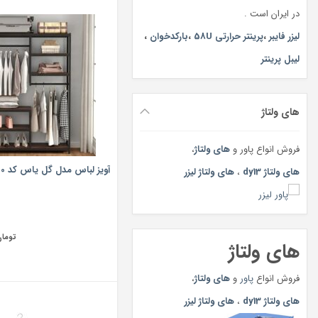
در ایران است .
لیزر فایبر
،
پرینتر حرارتی 58U
،
بارکدخوان
،
لیبل پرینتر
های ولتاژ
فروش انواع پاور و
های ولتاژ
،
آویز لباس مدل گل یاس کد 1200000
های ولتاژ dy13
،
های ولتاژ لیزر
توما
های ولتاژ
فروش انواع
پاور
و
های ولتاژ
،
های ولتاژ dy13
،
های ولتاژ لیزر