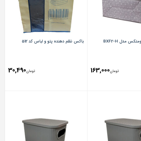
س مدل BXF2-H
باکس نظم دهنده پتو و لباس کد 512
30,490
163,000
تومان
تومان