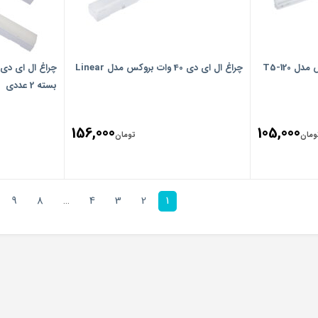
چراغ ال ای دی 40 وات بروکس مدل Linear
بسته 2 عددی
156,000
105,000
ومان
تومان
9
8
…
4
3
2
1