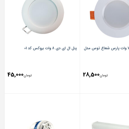
پنل ال ای دی 7 وات پارس شعاع توس مدل
پنل ال ای دی 8 وات بروکس کد 01
45,000
28,500
تومان
تومان