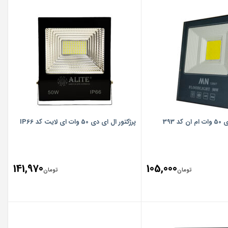
 393
پرژکتور ال ای دی 50 وات ای لایت کد IP66
141,970
105,000
تومان
تومان