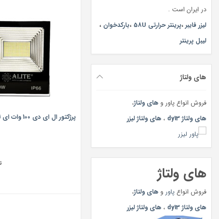
در ایران است .
لیزر فایبر
،
پرینتر حرارتی 58U
،
بارکدخوان
،
لیبل پرینتر
های ولتاژ
فروش انواع پاور و
های ولتاژ
،
پرژکتور ال ای دی 100 وات ای لایت کد IP66
های ولتاژ dy13
،
های ولتاژ لیزر
ت
های ولتاژ
فروش انواع
پاور
و
های ولتاژ
،
های ولتاژ dy13
،
های ولتاژ لیزر