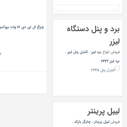
برد و پنل دستگاه
چراغ ال ای دی 18 وات بروکس مدل T5-120
لیزر
فروش انواع
برد لیزر
،
کنترل پنل لیزر
،
ت
برد لیزر 6442
لیبل پرینتر
فروش
لیبل پرینتر
،
چاپگر بارکد
،