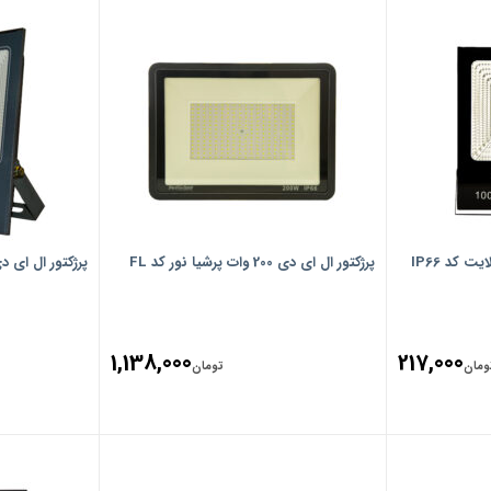
پرژکتور ال ای دی 200 وات پرشیا نور کد FL
پرژکتور ال ای دی 50 وات ام ان کد
1,138,000
217,000
ومان
تومان