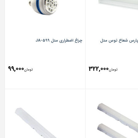
 پارس شعاع توس مدل
چراغ اضطراری مدل JA-599
99,000
322,000
تومان
تومان