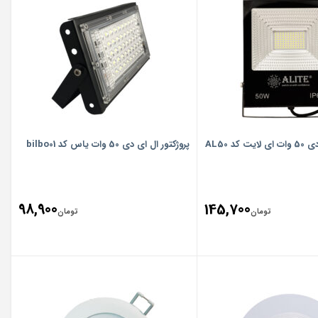
کد AL50
پروژکتور ال ای دی 50 وات یاس کد bilbo01
98,900
145,700
تومان
تومان