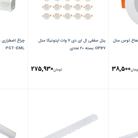
ت پارس شعاع توس مدل
پنل سقفی ال ای دی 7 وات اپتونیکا مدل
چراغ اضطراری
OP127 بسته 20 عددی
PST-EML
275,930
38,500
ومان
تومان