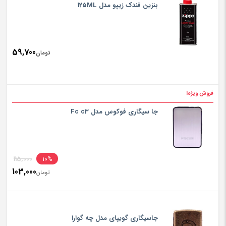
is:
بنزین فندک زیپو مدل 125ML
تومان,000
59,700
تومان
فروش ویژه!
جا سیگاری فوکوس مدل Fc c3
inal
115,000
10%
103,000
rice
تومان
ent
rice
تومان,000
is:
جاسیگاری گویپای مدل چه گوارا