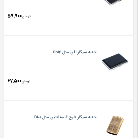
59,900
تومان
جعبه سیگار افن مدل Op12
67,500
تومان
جعبه سیگار طرح کنستانتین مدل B101