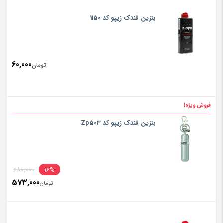
بنزین فندک زیپو کد 1150
60,000
تومان
فروش ویژه!
بنزین فندک زیپو کد Zp503
inal
680,000
16%
573,000
rice
تومان
ent
rice
تومان,000