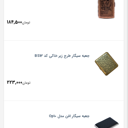
تومان,000
184,500
تومان
جعبه سیگار طرح زیر خاکی کد BS13
223,000
تومان
جعبه سیگار افن مدل Op10