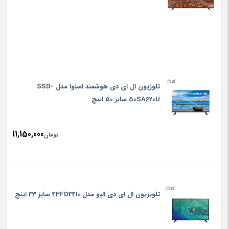
تلوزیون ال ای دی هوشمند اسنوا مدل SSD-
50SA620U سایز 50 اینچ
11,150,000
تومان
تلويزيون ال ای دی الیو مدل 43FD4410 سایز 43 اینچ