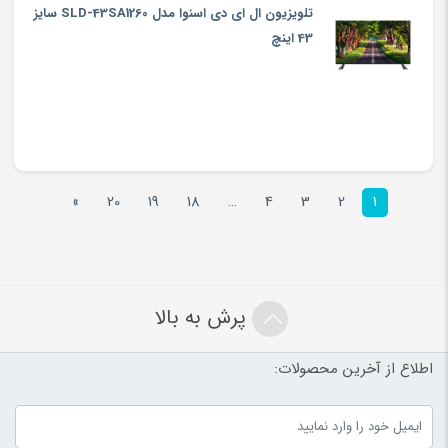
تلویزیون ال ای دی اسنوا مدل SLD-43SA1260 سایز
43 اینچ
»
20
19
18
…
4
3
2
1
پرش به بالا
اطلاع از آخرین محصولات: