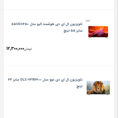
تلويزيون ال ای دی هوشمند الیو مدل 55UD8450
سایز 55 اینچ
12,300,000
تومان
تلویزیون ال ای دی دوو مدل DLE-43K4400 سایز 43
اینچ