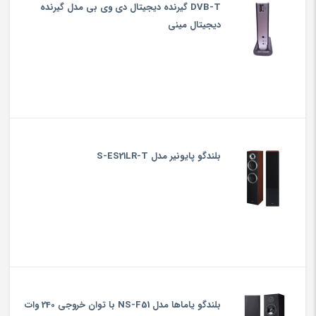
DVB-T گیرنده دیجیتال دی وی بی مدل گیرنده
دیجیتال مینی
بلندگو پایونیر مدل S-ES21LR-T
بلندگو یاماها مدل NS-F51 با توان خروجی 240 وات