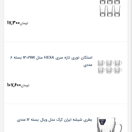
17,300
تومان
استکان نوری تازه سری HEXA مدل 130211W بسته 6
عددی
107,600
تومان
بطری شیشه ایران کرک مدل ویال بسته 12 عددی