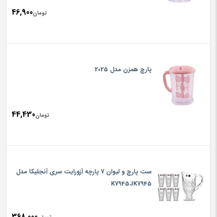
46,900
تومان
پارچ همزن مدل 2025
44,430
تومان
ست پارچ و لیوان 7 پارچه آزورایت سری آنجلیکا مدل
K7945JK7945
368,000