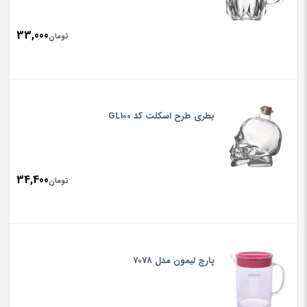
33,000
تومان
بطری طرح اسکلت کد GL100
34,400
تومان
پارچ لیمون مدل 7078