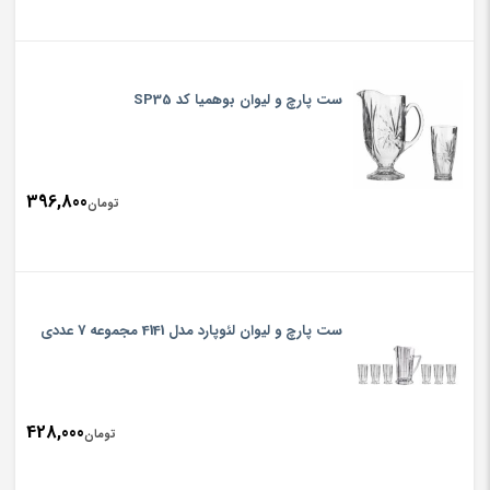
ست پارچ و لیوان بوهمیا کد SP35
396,800
تومان
ست پارچ و لیوان لئوپارد مدل 4141 مجموعه 7 عددی
428,000
تومان