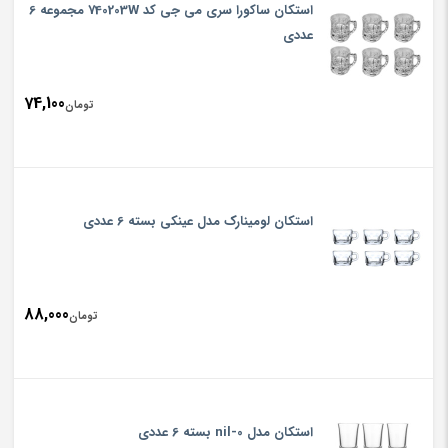
استکان ساکورا سری می جی کد 740203W مجموعه 6
عددی
74,100
تومان
استکان لومینارک مدل عینکی بسته 6 عددی
88,000
تومان
استکان مدل nil-0 بسته 6 عددی