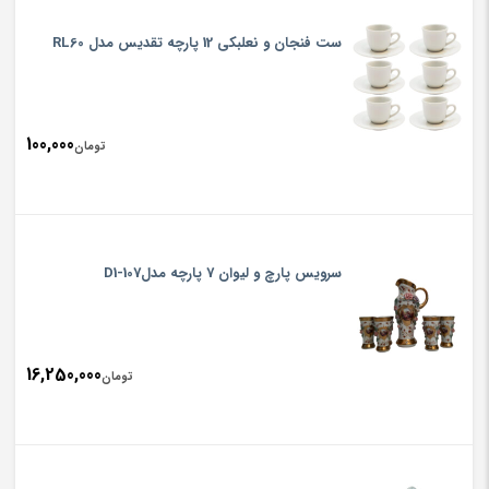
ست فنجان و نعلبکی 12 پارچه تقدیس مدل RL60
100,000
تومان
سرویس پارچ و لیوان 7 پارچه مدلD1-107
16,250,000
تومان