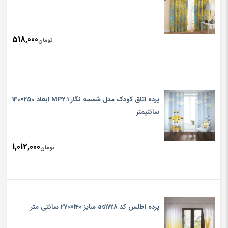
518,000
تومان
پرده اتاق کودک مدل شمسه نگار MP2.1 ابعاد 250×140
سانتیمتر
1,012,000
تومان
پرده اطلس کد as1728 سایز 140×270 سانتی متر