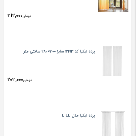
312,000
تومان
پرده ایکیا کد 12413 سایز 300×280 سانتی متر
203,000
تومان
پرده ایکیا مدل LILL