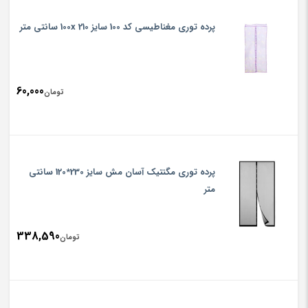
پرده توری مغناطیسی کد 100 سایز 210 100x سانتی متر
60,000
تومان
پرده توری مگنتیک آسان مش سایز 230*120 سانتی
متر
338,590
تومان