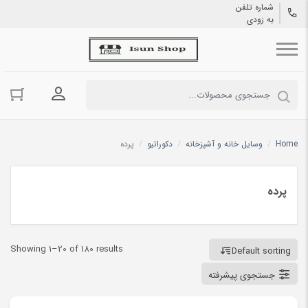
شماره تلفن
به زودی
ورود به حسا
Home
/
وسایل خانه و آشپزخانه
/
دکوراتیو
/
پرده
پرده
Showing 1–20 of 180 results
Default sorting
جستجوی پیشرفته