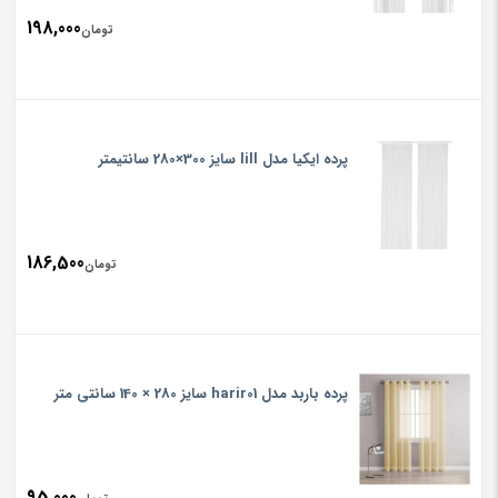
198,000
تومان
پرده ایکیا مدل lill سایز 300×280 سانتیمتر
186,500
تومان
پرده باربد مدل harir01 سایز 280 × 140 سانتی متر
95,000