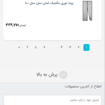
پرده توری مگنتیک آسان مش مدل 100
324,770
تومان
»
9
8
7
…
4
3
2
1
پرش به بالا
اطلاع از آخرین محصولات: